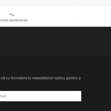

moții săptămânale
i-vă cu încredere la newsletterul nostru, pentru a