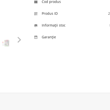
Cod produs

Produs ID
2

Informaţii stoc


Garanție
