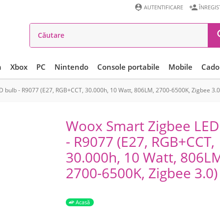


AUTENTIFICARE
ÎNREGI
n
Xbox
PC
Nintendo
Console portabile
Mobile
Cadou
 bulb - R9077 (E27, RGB+CCT, 30.000h, 10 Watt, 806LM, 2700-6500K, Zigbee 3.0
Woox Smart Zigbee LED
- R9077 (E27, RGB+CCT,
30.000h, 10 Watt, 806L
2700-6500K, Zigbee 3.0)
Acasă