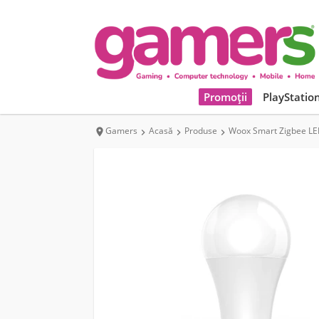
Promoții
PlayStatio
Gamers
Acasă
Produse
Woox Smart Zigbee LED



