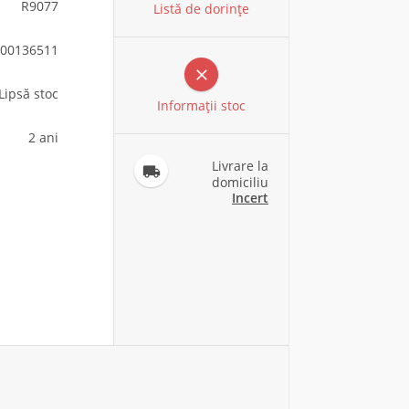
R9077
Listă de dorințe
00136511

Lipsă stoc
Informaţii stoc
2 ani
Livrare la

domiciliu
Incert