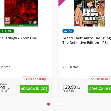
XBOX ONE
PS4
ia: Trilogy - Xbox One
Grand Theft Auto: The Trilog
The Definitive Edition - PS4
În stoc

În stoc
Lista de dorințe
Lista de dori


90
Lei
120,90
,90
Lei
Lei
Preț Final
 Final