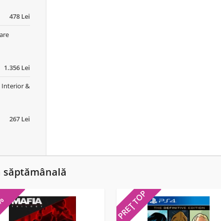
478 Lei
oare
1.356 Lei
Interior &
267 Lei
ă săptămânală
PREȚ TOP
5%