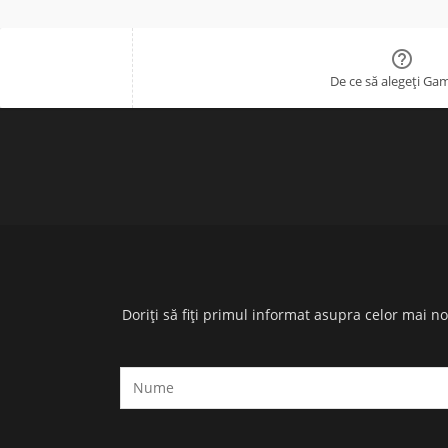

De ce să alegeți Ga
Doriți să fiți primul informat asupra celor mai n