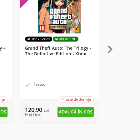
Xbox Series
XBOX ONE
MULTI

y -
Grand Theft Auto: The Trilogy -
Starlink: Batt
The Definitive Edition - Xbox
Lemay Pilot 

În stoc

În stoc
nțe
Lista de dorințe

120,90
13,90
Lei
Lei
Preț Final
Preț Final