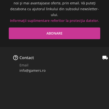
noi și mai avantajoase oferte, prin email. Vă puteți
dezabona cu ajutorul linkului din subsolul newsletter-
ului.
Informații suplimentare referitor la protecția datelor.


Contact
Email
info@gamers.ro