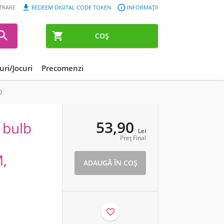


STRARE
REDEEM DIGITAL CODE TOKEN
INFORMAȚII


COȘ
ri/Jocuri
Precomenzi
)
53,90
 bulb
Lei
Preț Final
M,
