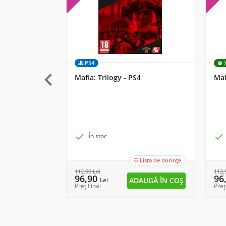
PS4

Mafia: Trilogy - PS4
Maf

În stoc

Lista de dorințe

112,90
Lei
112,
96,90
96
Lei
Preț Final
Preț