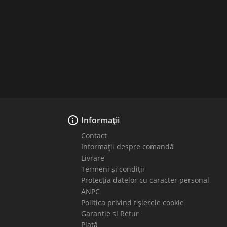

Informații
Contact
Informații despre comandă
Livrare
Termeni și condiții
Protecția datelor cu caracter personal
ANPC
Politica privind fișierele cookie
Garantie si Retur
Plată