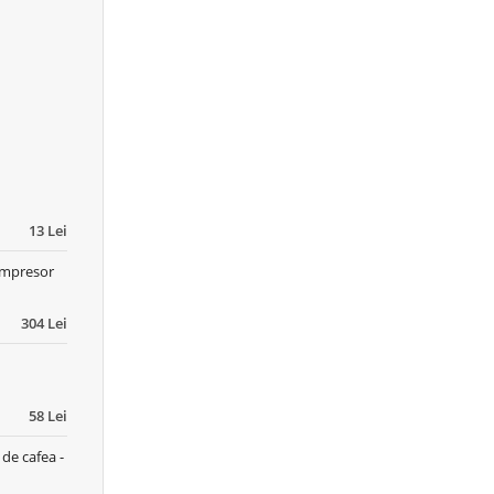
13 Lei
ompresor
304 Lei
58 Lei
de cafea -