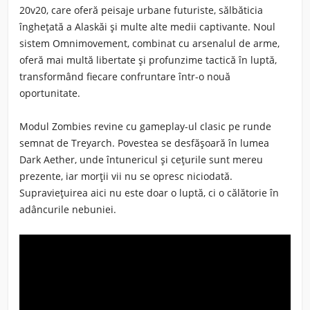
20v20, care oferă peisaje urbane futuriste, sălbăticia
înghețată a Alaskăi și multe alte medii captivante. Noul
sistem
Omnimovement
, combinat cu arsenalul de arme,
oferă mai multă libertate și profunzime tactică în luptă,
transformând fiecare confruntare într-o nouă
oportunitate.
Modul
Zombies
revine cu gameplay-ul clasic pe runde
semnat de Treyarch. Povestea se desfășoară în lumea
Dark Aether, unde întunericul și cețurile sunt mereu
prezente, iar morții vii nu se opresc niciodată.
Supraviețuirea aici nu este doar o luptă, ci o călătorie în
adâncurile nebuniei.