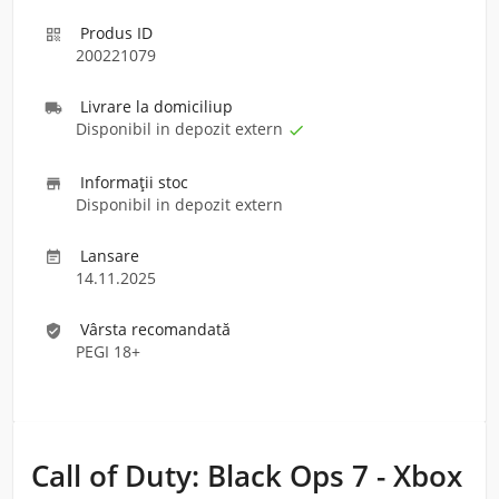
Produs ID

200221079
Livrare la domiciliu
p

Disponibil in depozit extern

Informaţii stoc

Disponibil in depozit extern
Lansare

14.11.2025
Vârsta recomandată
verified_user
PEGI 18+
Call of Duty: Black Ops 7 - Xbox