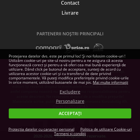
Contact
Livrare
PARTENERII NOŞTRI PRINCIPALI
Protejarea datelor dvs. este pe primul loc! Și noi folosim cookie-uri !
Utilizăm cookie-uri pe site-ul nostru pentru a ne asigura că acesta
funcționează corect și pentru a vă oferi cea mai bună experiență de
utilizare. Dând click pe butonul de acceptare, sunteți de acord cu
Unele dintre imaginile de pe această pagină sunt doar ilustrații.
utilizarea acestor cookie-uri și cu transferul de date privind
Specificațiile tehnice, conținutul pachetelor și cerințele de sistem
comportamentele. Vă puteți modifica preferințele privind cookie-urile
indicate pentru produsele software sunt orientative. Dezvoltatorii și
în orice moment, utilizând butoanele de mai jos.
Mai multe informații
editorii își rezervă dreptul la eventualele modificări, fără notificare,
astfel compania noastră nu își poate asuma responsabilitatea pentru
Excludere
aceste descrieri. Ne rezervăm dreptul de a modifica prețurile!
Personalizare
Materialele scrise, publicate aici, sunt proprietatea Konzolvilág Kft.
(NAIH-82255/2014.)
ACCEPTAȚI
Protecția datelor cu caracter personal
Politica de utilizare Cookie-uri
Termeni și condiții
2020-2026. Toate drepturile rezervate.