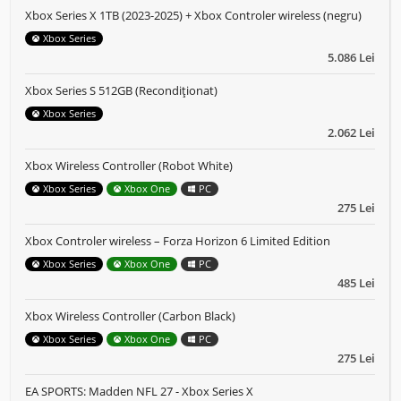
Xbox Series X 1TB (2023-2025) + Xbox Controler wireless (negru)
Xbox Series
5.086 Lei
Xbox Series S 512GB (Recondiționat)
Xbox Series
2.062 Lei
Xbox Wireless Controller (Robot White)
Xbox Series
Xbox One
PC
275 Lei
Xbox Controler wireless – Forza Horizon 6 Limited Edition
Xbox Series
Xbox One
PC
485 Lei
Xbox Wireless Controller (Carbon Black)
Xbox Series
Xbox One
PC
275 Lei
EA SPORTS: Madden NFL 27 - Xbox Series X