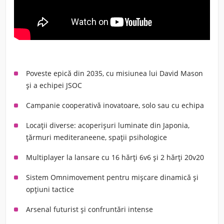
Poveste epică din 2035, cu misiunea lui David Mason
și a echipei JSOC
Campanie cooperativă inovatoare, solo sau cu echipa
Locații diverse: acoperișuri luminate din Japonia,
țărmuri mediteraneene, spații psihologice
Multiplayer la lansare cu 16 hărți 6v6 și 2 hărți 20v20
Sistem Omnimovement pentru mișcare dinamică și
opțiuni tactice
Arsenal futurist și confruntări intense