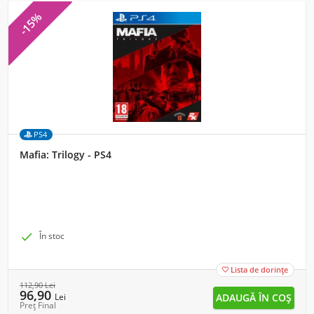
-15%
PS4
Mafia: Trilogy - PS4

În stoc
Lista de dorințe

112,90
Lei
96,90
Lei
Preț Final