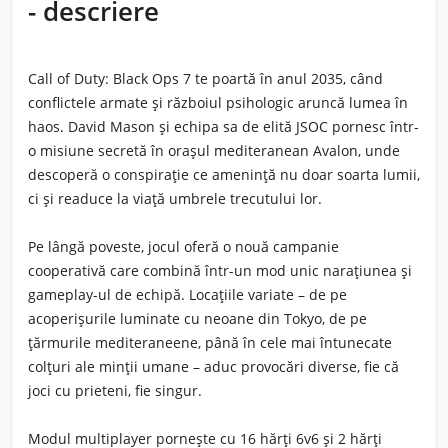
- descriere
Call of Duty: Black Ops 7
te poartă în anul 2035, când
conflictele armate și războiul psihologic aruncă lumea în
haos. David Mason și echipa sa de elită JSOC pornesc într-
o misiune secretă în orașul mediteranean Avalon, unde
descoperă o conspirație ce amenință nu doar soarta lumii,
ci și readuce la viață umbrele trecutului lor.
Pe lângă poveste, jocul oferă o nouă campanie
cooperativă care combină într-un mod unic narațiunea și
gameplay-ul de echipă. Locațiile variate – de pe
acoperișurile luminate cu neoane din Tokyo, de pe
țărmurile mediteraneene, până în cele mai întunecate
colțuri ale minții umane – aduc provocări diverse, fie că
joci cu prieteni, fie singur.
Modul multiplayer pornește cu 16 hărți 6v6 și 2 hărți