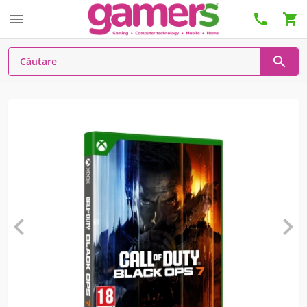





