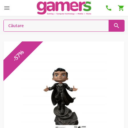




-57%