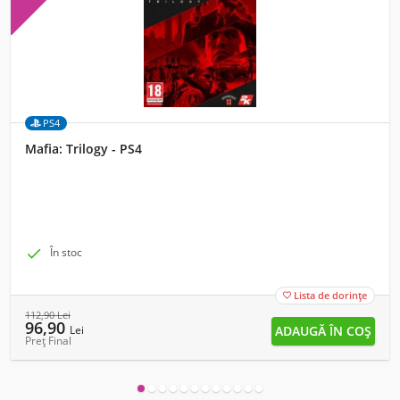
PS4
Mafia: Trilogy - PS4

În stoc
Lista de dorințe

112,90
Lei
96,90
Lei
Preț Final