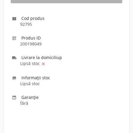
Cod produs

92795
Produs ID

200198049
Livrare la domiciliu
p

Lipsă stoc

Informaţii stoc

Lipsă stoc
Garanție

fără