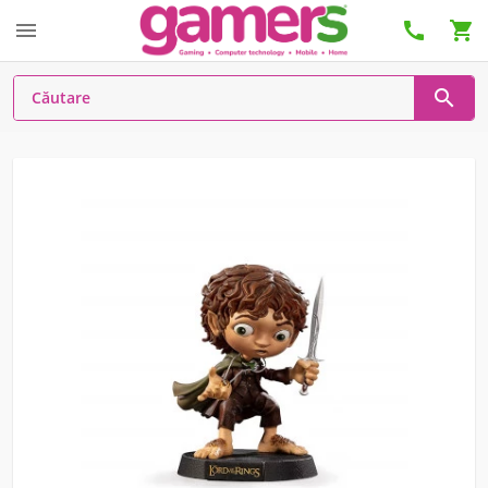



