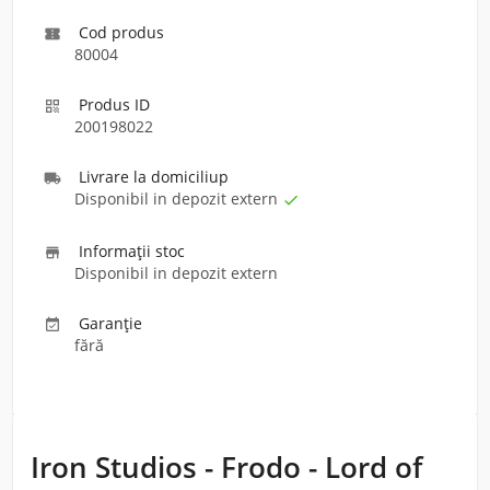
Cod produs

80004
Produs ID

200198022
Livrare la domiciliu
p

Disponibil in depozit extern

Informaţii stoc

Disponibil in depozit extern
Garanție

fără
Iron Studios - Frodo - Lord of