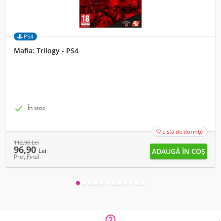
PS4
Mafia: Trilogy - PS4

În stoc
Lista de dorințe

112,90
Lei
96,90
Lei
Preț Final
