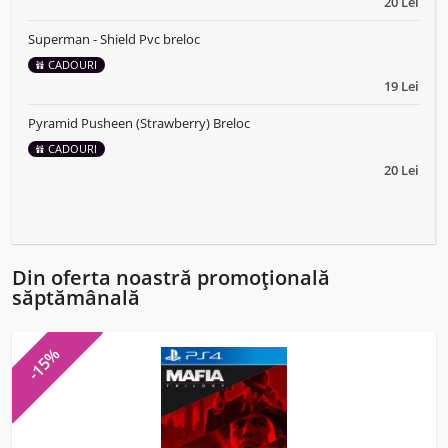
20 Lei
Superman - Shield Pvc breloc
CADOURI
19 Lei
Pyramid Pusheen (Strawberry) Breloc
CADOURI
20 Lei
Din oferta noastră promoțională
săptămânală
-15%