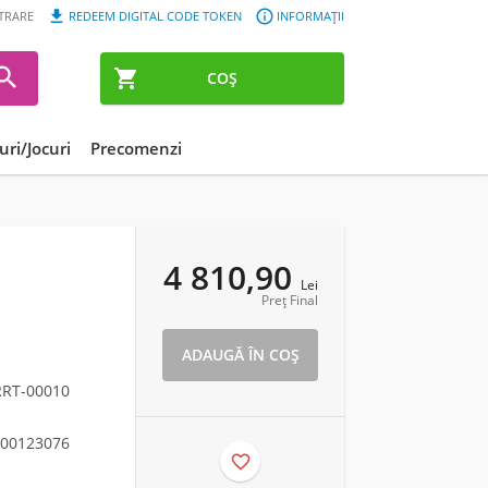


STRARE
REDEEM DIGITAL CODE TOKEN
INFORMAȚII


COȘ
ri/Jocuri
Precomenzi
4 810,90
Lei
Preț Final
RRT-00010
00123076
