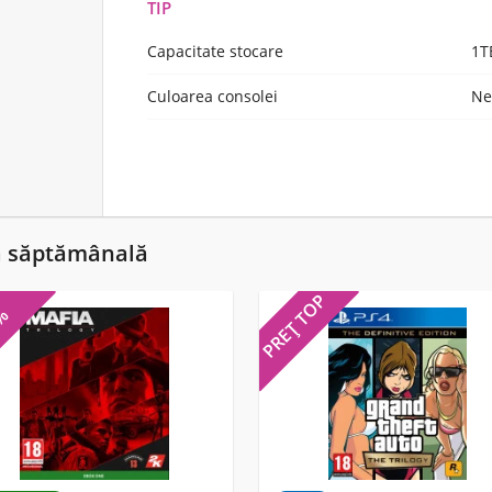
TIP
Capacitate stocare
1T
Culoarea consolei
Ne
ă săptămânală
PREȚ TOP
5%