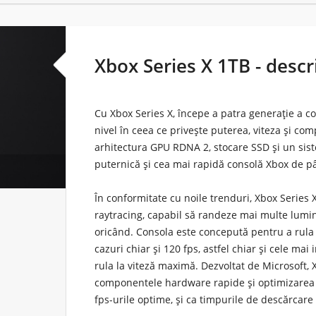
Xbox Series X 1TB - descr
Cu Xbox Series X, începe a patra generație a co
nivel în ceea ce privește puterea, viteza și co
arhitectura GPU RDNA 2, stocare SSD și un sis
puternică și cea mai rapidă consolă Xbox de 
În conformitate cu noile trenduri, Xbox Series
raytracing, capabil să randeze mai multe lumini
oricând. Consola este concepută pentru a rula j
cazuri chiar și 120 fps, astfel chiar și cele mai
rula la viteză maximă. Dezvoltat de Microsoft,
componentele hardware rapide și optimizarea so
fps-urile optime, și ca timpurile de descărcare