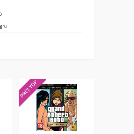
B
gru
PREȚ TOP
PREȚ TOP