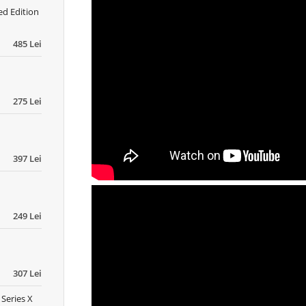
ed Edition
485 Lei
275 Lei
397 Lei
249 Lei
307 Lei
 Series X