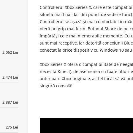
Controllerul Xbox Series X, care este compatibi
siluetă mai fină, dar din punct de vedere func
Controllerul se așază și mai comfortabil în mân
oferă un grip mai ferm. Butonul Share de pe co
împărtăși cele mai memorabile momente. Cu un 
sunt mai receptive, iar datorită conexiunii Blue
conectat la orice dispozitiv cu Windows 10 sau 
2.062 Lei
Xbox Series X oferă o compatibilitate de neegal
necesită Kinect), de asemenea cu toate titluril
2.474 Lei
anterioare Xbox originale, astfel încât să vă pu
singură consolă!
2.887 Lei
275 Lei