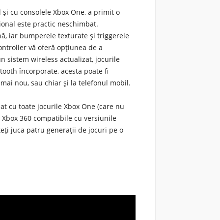
l și cu consolele Xbox One, a primit o
țional este practic neschimbat.
ă, iar bumperele texturate și triggerele
ntroller vă oferă opțiunea de a
sistem wireless actualizat, jocurile
tooth încorporate, acesta poate fi
mai nou, sau chiar și la telefonul mobil.
at cu toate jocurile Xbox One (care nu
e Xbox 360 compatibile cu versiunile
teți juca patru generații de jocuri pe o