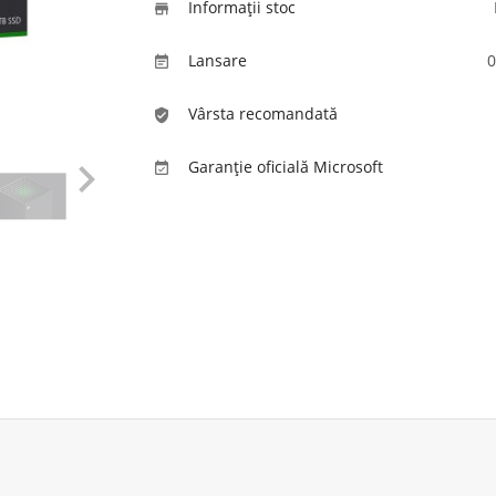
Informaţii stoc

Lansare
0

Vârsta recomandată
verified_user

Garanție oficială Microsoft
