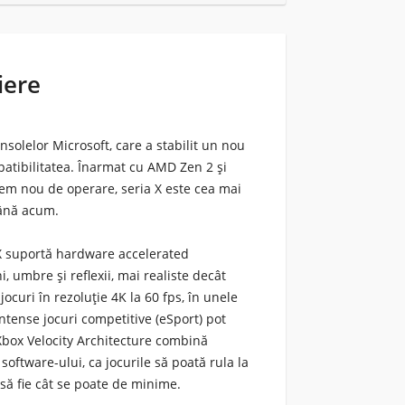
iere
nsolelor Microsoft, care a stabilit un nou
mpatibilitatea. Înarmat cu AMD Zen 2 și
tem nou de operare, seria X este cea mai
până acum.
 X suportă hardware accelerated
, umbre și reflexii, mai realiste decât
ocuri în rezoluție 4K la 60 fps, în unele
 intense jocuri competitive (eSport) pot
 Xbox Velocity Architecture combină
ftware-ului, ca jocurile să poată rula la
 să fie cât se poate de minime.