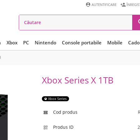


AUTENTIFICARE
ÎNREGI
n
Xbox
PC
Nintendo
Console portabile
Mobile
Cadou
B
Xbox Series X 1TB
Xbox Series
Cod produs

Produs ID
2
