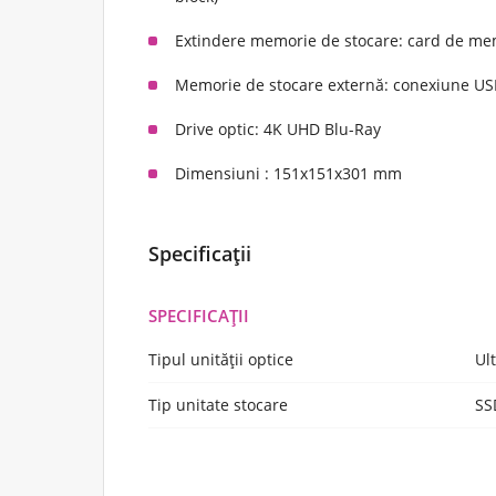
Extindere memorie de stocare: card de mem
Memorie de stocare externă: conexiune US
Drive optic: 4K UHD Blu-Ray
Dimensiuni : 151x151x301 mm
Specificații
SPECIFICAȚII
Tipul unității optice
Ul
Tip unitate stocare
SS