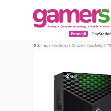
Promoții
PlayStatio
Gamers
Xbox Series
Console
Xbox Series X 1T



