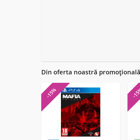
Din oferta noastră promoțional
-15%
-1