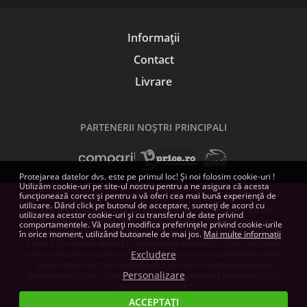
Informații
Contact
Livrare
PARTENERII NOŞTRI PRINCIPALI
Protejarea datelor dvs. este pe primul loc! Și noi folosim cookie-uri !
Utilizăm cookie-uri pe site-ul nostru pentru a ne asigura că acesta
funcționează corect și pentru a vă oferi cea mai bună experiență de
utilizare. Dând click pe butonul de acceptare, sunteți de acord cu
Unele dintre imaginile de pe această pagină sunt doar ilustrații.
utilizarea acestor cookie-uri și cu transferul de date privind
Specificațiile tehnice, conținutul pachetelor și cerințele de sistem
comportamentele. Vă puteți modifica preferințele privind cookie-urile
indicate pentru produsele software sunt orientative. Dezvoltatorii și
în orice moment, utilizând butoanele de mai jos.
Mai multe informații
editorii își rezervă dreptul la eventualele modificări, fără notificare,
astfel compania noastră nu își poate asuma responsabilitatea pentru
Excludere
aceste descrieri. Ne rezervăm dreptul de a modifica prețurile!
Personalizare
Materialele scrise, publicate aici, sunt proprietatea Konzolvilág Kft.
(NAIH-82255/2014.)
ACCEPTAȚI