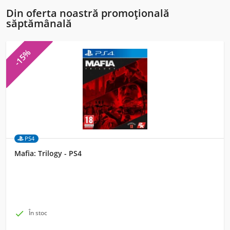
Din oferta noastră promoțională
săptămânală
-15%
PS4
Mafia: Trilogy - PS4

În stoc