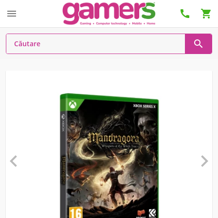





