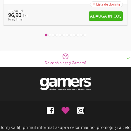
Lista de dorințe

112,90
Lei
96,90
Lei
Preț Final


De ce să alegeți Gamers?
Doriți să fiți primul informat asupra celor mai noi promoții și a celo