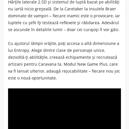
Hărțile laterale 2.5D și sistemul de luptă bazat pe abilități
nu iartă nicio greșeală. De la Caretaker la insulele Braer
dominate de vampiri – fiecare inamic este o provocare, iar
luptele cu șefii îți testează reflexele și răbdarea. Adevărul
se ascunde în detaliile lumii – doar cei curajoși îl vor găsi.
Cu ajutorul lămpii vrăjite, poți accesa o altă dimensiune a
lui Entropy. Alege dintre clase de personaje unice,
dezvoltă-ți abilitățile, creează echipamente și recrutează
artizani pentru Caravana ta. Modul New Game Plus, care
va fi lansat ulterior, adaugă rejucabilitate – fiecare nou joc
este o nouă oportunitate.