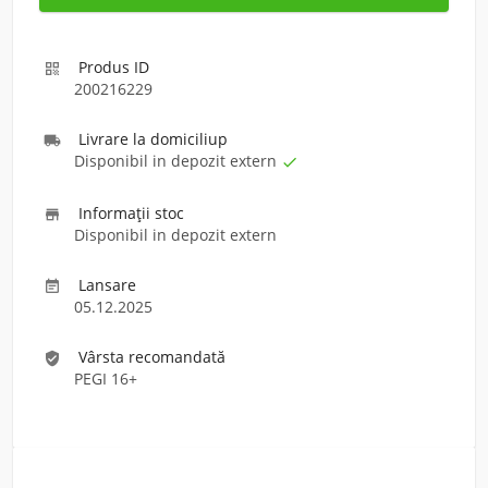
Produs ID

200216229
Livrare la domiciliu
p

Disponibil in depozit extern

Informaţii stoc

Disponibil in depozit extern
Lansare

05.12.2025
Vârsta recomandată
verified_user
PEGI 16+