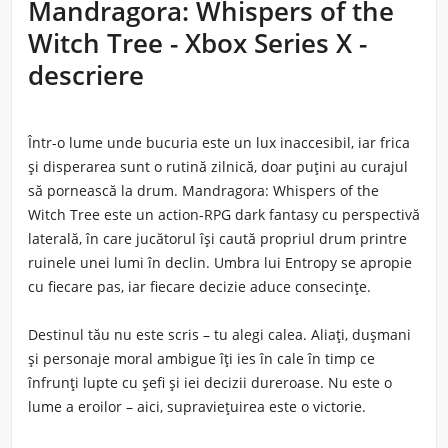
Mandragora: Whispers of the
Witch Tree - Xbox Series X -
descriere
Într-o lume unde bucuria este un lux inaccesibil, iar frica
și disperarea sunt o rutină zilnică, doar puțini au curajul
să pornească la drum. Mandragora: Whispers of the
Witch Tree este un action-RPG dark fantasy cu perspectivă
laterală, în care jucătorul își caută propriul drum printre
ruinele unei lumi în declin. Umbra lui Entropy se apropie
cu fiecare pas, iar fiecare decizie aduce consecințe.
Destinul tău nu este scris – tu alegi calea. Aliați, dușmani
și personaje moral ambigue îți ies în cale în timp ce
înfrunți lupte cu șefi și iei decizii dureroase. Nu este o
lume a eroilor – aici, supraviețuirea este o victorie.