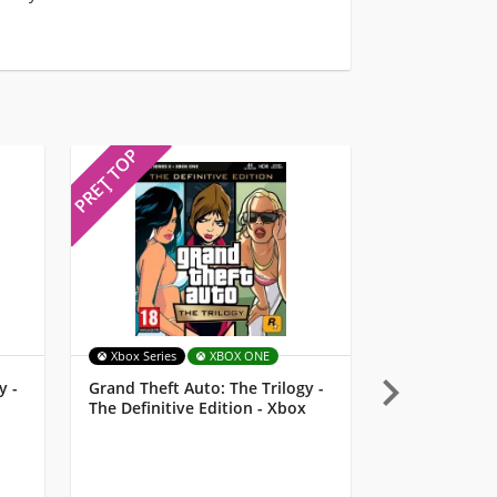
PREȚ TOP
PREȚ TOP
Xbox Series
XBOX ONE
MULTI

y -
Grand Theft Auto: The Trilogy -
Starlink: Batt
The Definitive Edition - Xbox
Lemay Pilot 