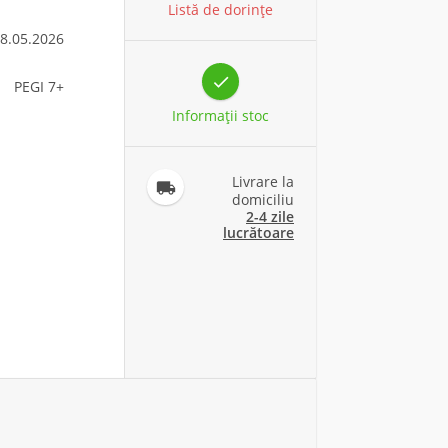
Listă de dorințe
8.05.2026

PEGI 7+
Informaţii stoc
Livrare la

domiciliu
2-4 zile
lucrătoare