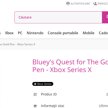


AUTENTIFICARE
ÎNREGI
n
Xbox
PC
Nintendo
Console portabile
Mobile
Cadou
he Gold Pen - Xbox Series X
Bluey's Quest for The G
Pen - Xbox Series X
Xbox Series
Produs ID
2

Informaţii stoc
Ultim
