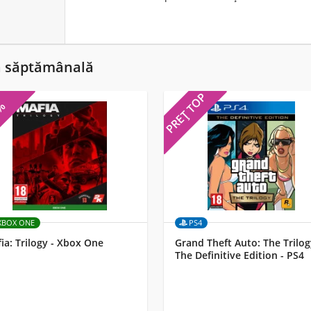
ă săptămânală
PREȚ TOP
5%
XBOX ONE
PS4
ia: Trilogy - Xbox One
Grand Theft Auto: The Trilog
The Definitive Edition - PS4