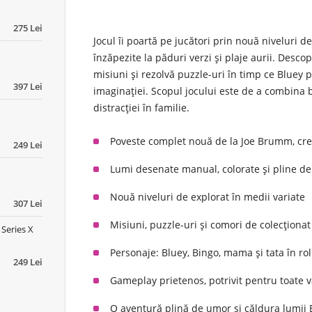
275 Lei
Jocul îi poartă pe jucători prin nouă niveluri 
înzăpezite la păduri verzi și plaje aurii. Desc
misiuni și rezolvă puzzle-uri în timp ce Bluey
397 Lei
imaginației. Scopul jocului este de a combina bu
distracției în familie.
Poveste complet nouă de la Joe Brumm, crea
249 Lei
Lumi desenate manual, colorate și pline de
Nouă niveluri de explorat în medii variate
307 Lei
Misiuni, puzzle-uri și comori de colecționat
 Series X
Personaje: Bluey, Bingo, mama și tata în rol
249 Lei
Gameplay prietenos, potrivit pentru toate v
O aventură plină de umor și căldura lumii 