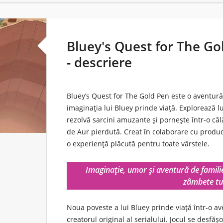
Bluey's Quest for The Gol
- descriere
Bluey’s Quest for The Gold Pen
este o aventură 
imaginația lui Bluey prinde viață. Explorează 
rezolvă sarcini amuzante și pornește într-o că
de Aur pierdută. Creat în colaborare cu producă
o experiență plăcută pentru toate vârstele.
Imaginație, umor și aventură de famili
zâmbete tu
Noua poveste a lui Bluey prinde viață într-o a
creatorul original al serialului. Jocul se desfăș