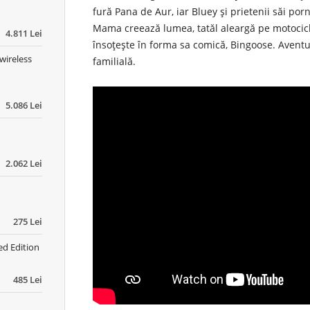
fură Pana de Aur, iar Bluey și prietenii săi po
Mama creează lumea, tatăl aleargă pe motocicle
4.811 Lei
însoțește în forma sa comică, Bingoose. Aventu
wireless
familială.
5.086 Lei
2.062 Lei
275 Lei
ed Edition
485 Lei