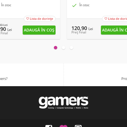
În stoc

În stoc
Lista de dorințe
Lista de dori


90
Lei
120,90
,90
Lei
Lei
Preț Final
 Final
mers?
Pro