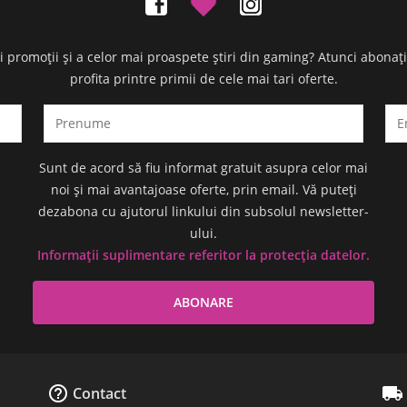
oi promoții și a celor mai proaspete știri din gaming? Atunci abonaț
profita printre primii de cele mai tari oferte.
Sunt de acord să fiu informat gratuit asupra celor mai
noi și mai avantajoase oferte, prin email. Vă puteți
dezabona cu ajutorul linkului din subsolul newsletter-
ului.
Informații suplimentare referitor la protecția datelor.


Contact