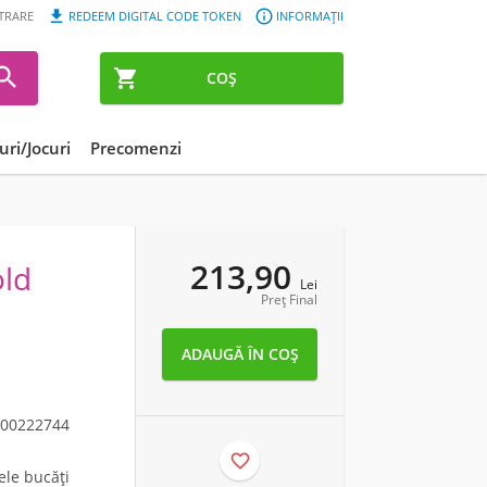


STRARE
REDEEM DIGITAL CODE TOKEN
INFORMAȚII


COȘ
ri/Jocuri
Precomenzi
213,90
old
Lei
Preț Final
00222744

ele bucăți