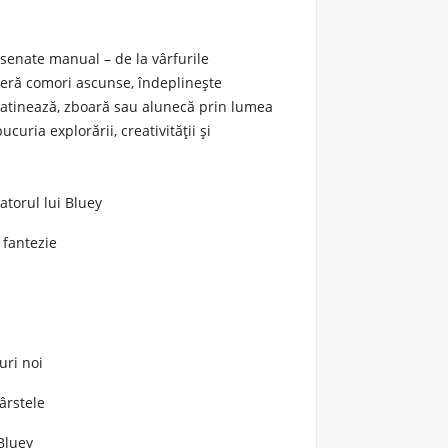
desenate manual – de la vârfurile
operă comori ascunse, îndeplinește
 patinează, zboară sau alunecă prin lumea
curia explorării, creativității și
torul lui Bluey
 fantezie
uri noi
ârstele
Bluey