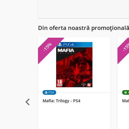
Din oferta noastră promoțional
-15%
-1
PS4

Mafia: Trilogy - PS4
Maf