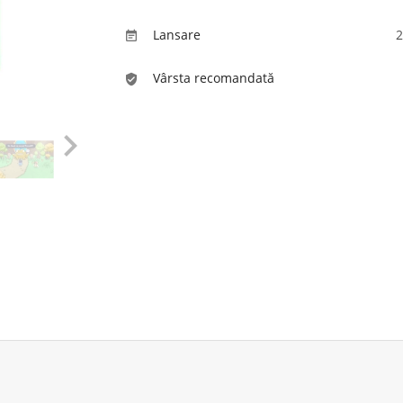
Lansare
2

Vârsta recomandată
verified_user
