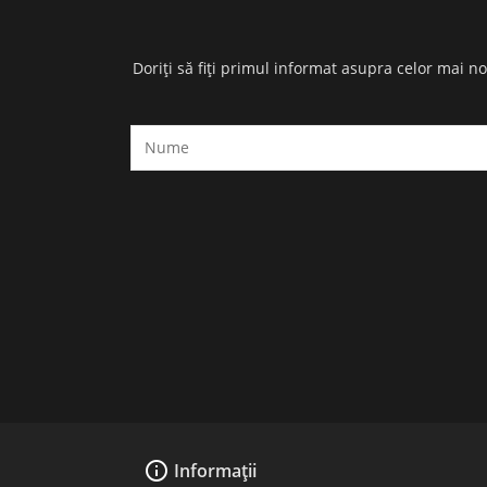
Doriți să fiți primul informat asupra celor mai n

Informații