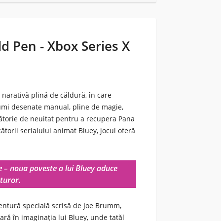
d Pen - Xbox Series X
narativă plină de căldură, în care
lumi desenate manual, pline de magie,
lătorie de neuitat pentru a recupera Pana
torii serialului animat Bluey, jocul oferă
e – noua poveste a lui Bluey aduce
turor.
ventură specială scrisă de Joe Brumm,
oară în imaginația lui Bluey, unde tatăl