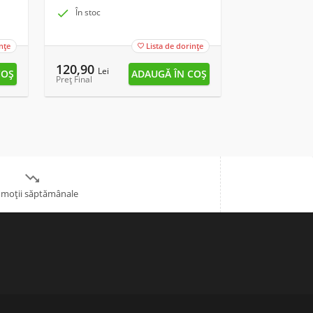

În stoc

În stoc
nțe
Lista de dorințe

120,90
13,90
Lei
Lei
Preț Final
Preț Final

moții săptămânale