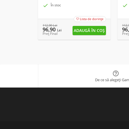

În stoc

Lista de dorințe

112,90
Lei
112,
96,90
96
Lei
Preț Final
Preț

De ce să alegeți Ga