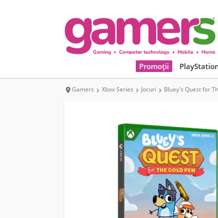
Promoții
PlayStatio
Gamers
Xbox Series
Jocuri
Bluey's Quest for T



