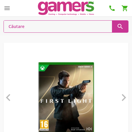





