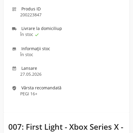
Produs ID

200223847
Livrare la domiciliu
p

În stoc

Informaţii stoc

În stoc
Lansare

27.05.2026
Vârsta recomandată
verified_user
PEGI 16+
007: First Light - Xbox Series X -