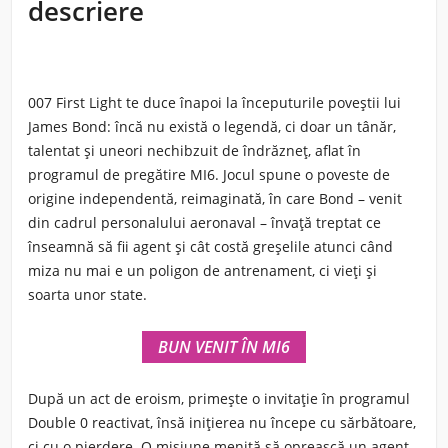
descriere
007 First Light te duce înapoi la începuturile poveștii lui
James Bond: încă nu există o legendă, ci doar un tânăr,
talentat și uneori nechibzuit de îndrăzneț, aflat în
programul de pregătire MI6. Jocul spune o poveste de
origine independentă, reimaginată, în care Bond – venit
din cadrul personalului aeronaval – învață treptat ce
înseamnă să fii agent și cât costă greșelile atunci când
miza nu mai e un poligon de antrenament, ci vieți și
soarta unor state.
BUN VENIT ÎN MI6
După un act de eroism, primește o invitație în programul
Double 0 reactivat, însă inițierea nu începe cu sărbătoare,
ci cu o pierdere. O misiune menită să oprească un agent