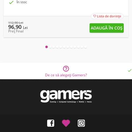

În stoc
Lista de dorințe

112,90
Lei
96,90
Lei
Preț Final


De ce să alegeți Gamers?