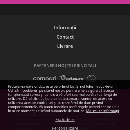
Informații
Contact
Livrare
PARTENERII NOŞTRI PRINCIPALI
Protejarea datelor dvs. este pe primul loc! Și noi folosim cookie-uri !
Utilizăm cookie-uri pe site-ul nostru pentru a ne asigura că acesta
funcționează corect și pentru a vă oferi cea mai bună experiență de
utilizare. Dând click pe butonul de acceptare, sunteți de acord cu
Unele dintre imaginile de pe această pagină sunt doar ilustrații.
utilizarea acestor cookie-uri și cu transferul de date privind
Specificațiile tehnice, conținutul pachetelor și cerințele de sistem
comportamentele. Vă puteți modifica preferințele privind cookie-urile
indicate pentru produsele software sunt orientative. Dezvoltatorii și
în orice moment, utilizând butoanele de mai jos.
Mai multe informații
editorii își rezervă dreptul la eventualele modificări, fără notificare,
astfel compania noastră nu își poate asuma responsabilitatea pentru
Excludere
aceste descrieri. Ne rezervăm dreptul de a modifica prețurile!
Personalizare
Materialele scrise, publicate aici, sunt proprietatea Konzolvilág Kft.