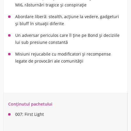
MI6, răsturnări tragice și conspirație
Abordare liberă: stealth, acțiune la vedere, gadgeturi
și bluff în situații diferite
Un adversar periculos care îl ține pe Bond și deciziile
lui sub presiune constantă
Misiuni rejucabile cu modificatori și recompense
legate de provocări ale comunității
Conținutul pachetului
007: First Light