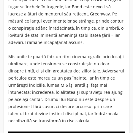
fugar se încheie în tragedie, iar Bond este nevoit să
lucreze alături de mentorul său reticent, Greenway. Pe
măsură ce lanțul evenimentelor se strânge, prinde contur
o conspirație adânc înrădăcinată, în timp ce, din umbră, o
lovitură de stat iminentă amenință stabilitatea țării – iar
adevărul rămâne încăpățânat ascuns.
Misiunile te poartă într-un ritm cinematografic prin locații
uimitoare, unde tensiunea se construiește nu doar
dinspre țintă, ci și din greutatea deciziilor tale. Adversarul
periculos este mereu cu un pas înainte, iar în timp ce
urmărești indiciile, lumea MI6 își arată și fața mai
întunecată: încrederea, loialitatea și supraviețuirea ajung
pe același cântar. Drumul lui Bond nu este despre un
profesionist fără cusur, ci despre procesul prin care
talentul brut devine instinct disciplinat, iar îndrăzneala
nechibzuită se transformă în risc calculat.