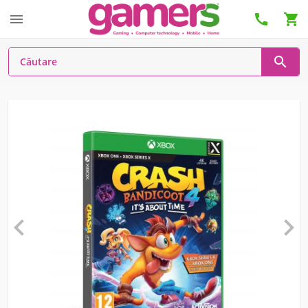





