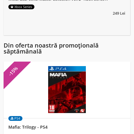
Xbox Series
249 Lei
Din oferta noastră promoțională
săptămânală
-15%
PS4
Mafia: Trilogy - PS4