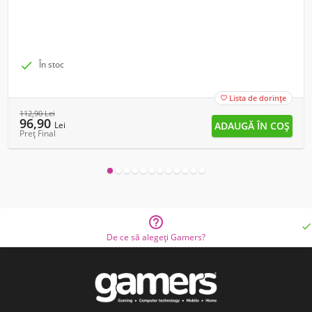

În stoc
Lista de dorințe

112,90
Lei
96,90
Lei
Preț Final


De ce să alegeți Gamers?