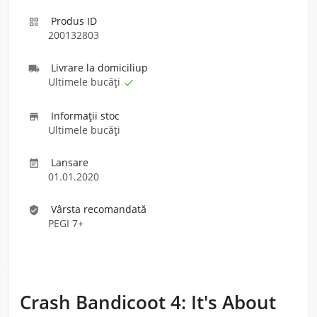
Produs ID

200132803
Livrare la domiciliu
p

Ultimele bucăți

Informaţii stoc

Ultimele bucăți
Lansare

01.01.2020
Vârsta recomandată
verified_user
PEGI 7+
Crash Bandicoot 4: It's About