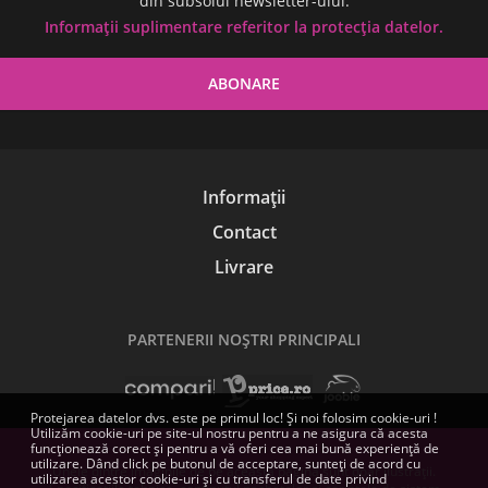
din subsolul newsletter-ului.
Informații suplimentare referitor la protecția datelor.
Informații
Contact
Livrare
PARTENERII NOŞTRI PRINCIPALI
Protejarea datelor dvs. este pe primul loc! Și noi folosim cookie-uri !
Utilizăm cookie-uri pe site-ul nostru pentru a ne asigura că acesta
funcționează corect și pentru a vă oferi cea mai bună experiență de
utilizare. Dând click pe butonul de acceptare, sunteți de acord cu
Unele dintre imaginile de pe această pagină sunt doar ilustrații.
utilizarea acestor cookie-uri și cu transferul de date privind