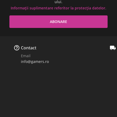
ului.
Informații suplimentare referitor la protecția datelor.


Contact
Email
info@gamers.ro