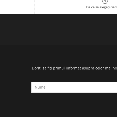

De ce să alegeți Ga
Doriți să fiți primul informat asupra celor mai n