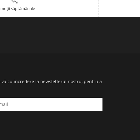

moții săptămânale
i-vă cu încredere la newsletterul nostru, pentru a