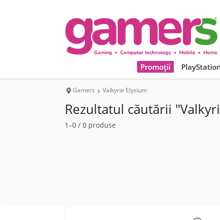
Promoții
PlayStatio
Gamers
Valkyrie Elysium


Rezultatul căutării "Valkyr
1–0 / 0 produse