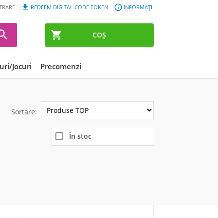


STRARE
REDEEM DIGITAL CODE TOKEN
INFORMAȚII


COȘ
ri/Jocuri
Precomenzi
Sortare:
În stoc