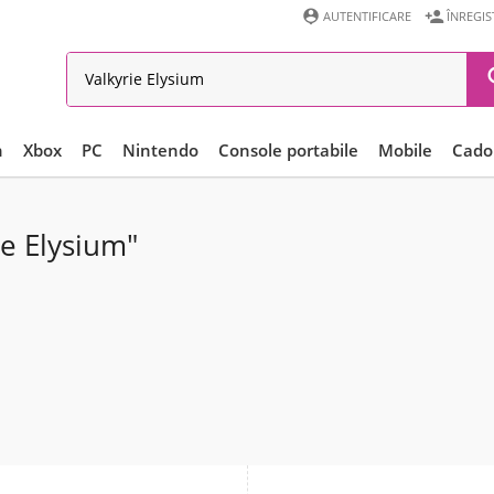


AUTENTIFICARE
ÎNREGI
n
Xbox
PC
Nintendo
Console portabile
Mobile
Cadou
ie Elysium"