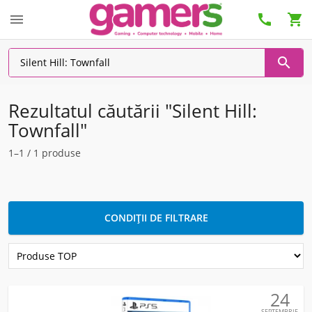




Rezultatul căutării "Silent Hill:
Townfall"
1–1 / 1 produse
CONDIȚII DE FILTRARE
24
SEPTEMBRIE