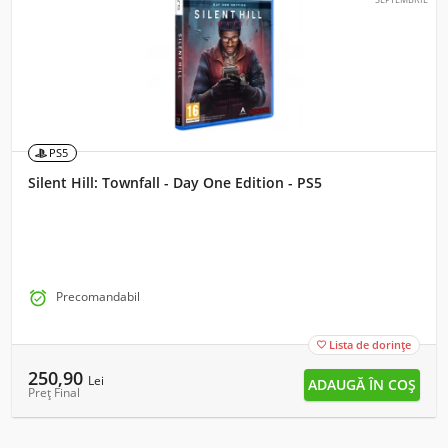
PS5
Silent Hill: Townfall - Day One Edition - PS5

Precomandabil
Lista de dorințe

250,90
Lei
Preț Final