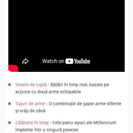
Sistem de luptă
- Bătălii în timp real, bazate pe
acțiune cu două arme echipabile
Tipuri de arme
- O combinație de șapte arme diferite
și vrăji de zână
Călătorie în timp
- Cele patru epoci ale Millennium
împletite într-o singură poveste