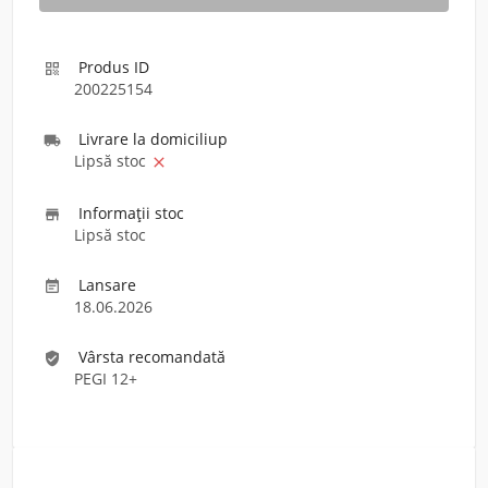
Produs ID

200225154
Livrare la domiciliu
p

Lipsă stoc

Informaţii stoc

Lipsă stoc
Lansare

18.06.2026
Vârsta recomandată
verified_user
PEGI 12+