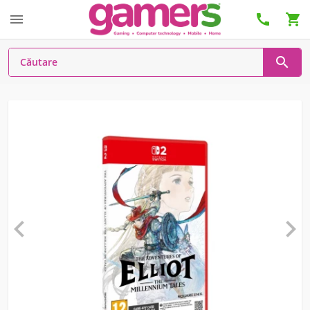





