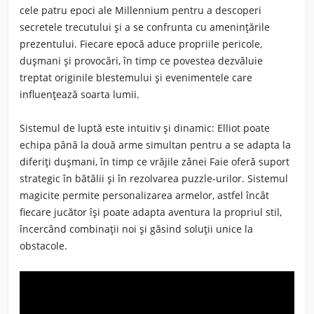
cele patru epoci ale Millennium pentru a descoperi
secretele trecutului și a se confrunta cu amenințările
prezentului. Fiecare epocă aduce propriile pericole,
dușmani și provocări, în timp ce povestea dezvăluie
treptat originile blestemului și evenimentele care
influențează soarta lumii.
Sistemul de luptă este intuitiv și dinamic: Elliot poate
echipa până la două arme simultan pentru a se adapta la
diferiți dușmani, în timp ce vrăjile zânei Faie oferă suport
strategic în bătălii și în rezolvarea puzzle-urilor. Sistemul
magicite permite personalizarea armelor, astfel încât
fiecare jucător își poate adapta aventura la propriul stil,
încercând combinații noi și găsind soluții unice la
obstacole.