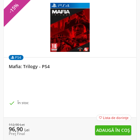
-15%
PS4
Mafia: Trilogy - PS4

În stoc
Lista de dorințe

112,90
Lei
96,90
Lei
Preț Final