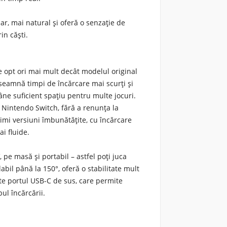
ar, mai natural și oferă o senzație de
rin căști.
e opt ori mai mult decât modelul original
nseamnă timpi de încărcare mai scurți și
ne suficient spațiu pentru multe jocuri.
ru Nintendo Switch
, fără a renunța la
primi versiuni îmbunătățite, cu încărcare
i fluide.
 pe masă și portabil – astfel poți juca
abil până la 150°, oferă o stabilitate mult
ste
portul USB-C de sus
, care permite
pul încărcării.