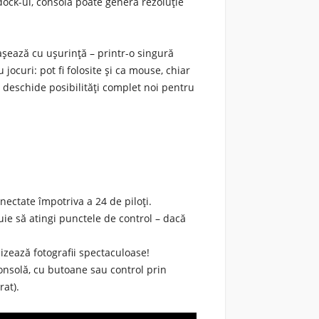
i dock-ul, consola poate genera
rezoluție
șează cu ușurință – printr-o singură
jocuri: pot fi folosite și ca
mouse
, chiar
u deschide posibilități complet noi pentru
ectate împotriva a 24 de piloți.
ie să atingi punctele de control – dacă
izează fotografii spectaculoase!
onsolă, cu butoane sau control prin
rat).