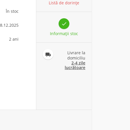
Listă de dorințe
În stoc

8.12.2025
Informaţii stoc
2 ani
Livrare la

domiciliu
2-4 zile
lucrătoare