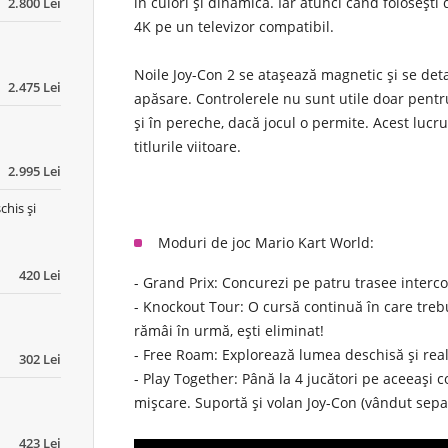
în culori și dinamică. Iar atunci când foloseșt
2.800 Lei
4K
pe un televizor compatibil.
Noile
Joy-Con 2
se atașează magnetic și se deta
2.475 Lei
apăsare. Controlerele nu sunt utile doar pentru 
și în pereche, dacă jocul o permite. Acest lucr
titlurile viitoare.
2.995 Lei
chis și
Moduri de joc Mario Kart World:
420 Lei
-
Grand Prix:
Concurezi pe patru trasee intercon
-
Knockout Tour:
O cursă continuă în care trebu
rămâi în urmă, ești eliminat!
-
Free Roam:
Explorează lumea deschisă și real
302 Lei
-
Play Together:
Până la 4 jucători pe aceeași c
mișcare. Suportă și volan Joy-Con (vândut sepa
423 Lei