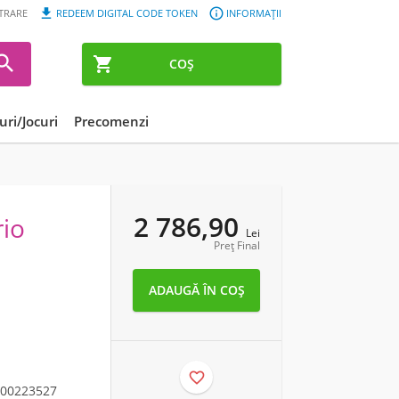


STRARE
REDEEM DIGITAL CODE TOKEN
INFORMAȚII


COȘ
ri/Jocuri
Precomenzi
2 786,90
rio
Lei
Preț Final

00223527