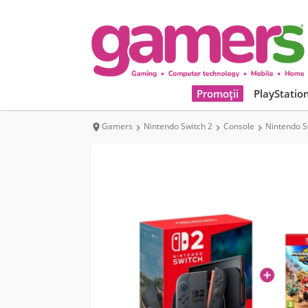
Promoții
PlayStatio
Gamers
Nintendo Switch 2
Console
Nintendo S



