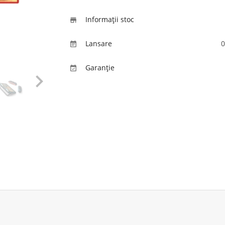
Informaţii stoc

Lansare
0

Garanție

