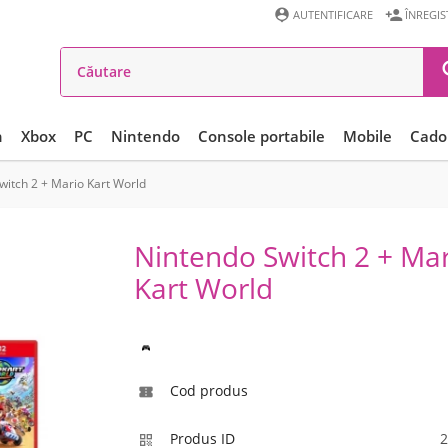


AUTENTIFICARE
ÎNREGI
n
Xbox
PC
Nintendo
Console portabile
Mobile
Cadou
witch 2 + Mario Kart World
Nintendo Switch 2 + Ma
Kart World
Nintendo Switch 2
Cod produs

Produs ID
2
