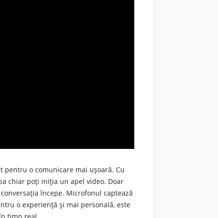
at pentru o comunicare mai ușoară. Cu
ba chiar poți iniția un
apel video
. Doar
 conversația începe. Microfonul captează
Pentru o experiență și mai personală, este
în timp real
.