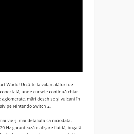
art World!
Urcă-te la volan alături de
terconectată, unde cursele continuă chiar
e aglomerate, mări deschise și vulcani în
usiv pe Nintendo Switch 2.
ai vie și mai detaliată ca niciodată.
20 Hz garantează o afișare fluidă, bogată