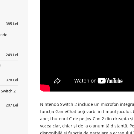
385 Lei
tendo
249 Lei
2
378 Lei
 Switch 2
Nintendo Switch 2 include un microfon integr
207 Lei
funcția
GameChat
poți vorbi în timpul jocului, 
apeși
butonul C
de pe Joy-Con 2 din dreapta și
vocea clar, chiar și de la o anumită distanță. 
disponibilă și funcția de
partajare a ecranului 