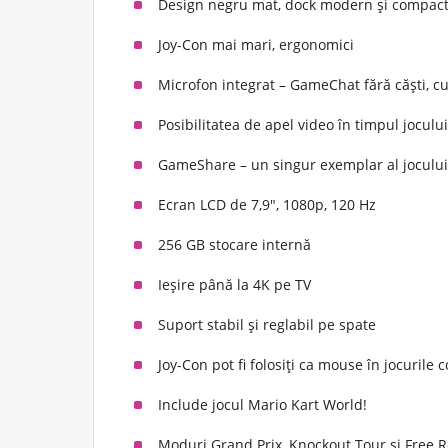
Design negru mat, dock modern și compac
Joy-Con mai mari, ergonomici
Microfon integrat – GameChat fără căști, 
Posibilitatea de apel video în timpul joculu
GameShare – un singur exemplar al jocului 
Ecran LCD de 7,9", 1080p, 120 Hz
256 GB stocare internă
Ieșire până la 4K pe TV
Suport stabil și reglabil pe spate
Joy-Con pot fi folosiți ca mouse în jocurile 
Include jocul Mario Kart World!
Moduri Grand Prix, Knockout Tour și Free