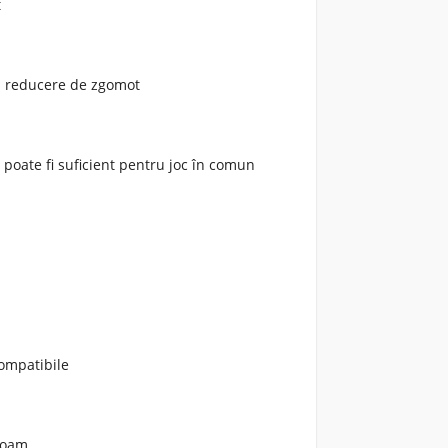
t
cu reducere de zgomot
i
poate fi suficient pentru joc în comun
compatibile
 Roam