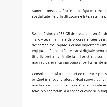
Sunetul consolei a fost îmbunătățit: este mai cl
spațialitate, fie prin difuzoarele integrate, fie p
Switch 2 vine cu 256 GB de stocare internă – d
– și o viteză mai mare de procesare, ceea ce î
descărcări mai rapide. Cel mai important: rămâ
Poți juca atât
jocuri fizice, cât și digitale pent
titlurile preferate. Multe jocuri existente vor 
mai rapidă, grafică mai bună și performanțe ma
Consola suportă trei moduri de utilizare: pe TV,
oricând în modul preferat. Noul suport lat, regl
mai bună în modul de masă. O altă noutate e
folosirea confortabilă a consolei chiar și în tim