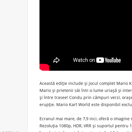
Această ediție include și jocul complet Mario K
Mario și prietenii săi într-o lume uriașă și in
și între trasee! Condu prin câmpuri verzi, oraș
erupție. Mario Kart World este disponibil excl
Ecranul mai mare, de 7,9 inci, oferă o imagine m
Rezoluția 1080p, HDR, VRR și suportul pentru 1