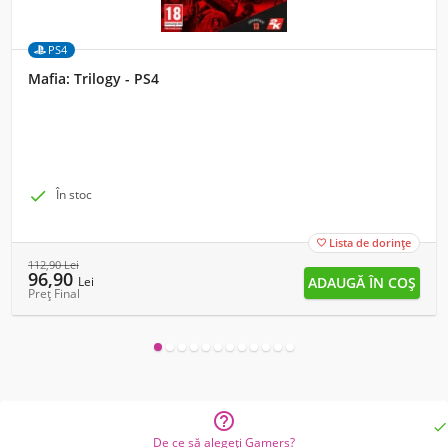
PS4
Mafia: Trilogy - PS4

În stoc
Lista de dorințe

112,90
Lei
96,90
Lei
Preț Final


De ce să alegeți Gamers?