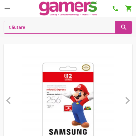





