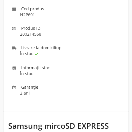
Cod produs

N2P601
Produs ID

200214568
Livrare la domiciliu
p

În stoc

Informaţii stoc

În stoc
Garanție

2 ani
Samsung mircoSD EXPRESS