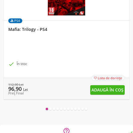
PS4
Mafia: Trilogy - PS4

În stoc
Lista de dorințe

112,90
Lei
96,90
Lei
Preț Final

