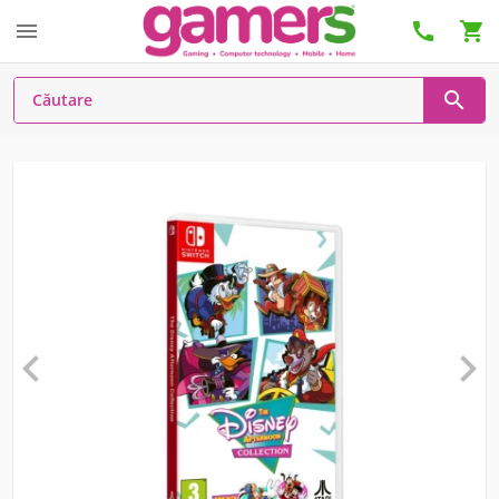





