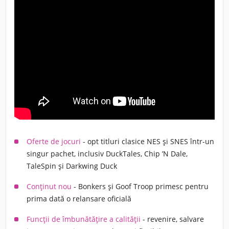
Oferte de jocuri
- opt titluri clasice NES și SNES într-un
singur pachet, inclusiv DuckTales, Chip ’N Dale,
TaleSpin și Darkwing Duck
Conținut nou
- Bonkers și Goof Troop primesc pentru
prima dată o relansare oficială
Funcții de îmbunătățire a calității
- revenire, salvare