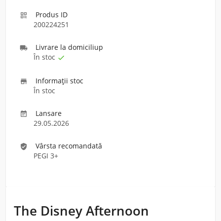
Produs ID

200224251
Livrare la domiciliu
p

În stoc

Informaţii stoc

În stoc
Lansare

29.05.2026
Vârsta recomandată
verified_user
PEGI 3+
The Disney Afternoon