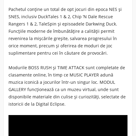
Pachetul conține un total de opt jocuri din epoca NES și
SNES, inclusiv DuckTales 1 & 2, Chip ’N Dale Rescue
Rangers 1 & 2, TaleSpin și episoadele Darkwing Duck.
Funcțiile moderne de îmbunătățire a calității permit
revenirea la mișcările greșite, salvarea progresului în
orice moment, precum și oferirea de moduri de joc
suplimentare pentru cei în căutare de provocări.
Modurile BOSS RUSH și TIME ATTACK sunt completate de
clasamente online, în timp ce MUSIC PLAYER adună
muzica iconică a jocurilor într-un singur loc. MODUL
GALLERY funcționează ca un muzeu virtual, unde sunt
disponibile materiale din culise și curiozități, selectate de
istoricii de la Digital Eclipse.