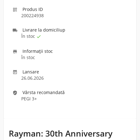
Produs ID

200224938
Livrare la domiciliu
p

În stoc

Informaţii stoc

În stoc
Lansare

26.06.2026
Vârsta recomandată
verified_user
PEGI 3+
Rayman: 30th Anniversary