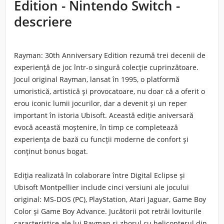
Edition - Nintendo Switch -
descriere
Rayman: 30th Anniversary Edition rezumă trei decenii de
experiență de joc într-o singură colecție cuprinzătoare.
Jocul original Rayman, lansat în 1995, o platformă
umoristică, artistică și provocatoare, nu doar că a oferit o
erou iconic lumii jocurilor, dar a devenit și un reper
important în istoria Ubisoft. Această ediție aniversară
evocă această moștenire, în timp ce completează
experiența de bază cu funcții moderne de confort și
conținut bonus bogat.
Ediția realizată în colaborare între Digital Eclipse și
Ubisoft Montpellier include cinci versiuni ale jocului
original: MS-DOS (PC), PlayStation, Atari Jaguar, Game Boy
Color și Game Boy Advance. Jucătorii pot retrăi loviturile
caracteristice ale lui Rayman și zborul cu helicopterul din