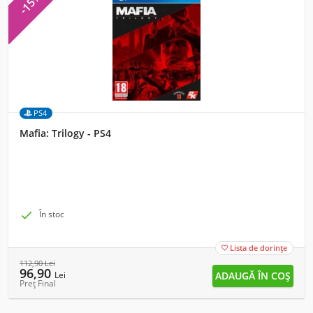
-15%
PS4
Mafia: Trilogy - PS4

În stoc
Lista de dorințe

112,90
Lei
96,90
Lei
Preț Final