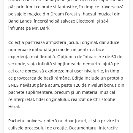
păr prin lumi colorate și fantastice, în timp ce traversează
peisajele magice din Dream Forest și haosul muzical din
Band Lands, încercând să salveze Electoonii și să-l
înfrunte pe Mr. Dark.
Colecția păstrează atmosfera jocului original, dar aduce
numeroase îmbunătățiri moderne pentru a face
experiența mai flexibilă. Opțiunea de întoarcere de 60 de
secunde, viața infinită și opțiunea de nemurire ajută pe
cei care doresc să exploreze mai ușor nivelurile, în timp
ce provocarea de bază rămâne. Ediția include un prototip
SNES nevăzut până acum, peste 120 de niveluri bonus din
pachete suplimentare, precum și un material muzical
reinterpretat, fidel originalului, realizat de Christophe
Héral.
Pachetul aniversar oferă nu doar jocuri, ci și o privire în
culisele procesului de creație. Documentarul interactiv