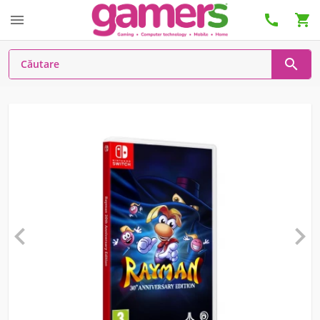





