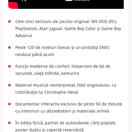
Cele cinci versiuni ale jocului original: MS-DOS (PC),
PlayStation, Atari Jaguar, Game Boy Color și Game Boy
Advance
Peste 120 de niveluri bonus și un prototip SNES
nevăzut până acum
Funcții moderne de confort: întoarcere de 60 de
secunde, viață infinită, nemurire
Material muzical reinterpretat, fidel originalului, cu
contribuția lui Christophe Héral
Documentar interactiv exclusiv de peste 50 de minute,
cu interviuri cu dezvoltatorii și materiale arhivă
În ediția fizică, pachet de autocolante, cărți poștale,
poster dublu și copertă reversibilă