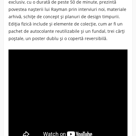
exclusiv, cu o durată de peste 50 de minute, prezintă
povestea nașterii lui Rayman prin interviuri noi, materiale
arhivă, schițe de concept și planuri de design timpurii.
Ediția fizică include și elemente de colecție, cum ar fi un
pachet de autocolante reutilizabile și un fundal, trei cărți
poștale, un poster dublu și o copertă reversibilă.