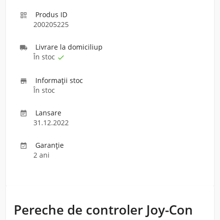
Produs ID

200205225
Livrare la domiciliu
p

În stoc

Informaţii stoc

În stoc
Lansare

31.12.2022
Garanție

2 ani
Pereche de controler Joy-Con