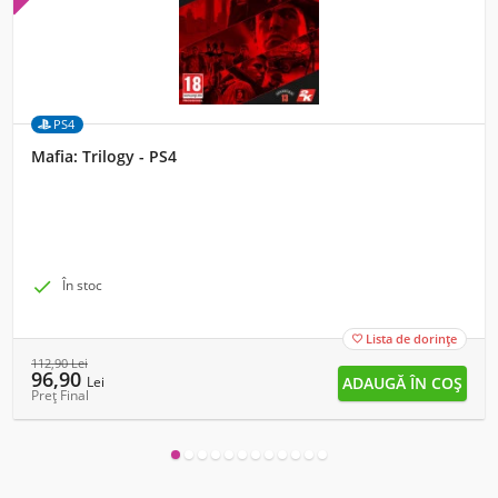
PS4
Mafia: Trilogy - PS4

În stoc
Lista de dorințe

112,90
Lei
96,90
Lei
Preț Final