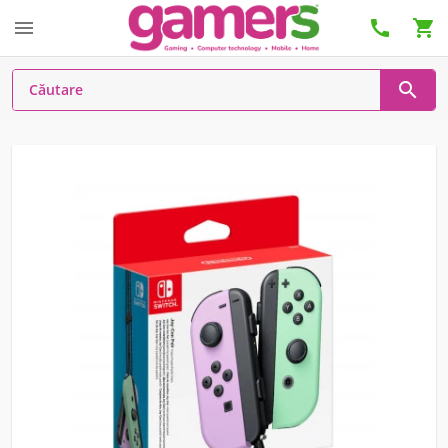



