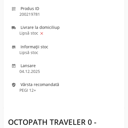
Produs ID

200219781
Livrare la domiciliu
p

Lipsă stoc

Informaţii stoc

Lipsă stoc
Lansare

04.12.2025
Vârsta recomandată
verified_user
PEGI 12+
OCTOPATH TRAVELER 0 -