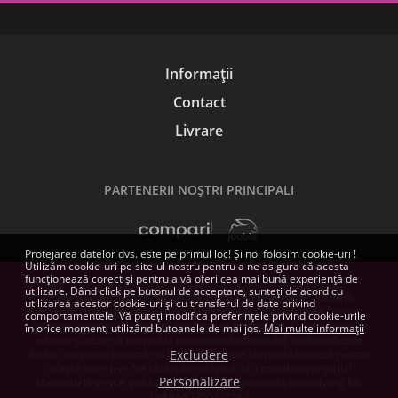
Informații
Contact
Livrare
PARTENERII NOŞTRI PRINCIPALI
Protejarea datelor dvs. este pe primul loc! Și noi folosim cookie-uri !
Utilizăm cookie-uri pe site-ul nostru pentru a ne asigura că acesta
funcționează corect și pentru a vă oferi cea mai bună experiență de
utilizare. Dând click pe butonul de acceptare, sunteți de acord cu
Unele dintre imaginile de pe această pagină sunt doar ilustrații.
utilizarea acestor cookie-uri și cu transferul de date privind
Specificațiile tehnice, conținutul pachetelor și cerințele de sistem
comportamentele. Vă puteți modifica preferințele privind cookie-urile
indicate pentru produsele software sunt orientative. Dezvoltatorii și
în orice moment, utilizând butoanele de mai jos.
Mai multe informații
editorii își rezervă dreptul la eventualele modificări, fără notificare,
astfel compania noastră nu își poate asuma responsabilitatea pentru
Excludere
aceste descrieri. Ne rezervăm dreptul de a modifica prețurile!
Personalizare
Materialele scrise, publicate aici, sunt proprietatea Konzolvilág Kft.
(NAIH-82255/2014.)