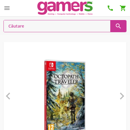





