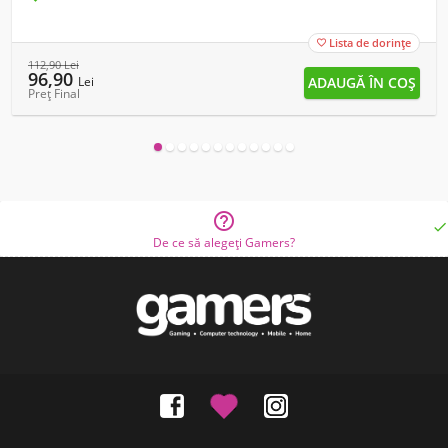
Lista de dorințe

112,90
Lei
96,90
Lei
Preț Final


De ce să alegeți Gamers?