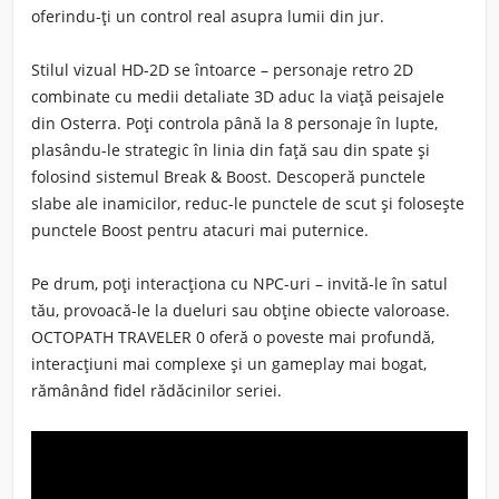
oferindu-ți un control real asupra lumii din jur.
Stilul vizual HD-2D se întoarce – personaje retro 2D
combinate cu medii detaliate 3D aduc la viață peisajele
din Osterra. Poți controla până la 8 personaje în lupte,
plasându-le strategic în linia din față sau din spate și
folosind sistemul Break & Boost. Descoperă punctele
slabe ale inamicilor, reduc-le punctele de scut și folosește
punctele Boost pentru atacuri mai puternice.
Pe drum, poți interacționa cu NPC-uri – invită-le în satul
tău, provoacă-le la dueluri sau obține obiecte valoroase.
OCTOPATH TRAVELER 0 oferă o poveste mai profundă,
interacțiuni mai complexe și un gameplay mai bogat,
rămânând fidel rădăcinilor seriei.