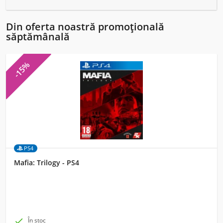
Din oferta noastră promoțională
săptămânală
-15%
PS4
Mafia: Trilogy - PS4

În stoc