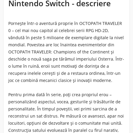
Nintendo Switch - descriere
Pornește într-o aventură proprie în OCTOPATH TRAVELER
0 – cel mai nou capitol al celebrei serii RPG HD-2D,
vândută în peste 5 milioane de exemplare digitale la nivel
mondial. Povestea are loc înaintea evenimentelor din
OCTOPATH TRAVELER: Champions of the Continent și
deschide o nouă saga pe tărâmul imperiului Osterra. Într-
o lume în ruină, eroii sunt motivați de dorința de a
recupera inelele cerești și de a restaura ordinea, într-un
joc ce combină mecanici clasice și inovații moderne.
Pentru prima dată în serie, poți crea propriul erou –
personalizând aspectul, vocea, gesturile și trăsăturile de
personalitate. În timpul poveștii, vei primi sarcina de a
reconstrui un sat distrus. Pe măsură ce avansezi, apar noi
locuitori, opțiuni de dezvoltare și o comunitate mai unită.
Construcția satului evoluează în paralel cu firul narativ,