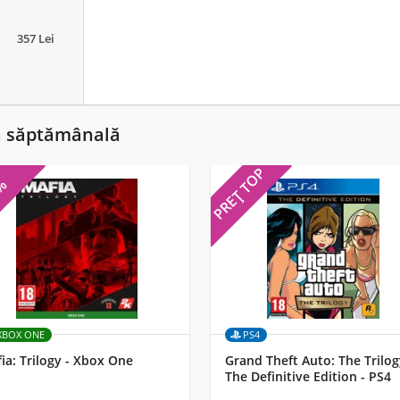
357 Lei
ă săptămânală
PREȚ TOP
5%
XBOX ONE
PS4
ia: Trilogy - Xbox One
Grand Theft Auto: The Trilog
The Definitive Edition - PS4