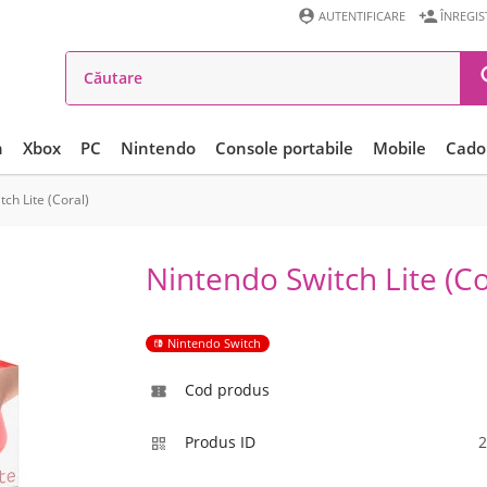


AUTENTIFICARE
ÎNREGI
n
Xbox
PC
Nintendo
Console portabile
Mobile
Cadou
ch Lite (Coral)
Nintendo Switch Lite (Co
Nintendo Switch
Cod produs

Produs ID
2
