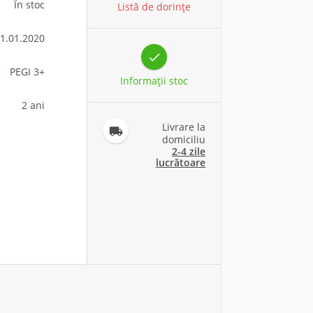
În stoc
Listă de dorințe
1.01.2020

PEGI 3+
Informaţii stoc
2 ani
Livrare la

domiciliu
2-4 zile
lucrătoare