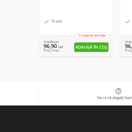

În stoc

Lista de dorințe

112,90
Lei
112,
96,90
96
Lei
Preț Final
Preț

De ce să alegeți Ga