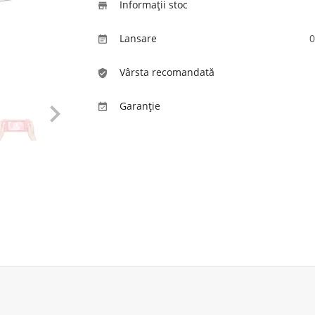
Informaţii stoc

Lansare
0

Vârsta recomandată
verified_user

Garanție
