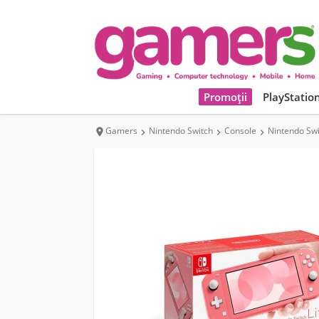
Promoții
PlayStatio
Gamers
Nintendo Switch
Console
Nintendo Swit



