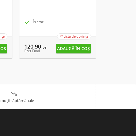

În stoc

În stoc
nțe
Lista de dorințe

120,90
13,90
Lei
Lei
Preț Final
Preț Final

moții săptămânale