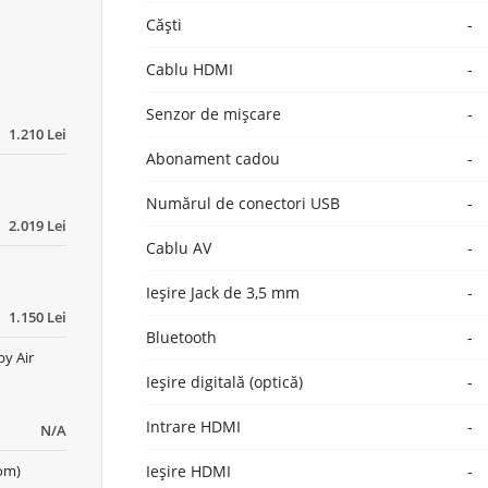
Căști
-
Cablu HDMI
-
Senzor de mișcare
-
1.210 Lei
Abonament cadou
-
Numărul de conectori USB
-
2.019 Lei
Cablu AV
-
Ieșire Jack de 3,5 mm
-
1.150 Lei
Bluetooth
-
by Air
Ieșire digitală (optică)
-
Intrare HDMI
-
N/A
dom)
Ieșire HDMI
-