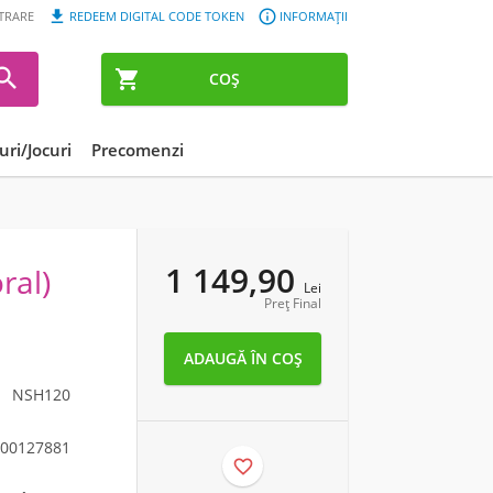


STRARE
REDEEM DIGITAL CODE TOKEN
INFORMAȚII


COȘ
ri/Jocuri
Precomenzi
1 149,90
ral)
Lei
Preț Final
NSH120
00127881
