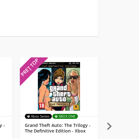
PREȚ TOP
PREȚ TOP
Xbox Series
XBOX ONE
MULTI

y -
Grand Theft Auto: The Trilogy -
Starlink: Batt
The Definitive Edition - Xbox
Lemay Pilot 