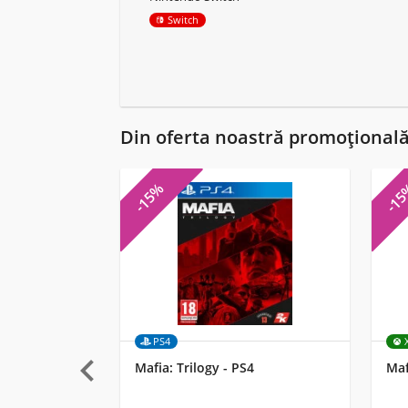
Switch
Din oferta noastră promoțional
-15%
-1
PS4

Mafia: Trilogy - PS4
Maf