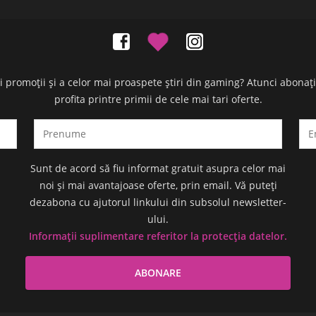
oi promoții și a celor mai proaspete știri din gaming? Atunci abonaț
profita printre primii de cele mai tari oferte.
Sunt de acord să fiu informat gratuit asupra celor mai
noi și mai avantajoase oferte, prin email. Vă puteți
dezabona cu ajutorul linkului din subsolul newsletter-
ului.
Informații suplimentare referitor la protecția datelor.