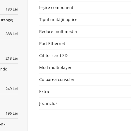
Ieşire component
-
180 Lei
Tipul unității optice
-
Orange)
Redare multimedia
-
388 Lei
Port Ethernet
-
Cititor card SD
-
213 Lei
Mod multiplayer
-
tendo
Culoarea consolei
-
249 Lei
Extra
-
Joc inclus
-
196 Lei
n -