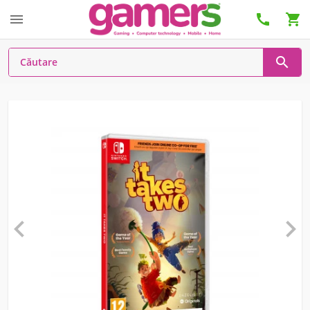





