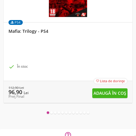
PS4
Mafia: Trilogy - PS4

În stoc
Lista de dorințe

112,90
Lei
96,90
Lei
Preț Final
