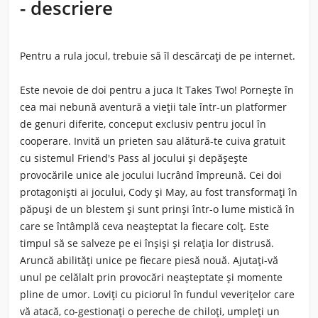
- descriere
Pentru a rula jocul, trebuie să îl descărcați de pe internet.
Este nevoie de doi pentru a juca It Takes Two! Pornește în
cea mai nebună aventură a vieții tale într-un platformer
de genuri diferite, conceput exclusiv pentru jocul în
cooperare. Invită un prieten sau alătură-te cuiva gratuit
cu sistemul Friend's Pass al jocului și depășește
provocările unice ale jocului lucrând împreună. Cei doi
protagoniști ai jocului, Cody și May, au fost transformați în
păpuși de un blestem și sunt prinși într-o lume mistică în
care se întâmplă ceva neașteptat la fiecare colț. Este
timpul să se salveze pe ei înșiși și relația lor distrusă.
Aruncă abilități unice pe fiecare piesă nouă. Ajutați-vă
unul pe celălalt prin provocări neașteptate și momente
pline de umor. Loviți cu piciorul în fundul veverițelor care
vă atacă, co-gestionați o pereche de chiloți, umpleți un