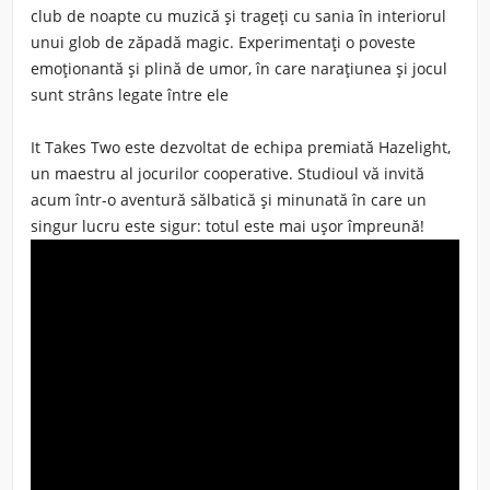
club de noapte cu muzică și trageți cu sania în interiorul
unui glob de zăpadă magic. Experimentați o poveste
emoționantă și plină de umor, în care narațiunea și jocul
sunt strâns legate între ele
It Takes Two este dezvoltat de echipa premiată Hazelight,
un maestru al jocurilor cooperative. Studioul vă invită
acum într-o aventură sălbatică și minunată în care un
singur lucru este sigur: totul este mai ușor împreună!