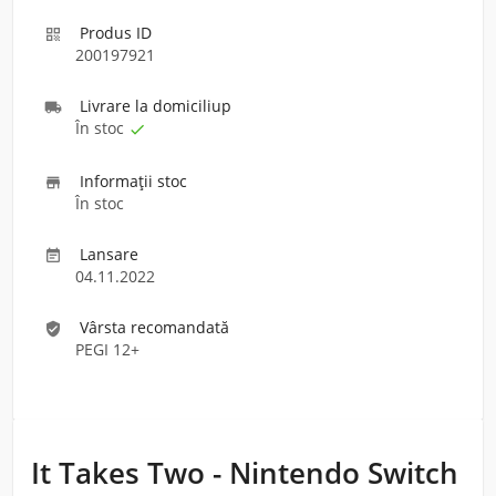
Produs ID

200197921
Livrare la domiciliu
p

În stoc

Informaţii stoc

În stoc
Lansare

04.11.2022
Vârsta recomandată
verified_user
PEGI 12+
It Takes Two - Nintendo Switch