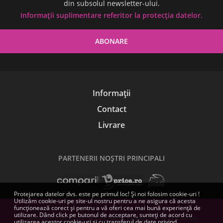
din subsolul newsletter-ului.
Informații suplimentare referitor la protecția datelor.
Informații
Contact
Livrare
PARTENERII NOŞTRI PRINCIPALI
Protejarea datelor dvs. este pe primul loc! Și noi folosim cookie-uri !
Utilizăm cookie-uri pe site-ul nostru pentru a ne asigura că acesta
funcționează corect și pentru a vă oferi cea mai bună experiență de
utilizare. Dând click pe butonul de acceptare, sunteți de acord cu
Unele dintre imaginile de pe această pagină sunt doar ilustrații.
utilizarea acestor cookie-uri și cu transferul de date privind