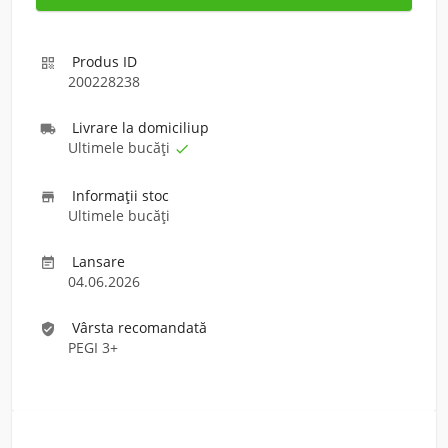
Produs ID

200228238
Livrare la domiciliu
p

Ultimele bucăți

Informaţii stoc

Ultimele bucăți
Lansare

04.06.2026
Vârsta recomandată
verified_user
PEGI 3+