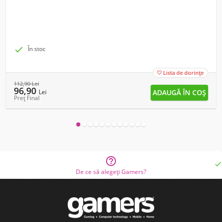

În stoc
Lista de dorințe

112,90
Lei
96,90
Lei
Preț Final


De ce să alegeți Gamers?