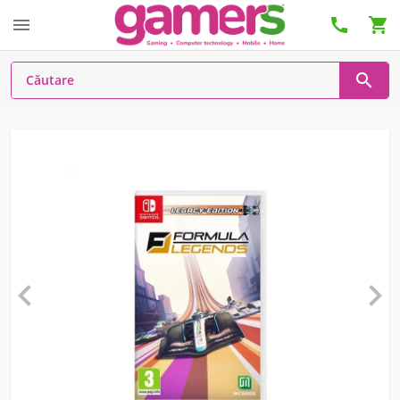





