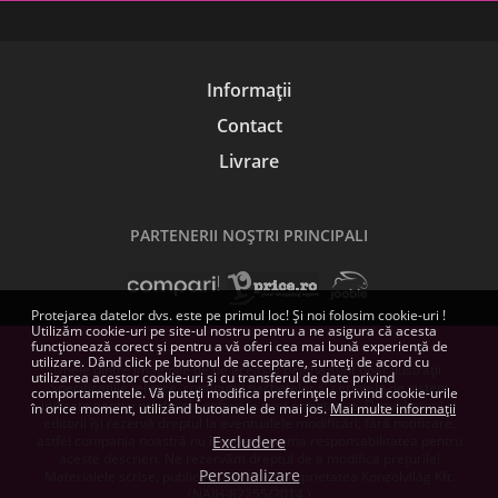
Informații
Contact
Livrare
PARTENERII NOŞTRI PRINCIPALI
Protejarea datelor dvs. este pe primul loc! Și noi folosim cookie-uri !
Utilizăm cookie-uri pe site-ul nostru pentru a ne asigura că acesta
funcționează corect și pentru a vă oferi cea mai bună experiență de
utilizare. Dând click pe butonul de acceptare, sunteți de acord cu
Unele dintre imaginile de pe această pagină sunt doar ilustrații.
utilizarea acestor cookie-uri și cu transferul de date privind
Specificațiile tehnice, conținutul pachetelor și cerințele de sistem
comportamentele. Vă puteți modifica preferințele privind cookie-urile
indicate pentru produsele software sunt orientative. Dezvoltatorii și
în orice moment, utilizând butoanele de mai jos.
Mai multe informații
editorii își rezervă dreptul la eventualele modificări, fără notificare,
astfel compania noastră nu își poate asuma responsabilitatea pentru
Excludere
aceste descrieri. Ne rezervăm dreptul de a modifica prețurile!
Personalizare
Materialele scrise, publicate aici, sunt proprietatea Konzolvilág Kft.
(NAIH-82255/2014.)