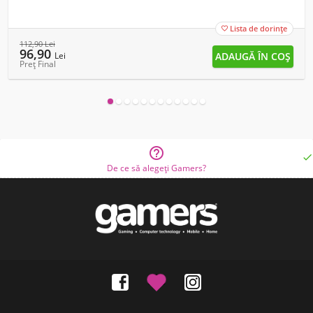
Lista de dorințe

112,90
Lei
96,90
Lei
Preț Final


De ce să alegeți Gamers?