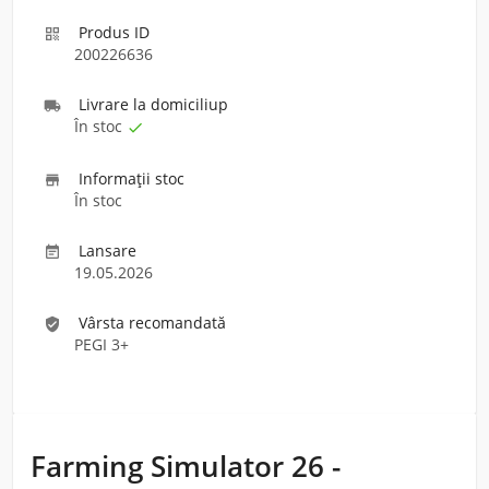
Produs ID

200226636
Livrare la domiciliu
p

În stoc

Informaţii stoc

În stoc
Lansare

19.05.2026
Vârsta recomandată
verified_user
PEGI 3+
Farming Simulator 26 -