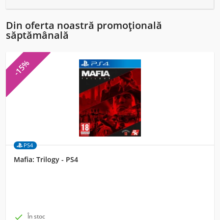
Din oferta noastră promoțională
săptămânală
-15%
PS4
Mafia: Trilogy - PS4

În stoc