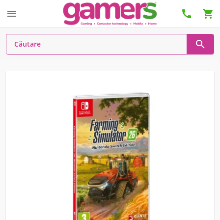



