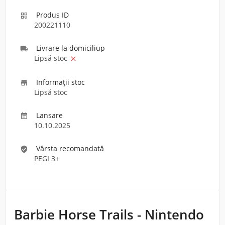
Produs ID

200221110
Livrare la domiciliu
p

Lipsă stoc

Informaţii stoc

Lipsă stoc
Lansare

10.10.2025
Vârsta recomandată
verified_user
PEGI 3+
Barbie Horse Trails - Nintendo