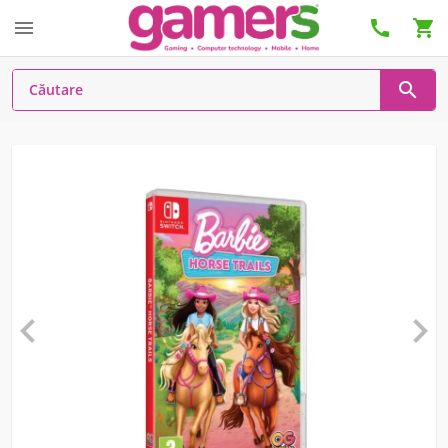





