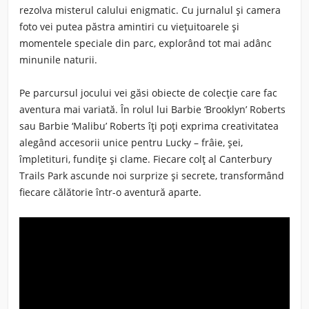
rezolva misterul calului enigmatic. Cu jurnalul și camera
foto vei putea păstra amintiri cu viețuitoarele și
momentele speciale din parc, explorând tot mai adânc
minunile naturii.
Pe parcursul jocului vei găsi obiecte de colecție care fac
aventura mai variată. În rolul lui Barbie ‘Brooklyn’ Roberts
sau Barbie ‘Malibu’ Roberts îți poți exprima creativitatea
alegând accesorii unice pentru Lucky – frâie, șei,
împletituri, fundițe și clame. Fiecare colț al Canterbury
Trails Park ascunde noi surprize și secrete, transformând
fiecare călătorie într-o aventură aparte.