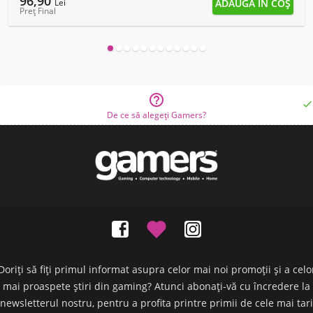
96,90
Lei
Preț Final


De ce să alegeți Gamers?
Doriți să fiți primul informat asupra celor mai noi promoții și a celo
mai proaspete știri din gaming? Atunci abonați-vă cu încredere la
newsletterul nostru, pentru a profita printre primii de cele mai tari