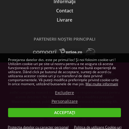
Informații
Contact
Livrare
PARTENERII NOŞTRI PRINCIPALI
Protejarea datelor dvs. este pe primul loc! Și noi folosim cookie-uri !
Utilizăm cookie-uri pe site-ul nostru pentru a ne asigura că acesta
funcționează corect și pentru a vă oferi cea mai bună experiență de
utilizare. Dând click pe butonul de acceptare, sunteți de acord cu
Unele dintre imaginile de pe această pagină sunt doar ilustrații.
utilizarea acestor cookie-uri și cu transferul de date privind
Specificațiile tehnice, conținutul pachetelor și cerințele de sistem
comportamentele. Vă puteți modifica preferințele privind cookie-urile
indicate pentru produsele software sunt orientative. Dezvoltatorii și
în orice moment, utilizând butoanele de mai jos.
Mai multe informații
editorii își rezervă dreptul la eventualele modificări, fără notificare,
astfel compania noastră nu își poate asuma responsabilitatea pentru
Excludere
aceste descrieri. Ne rezervăm dreptul de a modifica prețurile!
Personalizare
Materialele scrise, publicate aici, sunt proprietatea Konzolvilág Kft.
(NAIH-82255/2014.)
ACCEPTAȚI
Protecția datelor cu caracter personal
Politica de utilizare Cookie-uri