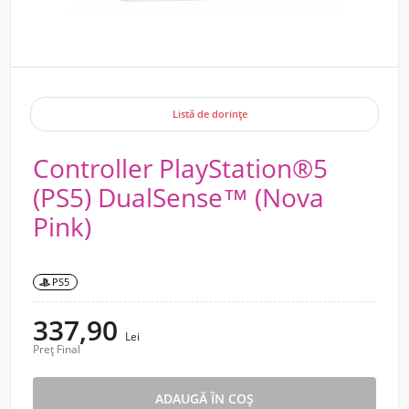
Listă de dorințe
Controller PlayStation®5
(PS5) DualSense™ (Nova
Pink)
PS5
337,90
Lei
Preț Final