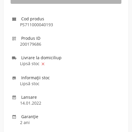
Cod produs

PS711000040193
Produs ID

200179686
Livrare la domiciliu
p

Lipsă stoc

Informaţii stoc

Lipsă stoc
Lansare

14.01.2022
Garanție

2 ani