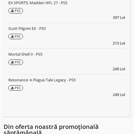
EA SPORTS: Madden NFL 27 - PS5
PS5
397 Lei
Scott Pilgrim EX - PS5
PS5
213 Lei
Mortal Shell II - PS5
PS5
240 Lei
Resonance: A Plague Tale Legacy - PS5
PS5
249 Lei
Din oferta noastră promoțională
săptămânală