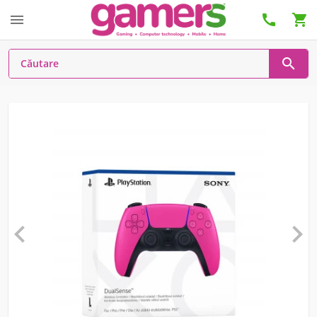





