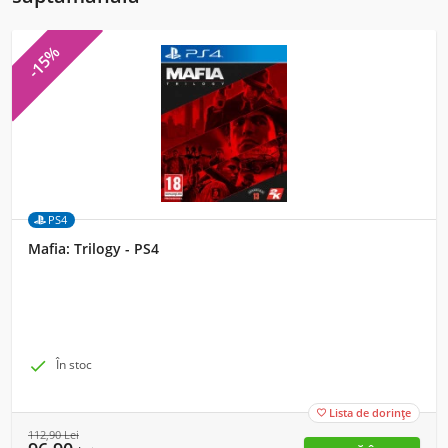
-15%
PS4
Mafia: Trilogy - PS4

În stoc
Lista de dorințe

112,90
Lei