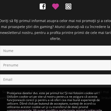
Doriți să fiți primul informat asupra celor mai noi promoții și a celo
mai proaspete știri din gaming? Atunci abonați-vă cu încredere la
newsletterul nostru, pentru a profita printre primii de cele mai tari
oferte.
Sunt de acord să fiu informat gratuit asupra celor mai noi și mai
Protejarea datelor dvs. este pe primul loc! Și noi folosim cookie-uri !
Utilizăm cookie-uri pe site-ul nostru pentru a ne asigura că acesta
vantajoase oferte, prin email. Vă puteți dezabona cu ajutorul linkul
funcționează corect și pentru a vă oferi cea mai bună experiență de
din subsolul newsletter-ului.
utilizare. Dând click pe butonul de acceptare, sunteți de acord cu
utilizarea acestor cookie-uri și cu transferul de date privind
Informații suplimentare referitor la protecția datelor.
comportamentele. Vă puteți modifica preferințele privind cookie-urile