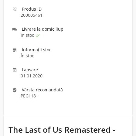
Produs ID

200005461
Livrare la domiciliu
p

În stoc

Informaţii stoc

În stoc
Lansare

01.01.2020
Vârsta recomandată
verified_user
PEGI 18+
The Last of Us Remastered -