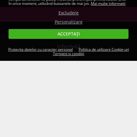
în orice moment, utilizând butoanele de mai jos.
Mai multe informații
Excludere
Personalizare
ACCEPTAȚI
Informații
Protecția datelor cu caracter personal
Politica de utilizare Cookie-uri
Termeni și condiții
Contact
Livrare
PARTENERII NOŞTRI PRINCIPALI
Unele dintre imaginile de pe această pagină sunt doar ilustrații.
Specificațiile tehnice, conținutul pachetelor și cerințele de sistem
indicate pentru produsele software sunt orientative. Dezvoltatorii și