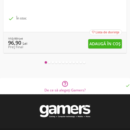

În stoc
Lista de dorințe

112,90
Lei
96,90
Lei
Preț Final


De ce să alegeți Gamers?