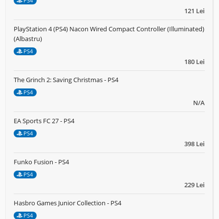
PS4
121 Lei
PlayStation 4 (PS4) Nacon Wired Compact Controller (Illuminated)
(Albastru)
PS4
180 Lei
The Grinch 2: Saving Christmas - PS4
PS4
N/A
EA Sports FC 27 - PS4
PS4
398 Lei
Funko Fusion - PS4
PS4
229 Lei
Hasbro Games Junior Collection - PS4
PS4