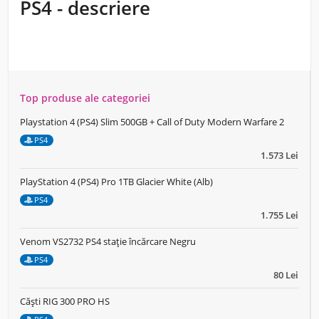
PS4 - descriere
Top produse ale categoriei
Playstation 4 (PS4) Slim 500GB + Call of Duty Modern Warfare 2
PS4
1.573 Lei
PlayStation 4 (PS4) Pro 1TB Glacier White (Alb)
PS4
1.755 Lei
Venom VS2732 PS4 stație încărcare Negru
PS4
80 Lei
Căști RIG 300 PRO HS