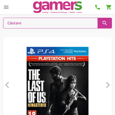





