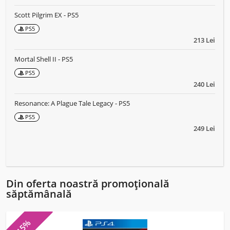
Scott Pilgrim EX - PS5
PS5
213 Lei
Mortal Shell II - PS5
PS5
240 Lei
Resonance: A Plague Tale Legacy - PS5
PS5
249 Lei
Din oferta noastră promoțională
săptămânală
-15%