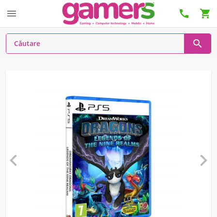





