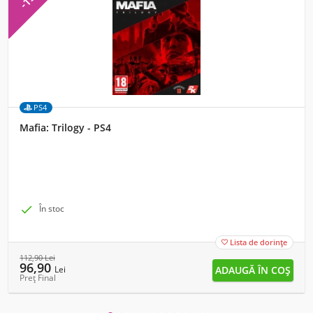
PS4
Mafia: Trilogy - PS4

În stoc
Lista de dorințe

112,90
Lei
96,90
Lei
Preț Final