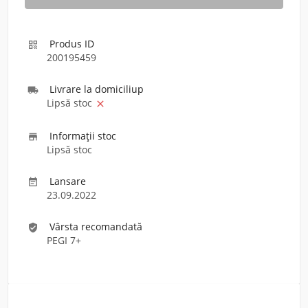
Produs ID

200195459
Livrare la domiciliu
p

Lipsă stoc

Informaţii stoc

Lipsă stoc
Lansare

23.09.2022
Vârsta recomandată
verified_user
PEGI 7+