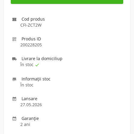
Cod produs

CFI-ZCT2W
Produs ID

200228205
Livrare la domiciliu
p

În stoc

Informaţii stoc

În stoc
Lansare

27.05.2026
Garanție

2 ani