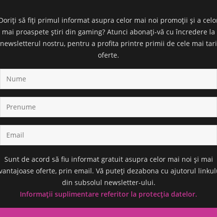
Doriți să fiți primul informat asupra celor mai noi promoții și a celo
mai proaspete știri din gaming? Atunci abonați-vă cu încredere la
newsletterul nostru, pentru a profita printre primii de cele mai tari
oferte.
Sunt de acord să fiu informat gratuit asupra celor mai noi și mai
vantajoase oferte, prin email. Vă puteți dezabona cu ajutorul linkul
din subsolul newsletter-ului.
Informații suplimentare referitor la protecția datelor.