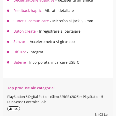
Declansatoare adaptive
- Rezistenta dinamica
Feedback haptic
- Vibratii detaliate
Sunet si comunicare
- Microfon si jack 3,5 mm
Buton create
- Inregistrare si partajare
Senzori
- Accelerometru si giroscop
Difuzor
- Integrat
Baterie
- Incorporata, incarcare USB-C
Top produse ale categoriei
PlayStation 5 Digital Edition (Slim) 825GB (2025) + PlayStation 5
DualSense Controler - Alb
PS5
3.403 Lei