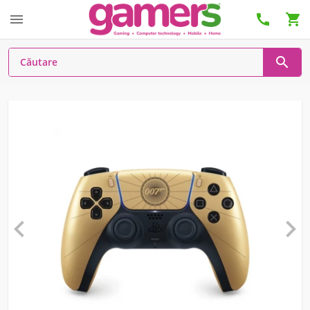





