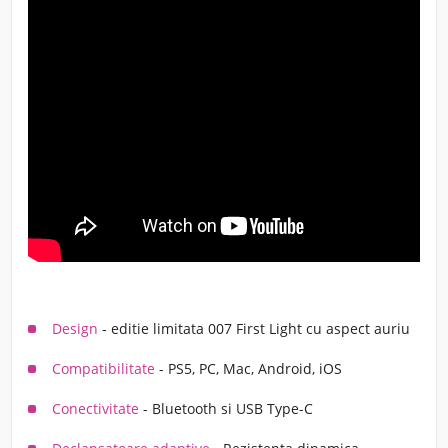
Design
- editie limitata 007 First Light cu aspect auriu
Compatibilitate
- PS5, PC, Mac, Android, iOS
Conectivitate
- Bluetooth si USB Type-C