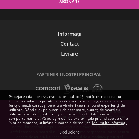
Informații
Contact
Livrare
PARTENERII NOŞTRI PRINCIPALI
Protejarea datelor dvs. este pe primul loc! Și noi folosim cookie-uri !
Utilizăm cookie-uri pe site-ul nostru pentru a ne asigura că acesta
funcționează corect și pentru a vă oferi cea mai bună experiență de
utilizare. Dând click pe butonul de acceptare, sunteți de acord cu
Unele dintre imaginile de pe această pagină sunt doar ilustrații.
utilizarea acestor cookie-uri și cu transferul de date privind
Specificațiile tehnice, conținutul pachetelor și cerințele de sistem
comportamentele. Vă puteți modifica preferințele privind cookie-urile
indicate pentru produsele software sunt orientative. Dezvoltatorii și
în orice moment, utilizând butoanele de mai jos.
Mai multe informații
editorii își rezervă dreptul la eventualele modificări, fără notificare,
astfel compania noastră nu își poate asuma responsabilitatea pentru
Excludere
aceste descrieri. Ne rezervăm dreptul de a modifica prețurile!