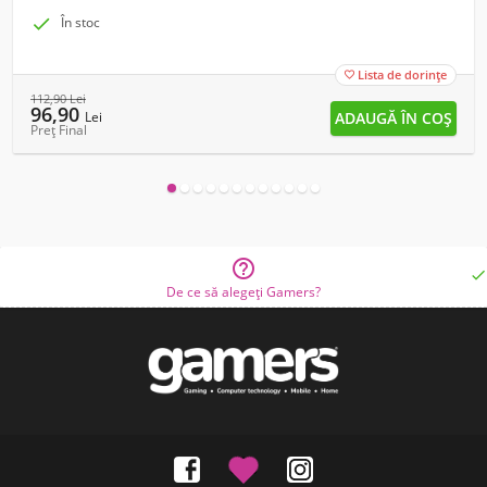

În stoc
Lista de dorințe

112,90
Lei
96,90
Lei
Preț Final


De ce să alegeți Gamers?