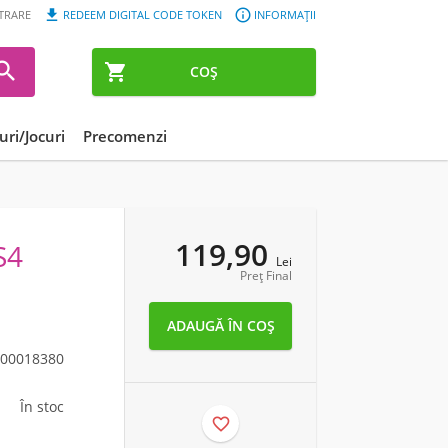


STRARE
REDEEM DIGITAL CODE TOKEN
INFORMAȚII


COȘ
ri/Jocuri
Precomenzi
119,90
S4
Lei
Preț Final
00018380
În stoc
