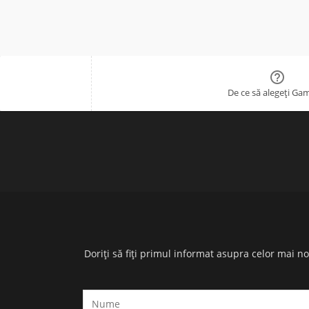

De ce să alegeți Ga
Doriți să fiți primul informat asupra celor mai n