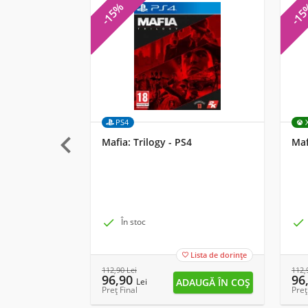
-15%
-1
PS4

Mafia: Trilogy - PS4
Maf

În stoc

Lista de dorințe

112,90
Lei
112,
96,90
96
Lei
Preț Final
Preț