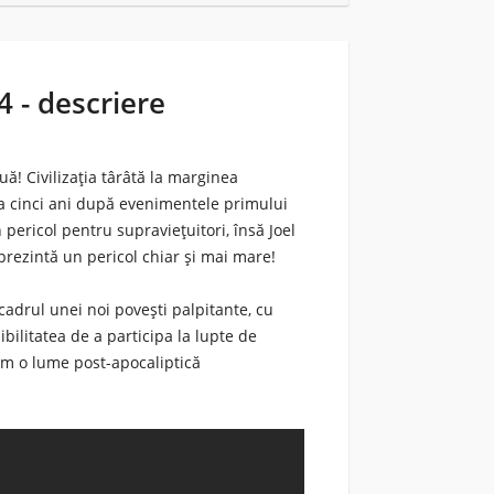
4 - descriere
! Civilizația târâtă la marginea
 La cinci ani după evenimentele primului
 pericol pentru supraviețuitori, însă Joel
 prezintă un pericol chiar și mai mare!
 cadrul unei noi povești palpitante, cu
bilitatea de a participa la lupte de
im o lume post-apocaliptică