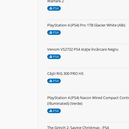
Warfare 2
PS4
PlayStation 4 (PS4) Pro 1TB Glacier White (Alb)
PS4
Venom VS2732 PS4 stație încărcare Negru
PS4
Căști RIG 300 PRO HS
PS4
PlayStation 4 (PS4) Nacon Wired Compact Contr
(Illuminated) (Verde)
PS4
The Grinch 2: Saving Christmas - PS4