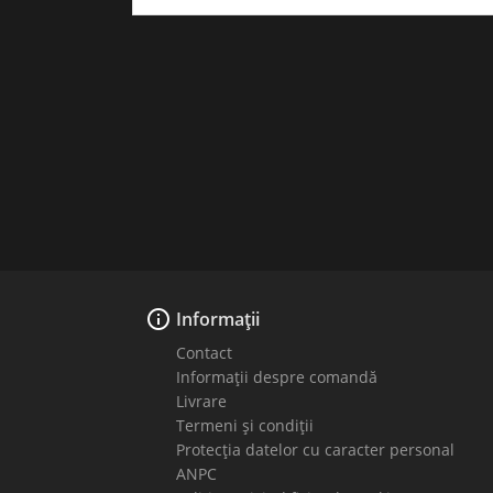

Informații
Contact
Informații despre comandă
Livrare
Termeni și condiții
Protecția datelor cu caracter personal
ANPC