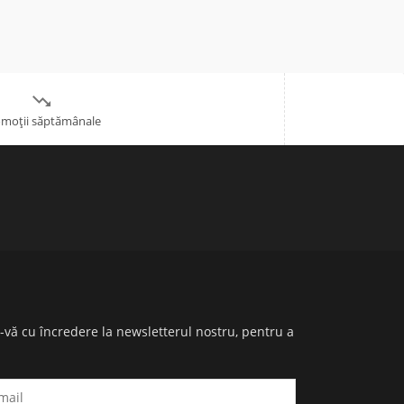

moții săptămânale
i-vă cu încredere la newsletterul nostru, pentru a