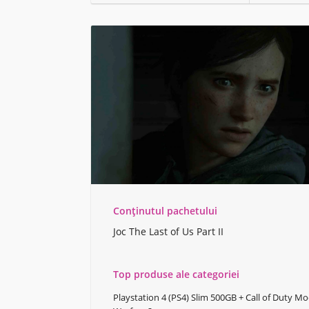
Conținutul pachetului
Joc The Last of Us Part II
Top produse ale categoriei
Playstation 4 (PS4) Slim 500GB + Call of Duty M