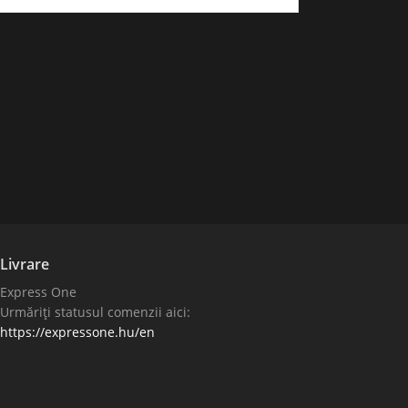
Livrare
Express One
Urmăriți statusul comenzii aici:
https://expressone.hu/en