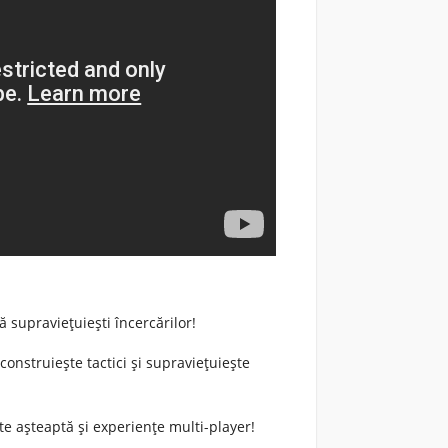
să supraviețuiești încercărilor!
 construiește tactici și supraviețuiește
e așteaptă și experiențe multi-player!