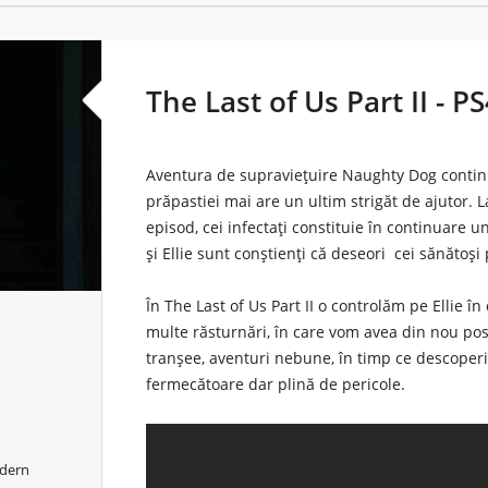
The Last of Us Part II - PS
Aventura de supraviețuire Naughty Dog continuă
prăpastiei mai are un ultim strigăt de ajutor.
episod, cei infectați constituie în continuare un
și Ellie sunt conștienți că deseori cei sănătoși
În The Last of Us Part II o controlăm pe Ellie în
multe răsturnări, în care vom avea din nou posi
tranșee, aventuri nebune, în timp ce descoper
fermecătoare dar plină de pericole.
odern