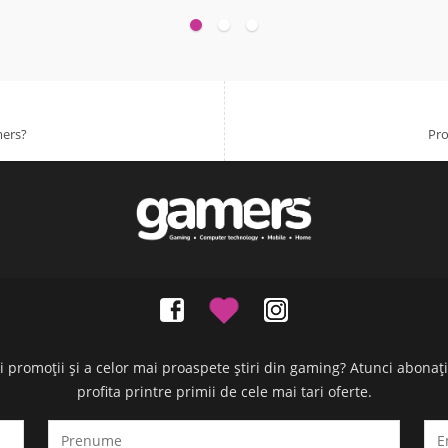
mers?
Pro
oi promoții și a celor mai proaspete știri din gaming? Atunci abonaț
profita printre primii de cele mai tari oferte.