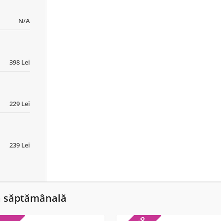
N/A
398 Lei
229 Lei
239 Lei
ă săptămânală