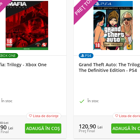
PREȚ TOP
5%
XBOX ONE
PS4
ia: Trilogy - Xbox One
Grand Theft Auto: The Trilog
The Definitive Edition - PS4
În stoc

În stoc
Lista de dorințe
Lista de dori


90
Lei
120,90
,90
Lei
Lei
Preț Final
 Final