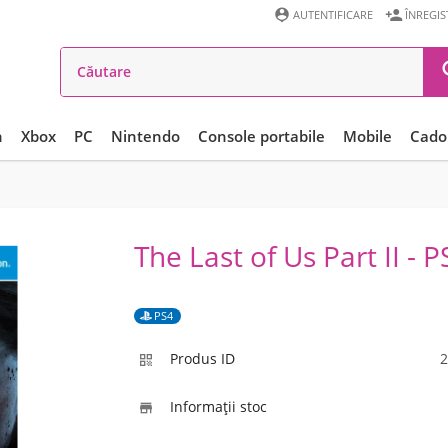


AUTENTIFICARE
ÎNREGI
n
Xbox
PC
Nintendo
Console portabile
Mobile
Cadou
The Last of Us Part II - P
PS4
Produs ID
2

Informaţii stoc
