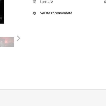
Lansare
0

Vârsta recomandată
verified_user
