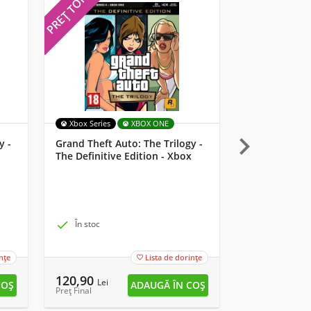
PREȚ TOP
PREȚ TOP
Xbox Series
XBOX ONE
MULTI

y -
Grand Theft Auto: The Trilogy -
Starlink: Batt
The Definitive Edition - Xbox
Lemay Pilot 

În stoc

În stoc
nțe
Lista de dorințe

120,90
13,90
Lei
Lei
Preț Final
Preț Final