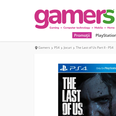
Promoții
PlayStatio
Gamers
PS4
Jocuri
The Last of Us Part II - PS4



