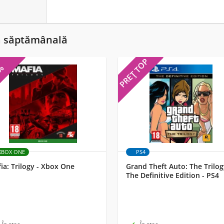
ă săptămânală
PREȚ TOP
5%
XBOX ONE
PS4
ia: Trilogy - Xbox One
Grand Theft Auto: The Trilog
The Definitive Edition - PS4