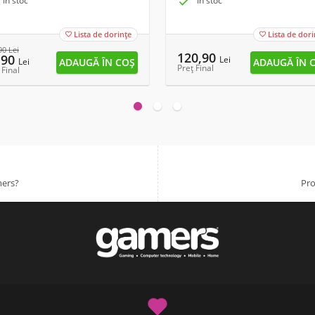
În stoc

În stoc
Lista de dorințe
Lista de dori


90
Lei
120,90
,90
Lei
Lei
Preț Final
 Final
mers?
Pro