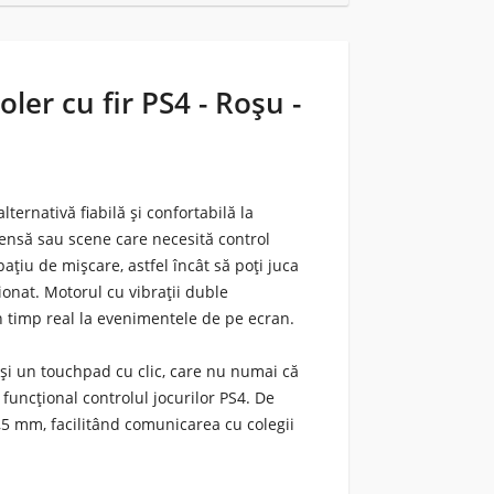
ler cu fir PS4 - Roșu -
lternativă fiabilă și confortabilă la
ntensă sau scene care necesită control
pațiu de mișcare, astfel încât să poți juca
ționat. Motorul cu vibrații duble
n timp real la evenimentele de pe ecran.
și un touchpad cu clic, care nu numai că
 funcțional controlul jocurilor PS4. De
,5 mm, facilitând comunicarea cu colegii