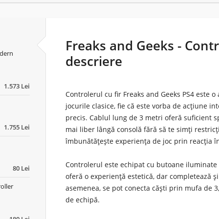
Freaks and Geeks - Contro
odern
descriere
1.573 Lei
Controlerul cu fir Freaks and Geeks PS4
este o a
jocurile clasice, fie că este vorba de acțiune i
precis. Cablul lung de 3 metri oferă suficient s
1.755 Lei
mai liber lângă consolă fără să te simți restric
îmbunătățește experiența de joc prin reacția î
Controlerul este echipat cu butoane iluminate 
80 Lei
oferă o experiență estetică, dar completează și
oller
asemenea, se pot conecta căști prin mufa de 3
de echipă.