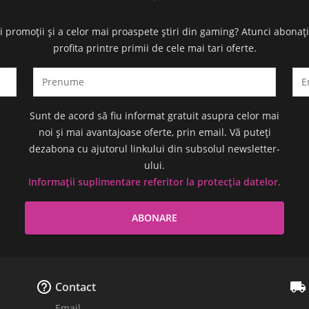
oi promoții și a celor mai proaspete știri din gaming? Atunci abonaț
profita printre primii de cele mai tari oferte.
Sunt de acord să fiu informat gratuit asupra celor mai
noi și mai avantajoase oferte, prin email. Vă puteți
dezabona cu ajutorul linkului din subsolul newsletter-
ului.
Informații suplimentare referitor la protecția datelor.


Contact
Email