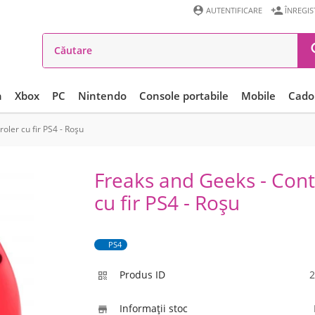


AUTENTIFICARE
ÎNREGI
n
Xbox
PC
Nintendo
Console portabile
Mobile
Cadou
oler cu fir PS4 - Roșu
Freaks and Geeks - Cont
cu fir PS4 - Roșu
PS4
Produs ID
2

Informaţii stoc
