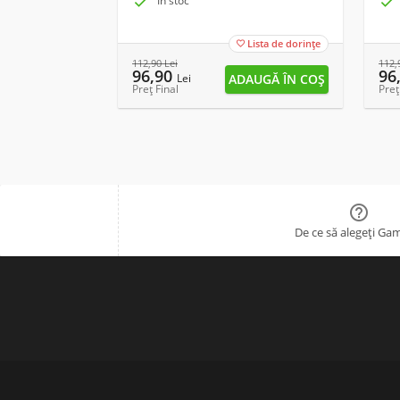

În stoc

Lista de dorințe

112,90
Lei
112,
96,90
96
Lei
Preț Final
Preț

De ce să alegeți Ga