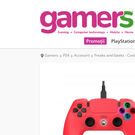
Promoții
PlayStatio
Gamers
PS4
Accesorii
Freaks and Geeks - Contr



