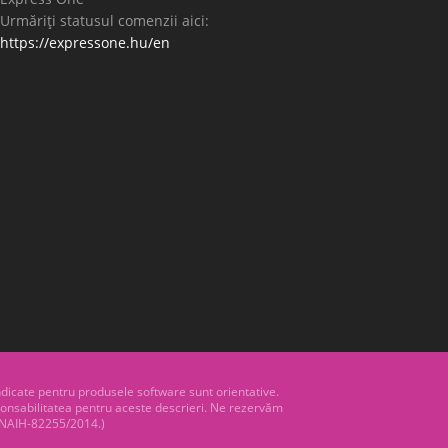
Urmăriți statusul comenzii aici:
https://expressone.hu/en
indicate pentru produsele software sunt orientative.
esponsabilitatea pentru aceste descrieri. Ne rezervăm
. (NAIH-82255/2014.)