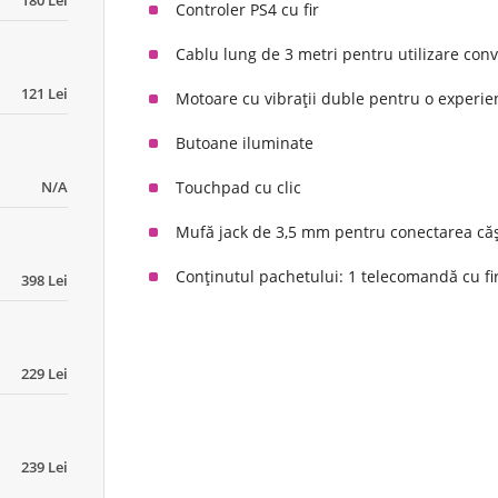
180 Lei
Controler PS4 cu fir
Cablu lung de 3 metri pentru utilizare con
121 Lei
Motoare cu vibrații duble pentru o experien
Butoane iluminate
N/A
Touchpad cu clic
Mufă jack de 3,5 mm pentru conectarea căș
Conținutul pachetului: 1 telecomandă cu fir
398 Lei
229 Lei
239 Lei