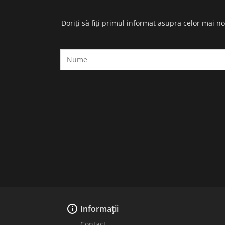
Doriți să fiți primul informat asupra celor mai n

Informații
Contact