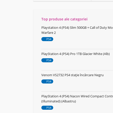
Top produse ale categoriei
Playstation 4 (PS4) Slim 500GB + Call of Duty M
Warfare 2
PS4
PlayStation 4 (PS4) Pro 1TB Glacier White (Alb)
PS4
Venom VS2732 PS4 stație încărcare Negru
PS4
PlayStation 4 (PS4) Nacon Wired Compact Contr
(Illuminated) (Albastru)
PS4