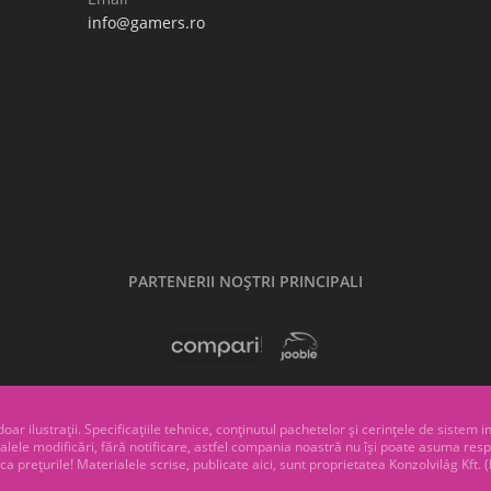
info@gamers.ro
PARTENERII NOŞTRI PRINCIPALI
ar ilustrații. Specificațiile tehnice, conținutul pachetelor și cerințele de sistem 
ntualele modificări, fără notificare, astfel compania noastră nu își poate asuma r
ca prețurile! Materialele scrise, publicate aici, sunt proprietatea Konzolvilág Kft