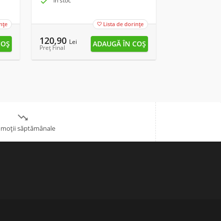

În stoc

În stoc
nțe
Lista de dorințe

120,90
13,90
Lei
Lei
Preț Final
Preț Final

moții săptămânale