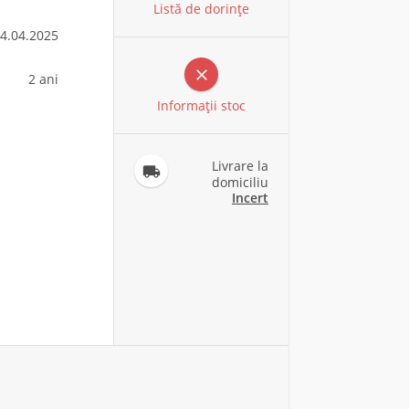
Listă de dorințe
4.04.2025

2 ani
Informaţii stoc
Livrare la

domiciliu
Incert