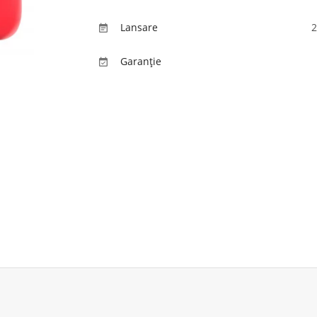
Lansare
2

Garanție
