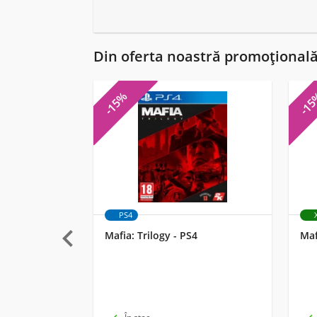
Din oferta noastră promoțional
-15%
-1
PS4

Mafia: Trilogy - PS4
Maf