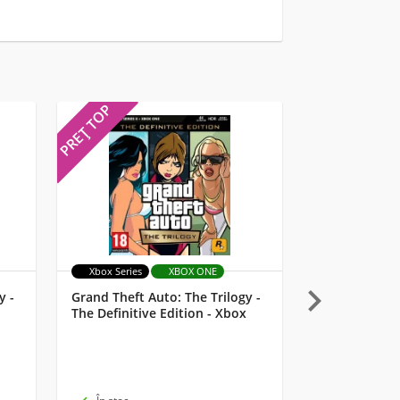
PREȚ TOP
PREȚ TOP
Xbox Series
XBOX ONE
MULTI

y -
Grand Theft Auto: The Trilogy -
Starlink: Batt
The Definitive Edition - Xbox
Lemay Pilot 