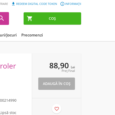


STRARE
REDEEM DIGITAL CODE TOKEN
INFORMAȚII


COȘ
ri/Jocuri
Precomenzi
88,90
roler
Lei
Preț Final
00214990

Lipsă stoc