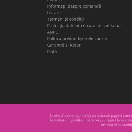
Informații despre comandă
Livrare
Termeni și condiții
Protecția datelor cu caracter personal
ANPC
Politica privind fișierele cookie
Garantie si Retur
Plată
Unele dintre imaginile de pe această pagină sunt do
Dezvoltatorii și editorii își rezervă dreptul la eve
dreptul de a modifi