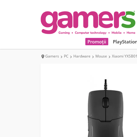
Promoții
PlayStatio
Gamers
PC
Hardware
Mouse
Xiaomi YXSB0




