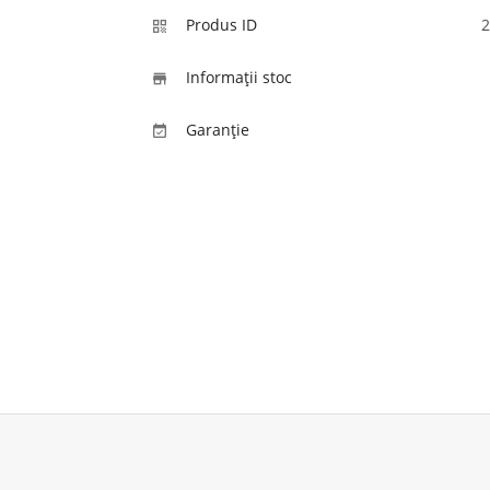
Produs ID
2

Informaţii stoc

Garanție
