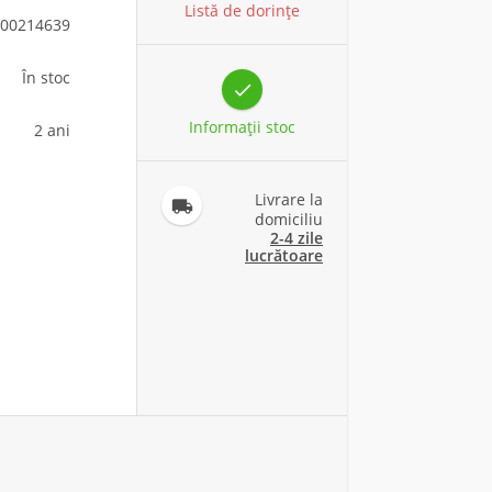
Listă de dorințe
00214639
În stoc

Informaţii stoc
2 ani
Livrare la

domiciliu
2-4 zile
lucrătoare