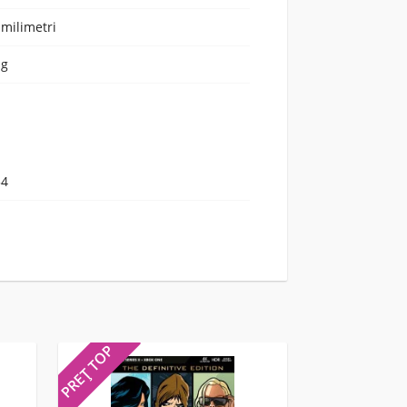
 milimetri
 g
54
PREȚ TOP
PREȚ TOP