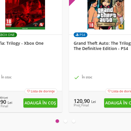
XBOX ONE
PS4
ia: Trilogy - Xbox One
Grand Theft Auto: The Trilog
The Definitive Edition - PS4
În stoc

În stoc
Lista de dorințe
Lista de dori


90
Lei
120,90
,90
Lei
Lei
Preț Final
 Final