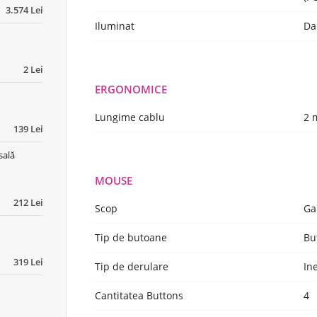
3.574 Lei
Iluminat
Da
2 Lei
ERGONOMICE
Lungime cablu
2 
139 Lei
sală
MOUSE
212 Lei
Scop
Ga
Tip de butoane
Bu
319 Lei
Tip de derulare
In
Cantitatea Buttons
4