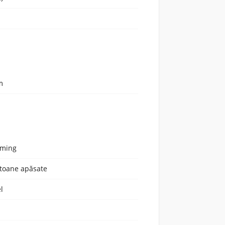
m
ming
toane apăsate
el