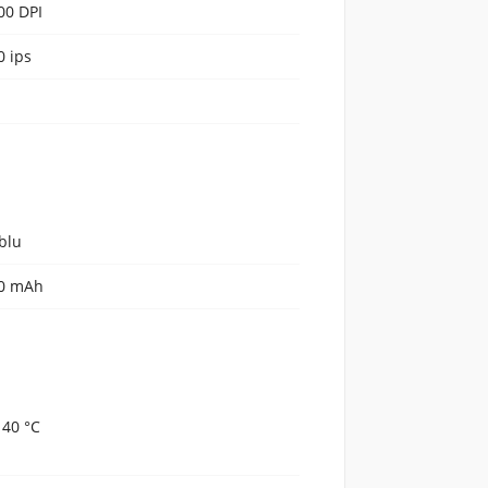
00 DPI
0 ips
blu
0 mAh
- 40 °C