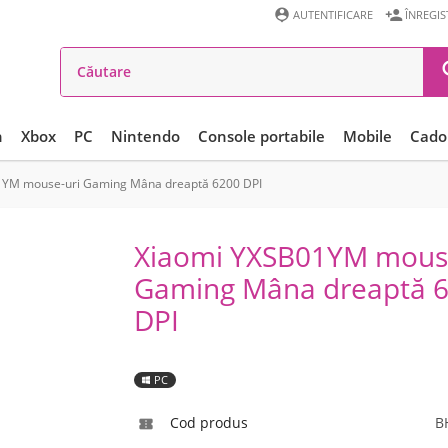


AUTENTIFICARE
ÎNREGI
n
Xbox
PC
Nintendo
Console portabile
Mobile
Cadou
1YM mouse-uri Gaming Mâna dreaptă 6200 DPI
Xiaomi YXSB01YM mous
Gaming Mâna dreaptă 
DPI
PC
Cod produs
B
