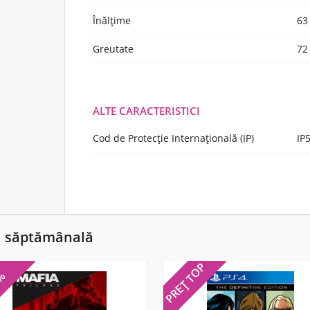
Înălţime
63
Greutate
72
ALTE CARACTERISTICI
Cod de Protecție Internațională (IP)
IP
ă săptămânală
PREȚ TOP
5%