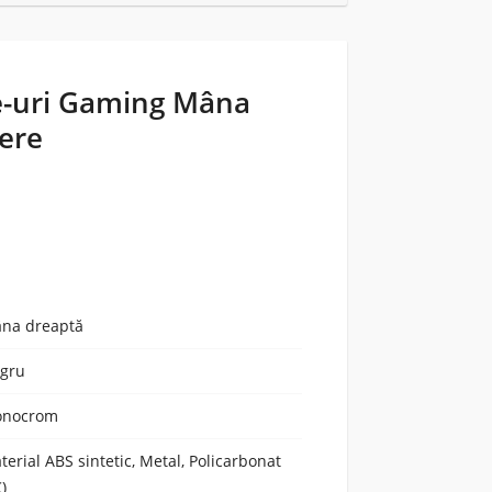
-uri Gaming Mâna
iere
na dreaptă
gru
nocrom
terial ABS sintetic, Metal, Policarbonat
C)