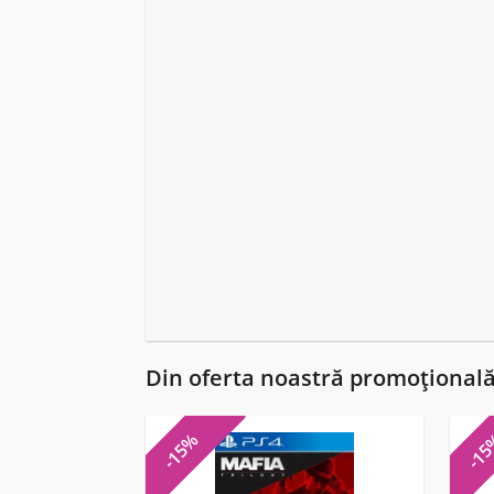
Din oferta noastră promoțional
-15%
-1