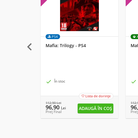
PS4

Mafia: Trilogy - PS4
Maf

În stoc

Lista de dorințe

112,90
Lei
112,
96,90
96
Lei
Preț Final
Preț