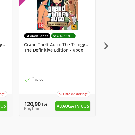
Xbox Series
XBOX ONE
MULTI

y -
Grand Theft Auto: The Trilogy -
Starlink: Batt
The Definitive Edition - Xbox
Lemay Pilot 

În stoc

În stoc
nțe
Lista de dorințe

120,90
13,90
Lei
Lei
Preț Final
Preț Final