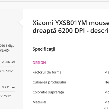
Xiaomi YXSB01YM mouse
dreaptă 6200 DPI - descr
060 8 Giga
Specificații
0NA00)
2.066 Lei
DESIGN
 5070 12
Factorul de formă
Mâ
Culoarea produsului
Ne
3.711 Lei
Colorație suprafață
Mo
5070 12
Material
Ma
(P