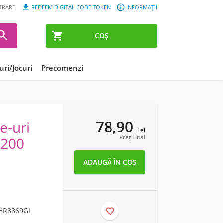


STRARE
REDEEM DIGITAL CODE TOKEN
INFORMAȚII


COȘ
ri/Jocuri
Precomenzi
78,90
e-uri
Lei
Preț Final
6200
HR8869GL
