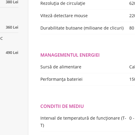
380 Lei
Rezoluţia de circulaţie
62
Viteză detectare mouse
22
360 Lei
Durabilitate butoane (milioane de clicuri)
80
PC
490 Lei
MANAGEMENTUL ENERGIEI
Sursă de alimentare
Ca
Performanţa bateriei
15
CONDITII DE MEDIU
Interval de temperatură de funcţionare (T-
0 
T)