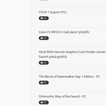
CPUP-1 Suport CPU
PC
Casio FX-991CE X Calculator științific
PC
ASUS ROG Herculx Graphics Card Holder Univer
Suport placă grafică
PC
The Blood of Dawnwalker Day 1 Edition - PC
PC
Onimusha: Way of the Sword - PC
PC