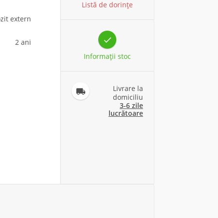
Listă de dorințe
zit extern

2 ani
Informaţii stoc
Livrare la

domiciliu
3-6 zile
lucrătoare