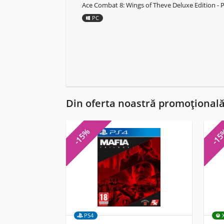
Ace Combat 8: Wings of Theve Deluxe Edition - 
PC
Din oferta noastră promoțional
-15%
-1
PS4