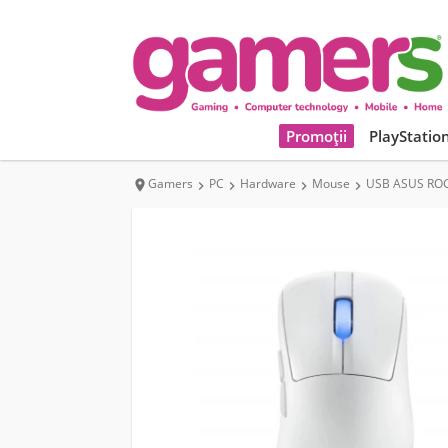
Promoții
PlayStatio
Gamers
PC
Hardware
Mouse
USB ASUS ROG 




