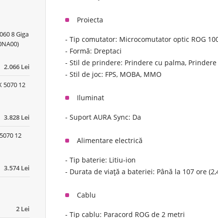
Proiecta
060 8 Giga
- Tip comutator: Microcomutator optic ROG 1
0NA00)
- Formă: Dreptaci
- Stil de prindere: Prindere cu palma, Prindere
2.066 Lei
- Stil de joc: FPS, MOBA, MMO
 5070 12
Iluminat
- Suport AURA Sync: Da
3.828 Lei
5070 12
Alimentare electrică
- Tip baterie: Litiu-ion
3.574 Lei
- Durata de viață a bateriei: Până la 107 ore (2
Cablu
2 Lei
- Tip cablu: Paracord ROG de 2 metri