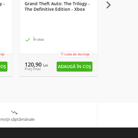

y -
Grand Theft Auto: The Trilogy -
Starlink: Batt
The Definitive Edition - Xbox
Lemay Pilot 

În stoc

În stoc
nțe
Lista de dorințe

120,90
13,90
Lei
Lei
Preț Final
Preț Final

moții săptămânale