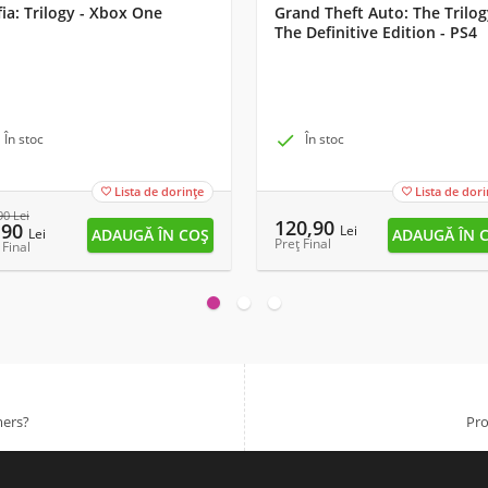
ia: Trilogy - Xbox One
Grand Theft Auto: The Trilog
The Definitive Edition - PS4
În stoc

În stoc
Lista de dorințe
Lista de dori


90
Lei
120,90
,90
Lei
Lei
Preț Final
 Final
mers?
Pro