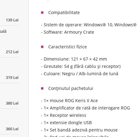
Compatibilitate
139 Lei
- Sistem de operare: Windows® 10, Windows®
sală
- Software: Armoury Crate
Caracteristici fizice
212 Lei
- Dimensiune: 121 × 67 × 42 mm
- Greutate: 54 g (fără cablu și receptor)
- Culoare: Negru / Alb-lumină de lună
319 Lei
Conținutul pachetului
- 1× mouse ROG Keris II Ace
380 Lei
- 1× Amplificator de rată de interogare ROG
- 1× Receptor wireless
- 1× extensie dongle USB
360 Lei
- 1× Set bandă adezivă pentru mouse