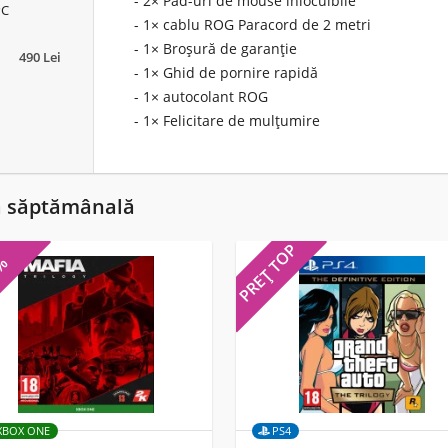
- 2× Pad-uri de mouse înlocuibile
PC
- 1× cablu ROG Paracord de 2 metri
- 1× Broșură de garanție
490 Lei
- 1× Ghid de pornire rapidă
- 1× autocolant ROG
- 1× Felicitare de mulțumire
ă săptămânală
PREȚ TOP
5%
XBOX ONE
PS4