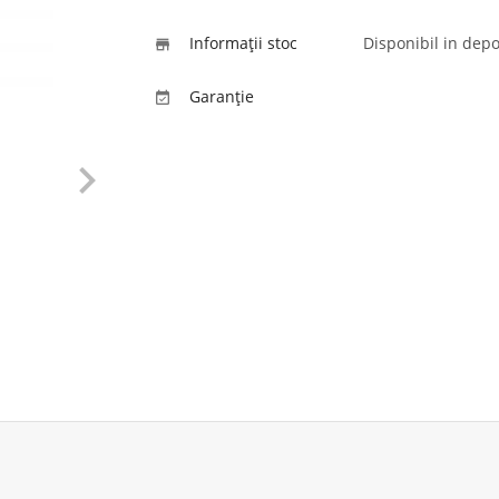
Informaţii stoc
Disponibil in depo

Garanție

