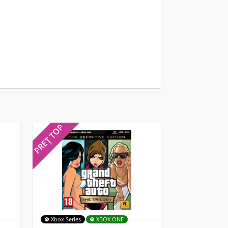
PREȚ TOP
PREȚ TOP
Xbox Series
XBOX ONE
MULTI