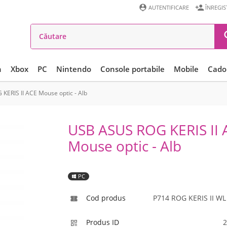


AUTENTIFICARE
ÎNREGI
n
Xbox
PC
Nintendo
Console portabile
Mobile
Cadou
KERIS II ACE Mouse optic - Alb
USB ASUS ROG KERIS II 
Mouse optic - Alb
PC
Cod produs
P714 ROG KERIS II W

Produs ID
2
