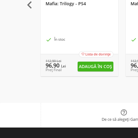

Mafia: Trilogy - PS4
Maf

În stoc

Lista de dorințe

112,90
Lei
112,
96,90
96
Lei
Preț Final
Preț

De ce să alegeți Ga