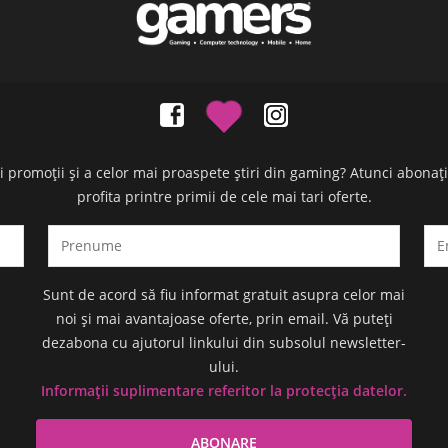
oi promoții și a celor mai proaspete știri din gaming? Atunci abonaț
profita printre primii de cele mai tari oferte.
Sunt de acord să fiu informat gratuit asupra celor mai
noi și mai avantajoase oferte, prin email. Vă puteți
dezabona cu ajutorul linkului din subsolul newsletter-
ului.
Informații suplimentare referitor la protecția datelor.