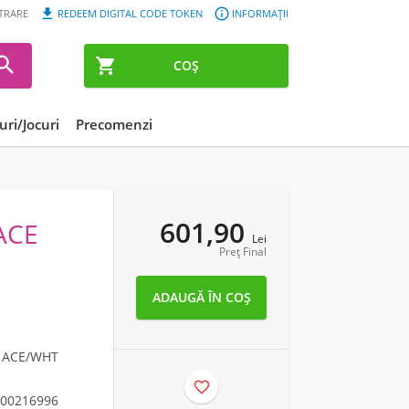


STRARE
REDEEM DIGITAL CODE TOKEN
INFORMAȚII


COȘ
ri/Jocuri
Precomenzi
601,90
ACE
Lei
Preț Final
L ACE/WHT

00216996