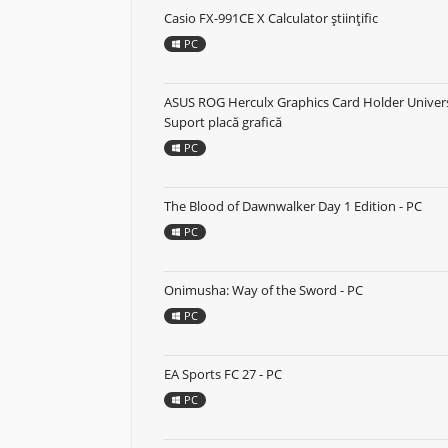
Casio FX-991CE X Calculator științific
PC
ASUS ROG Herculx Graphics Card Holder Univer
Suport placă grafică
PC
The Blood of Dawnwalker Day 1 Edition - PC
PC
Onimusha: Way of the Sword - PC
PC
EA Sports FC 27 - PC
PC