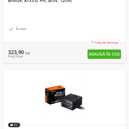
Bronze, ATX3.0, PFC activ, 12cm)

În stoc
Lista de dorințe

323,90
Lei
Preț Final
PC