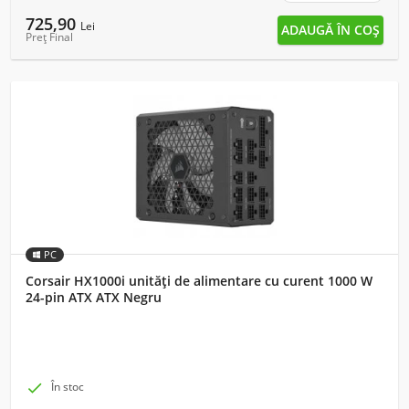
725,90
Lei
Preț Final
PC
Corsair HX1000i unități de alimentare cu curent 1000 W
24-pin ATX ATX Negru

În stoc