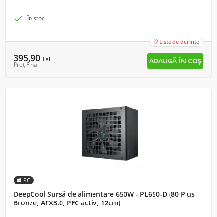

În stoc
Lista de dorințe

395,90
Lei
Preț Final
PC
DeepCool Sursă de alimentare 650W - PL650-D (80 Plus
Bronze, ATX3.0, PFC activ, 12cm)