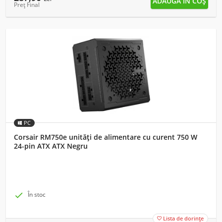
Preț Final
PC
Corsair RM750e unități de alimentare cu curent 750 W
24-pin ATX ATX Negru

În stoc
Lista de dorințe
