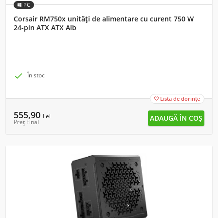
PC
Corsair RM750x unități de alimentare cu curent 750 W
24-pin ATX ATX Alb

În stoc
Lista de dorințe

555,90
Lei
Preț Final