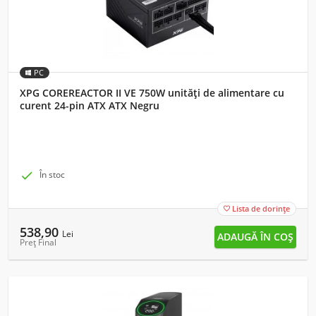
PC
XPG COREREACTOR II VE 750W unități de alimentare cu
curent 24-pin ATX ATX Negru

În stoc
Lista de dorințe

538,90
Lei
Preț Final