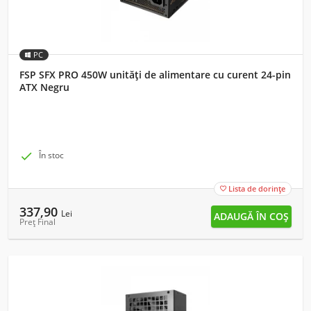
PC
FSP SFX PRO 450W unități de alimentare cu curent 24-pin
ATX Negru

În stoc
Lista de dorințe

337,90
Lei
Preț Final