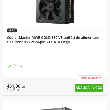
PC
Cooler Master MWE GOLD 850 V3 unități de alimentare
cu curent 850 W 24-pin ATX ATX Negru

În stoc
Lista de dorințe

461,90
Lei
Preț Final