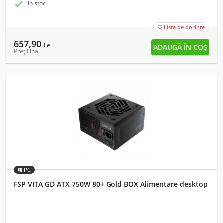

În stoc
Lista de dorințe

657,90
Lei
Preț Final
PC
FSP VITA GD ATX 750W 80+ Gold BOX Alimentare desktop