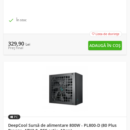

În stoc
Lista de dorințe

329,90
Lei
Preț Final
PC
DeepCool Sursă de alimentare 800W - PL800-D (80 Plus