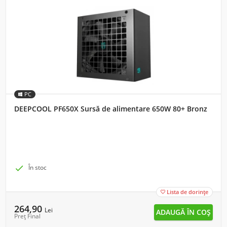
PC
DEEPCOOL PF650X Sursă de alimentare 650W 80+ Bronz

În stoc
Lista de dorințe

264,90
Lei
Preț Final