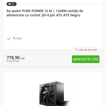
PC
be quiet! PURE POWER 12 M | 1200W unități de
alimentare cu curent 20+4 pin ATX ATX Negru

În stoc
Lista de dorințe

778,90
Lei
Preț Final