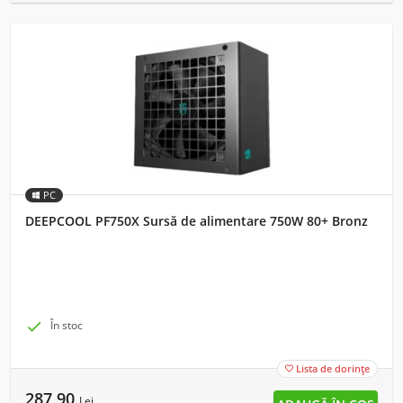
PC
DEEPCOOL PF750X Sursă de alimentare 750W 80+ Bronz

În stoc
Lista de dorințe

287,90
Lei