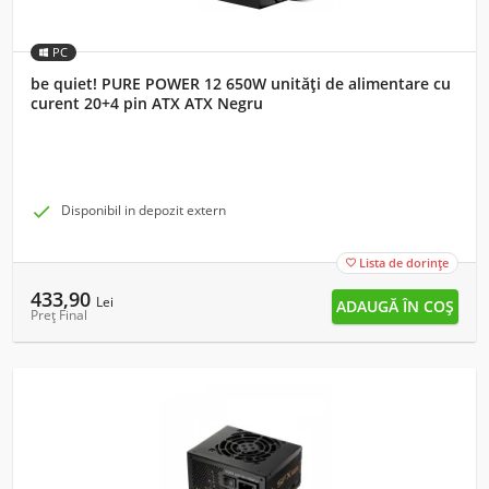
PC
be quiet! PURE POWER 12 650W unități de alimentare cu
curent 20+4 pin ATX ATX Negru

Disponibil in depozit extern
Lista de dorințe

433,90
Lei
Preț Final