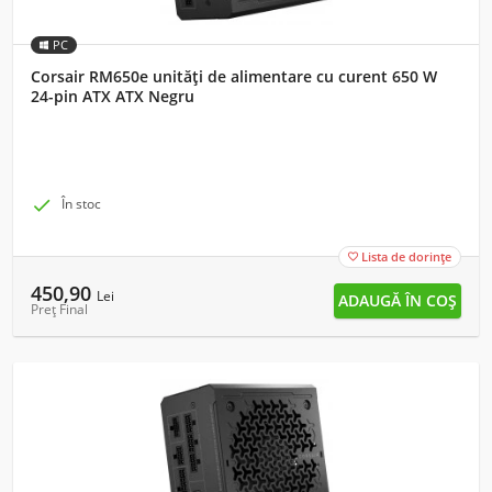
PC
Corsair RM650e unități de alimentare cu curent 650 W
24-pin ATX ATX Negru

În stoc
Lista de dorințe

450,90
Lei
Preț Final