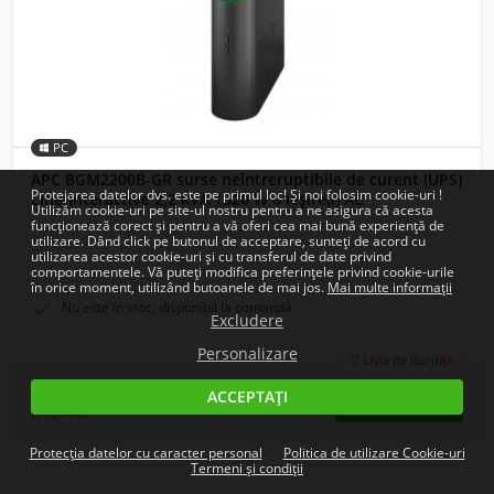
PC
APC BGM2200B-GR surse neîntreruptibile de curent (UPS)
Protejarea datelor dvs. este pe primul loc! Și noi folosim cookie-uri !
Line-Interactive 2,2 kVA 1320 W 6 ieșire(i) AC
Utilizăm cookie-uri pe site-ul nostru pentru a ne asigura că acesta
funcționează corect și pentru a vă oferi cea mai bună experiență de
utilizare. Dând click pe butonul de acceptare, sunteți de acord cu
utilizarea acestor cookie-uri și cu transferul de date privind
comportamentele. Vă puteți modifica preferințele privind cookie-urile
în orice moment, utilizând butoanele de mai jos.
Mai multe informații

Nu este în stoc, disponibil la comandă
Excludere
Personalizare
Lista de dorințe

2 238,90
ACCEPTAȚI
Lei
Preț Final
Protecția datelor cu caracter personal
Politica de utilizare Cookie-uri
Termeni și condiții