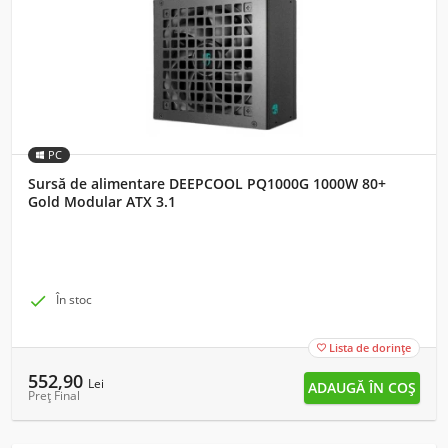
PC
Sursă de alimentare DEEPCOOL PQ1000G 1000W 80+
Gold Modular ATX 3.1

În stoc
Lista de dorințe

552,90
Lei
Preț Final