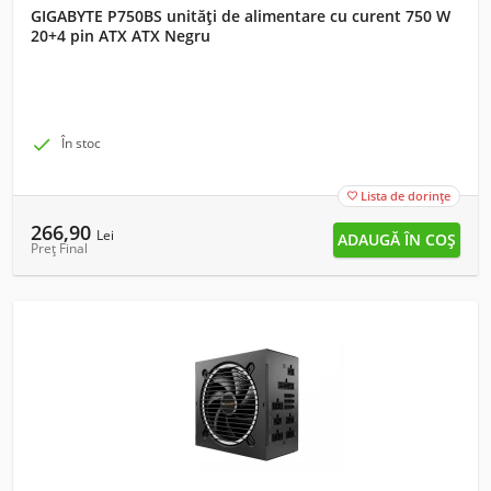
GIGABYTE P750BS unități de alimentare cu curent 750 W
20+4 pin ATX ATX Negru

În stoc
Lista de dorințe

266,90
Lei
Preț Final