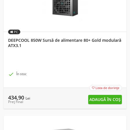
PC
DEEPCOOL 850W Sursă de alimentare 80+ Gold modulară
ATX3.1

În stoc
Lista de dorințe

434,90
Lei
Preț Final