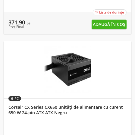
Lista de dorințe

371,90
Lei
Preț Final
PC
Corsair CX Series CX650 unități de alimentare cu curent
650 W 24-pin ATX ATX Negru