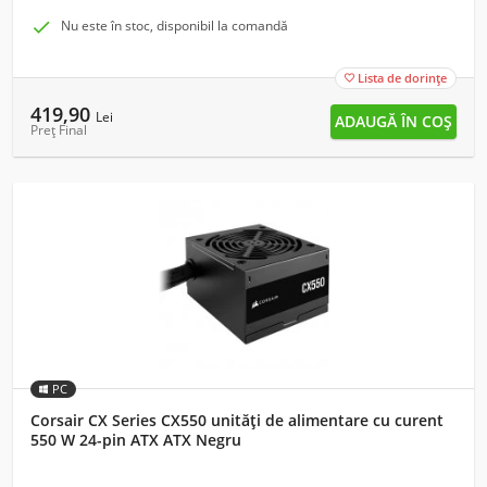

Nu este în stoc, disponibil la comandă
Lista de dorințe

419,90
Lei
Preț Final
PC
Corsair CX Series CX550 unități de alimentare cu curent
550 W 24-pin ATX ATX Negru