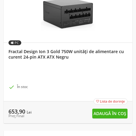
PC
Fractal Design Ion 3 Gold 750W unități de alimentare cu
curent 24-pin ATX ATX Negru

În stoc
Lista de dorințe

653,90
Lei
Preț Final