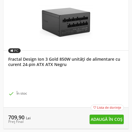
PC
Fractal Design Ion 3 Gold 850W unități de alimentare cu
curent 24-pin ATX ATX Negru

În stoc
Lista de dorințe

709,90
Lei
Preț Final