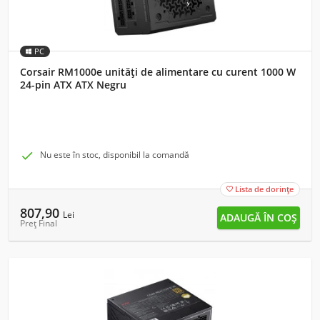
PC
Corsair RM1000e unități de alimentare cu curent 1000 W
24-pin ATX ATX Negru

Nu este în stoc, disponibil la comandă
Lista de dorințe

807,90
Lei
Preț Final