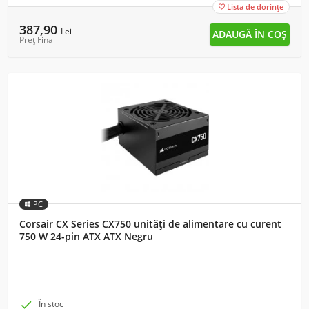
Lista de dorințe

387,90
Lei
Preț Final
PC
Corsair CX Series CX750 unități de alimentare cu curent
750 W 24-pin ATX ATX Negru

În stoc