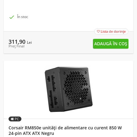

În stoc
Lista de dorințe

311,90
Lei
Preț Final
PC
Corsair RM850e unități de alimentare cu curent 850 W
24-pin ATX ATX Negru