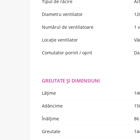
Tipul de răcire
Ac
Diametru ventilator
12
Numărul de ventilatoare
1 
Locație ventilator
Vâ
Comutator pornit / oprit
Da
GREUTATE ŞI DIMENSIUNI
Lățime
14
Adâncime
15
Înălţime
86
Greutate
14