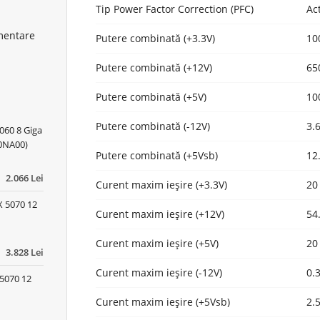
Tip Power Factor Correction (PFC)
Ac
mentare
Putere combinată (+3.3V)
10
Putere combinată (+12V)
65
Putere combinată (+5V)
10
Putere combinată (-12V)
3.
060 8 Giga
0NA00)
Putere combinată (+5Vsb)
12
2.066 Lei
Curent maxim ieșire (+3.3V)
20
 5070 12
Curent maxim ieșire (+12V)
54
Curent maxim ieșire (+5V)
20
3.828 Lei
Curent maxim ieșire (-12V)
0.
5070 12
Curent maxim ieșire (+5Vsb)
2.