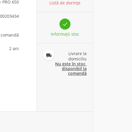
+ PRO 650
Listă de dorințe
00203434

Informaţii stoc
la comandă
2 ani
Livrare la

domiciliu
Nu este în stoc,
disponibil la
comandă