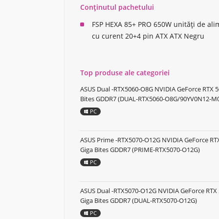
Conținutul pachetului
FSP HEXA 85+ PRO 650W unități de ali
cu curent 20+4 pin ATX ATX Negru
Top produse ale categoriei
ASUS Dual -RTX5060-O8G NVIDIA GeForce RTX 5
Bites GDDR7 (DUAL-RTX5060-O8G/90YV0N12-M
PC
ASUS Prime -RTX5070-O12G NVIDIA GeForce RTX
Giga Bites GDDR7 (PRIME-RTX5070-O12G)
PC
ASUS Dual -RTX5070-O12G NVIDIA GeForce RTX 
Giga Bites GDDR7 (DUAL-RTX5070-O12G)
PC