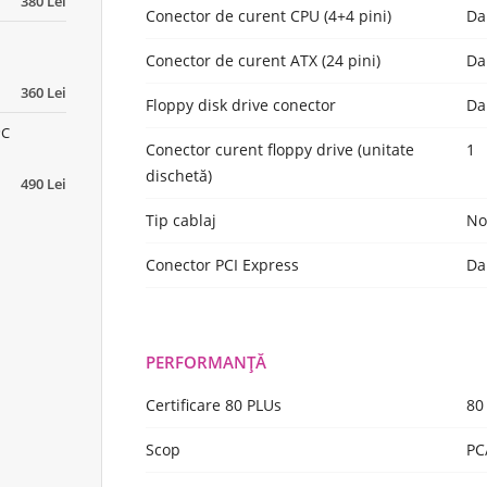
380 Lei
Conector de curent CPU (4+4 pini)
Da
Conector de curent ATX (24 pini)
Da
360 Lei
Floppy disk drive conector
Da
PC
Conector curent floppy drive (unitate
1
dischetă)
490 Lei
Tip cablaj
No
Conector PCI Express
Da
PERFORMANȚĂ
Certificare 80 PLUs
80
Scop
PC