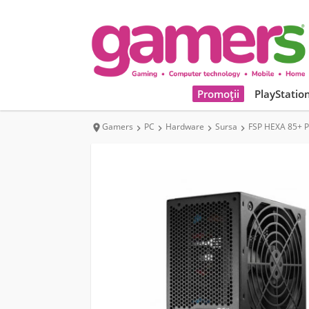
Promoții
PlayStatio
Gamers
PC
Hardware
Sursa
FSP HEXA 85+ P




