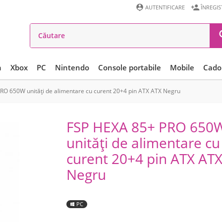


AUTENTIFICARE
ÎNREGI
n
Xbox
PC
Nintendo
Console portabile
Mobile
Cadou
RO 650W unități de alimentare cu curent 20+4 pin ATX ATX Negru
FSP HEXA 85+ PRO 650
unități de alimentare cu
curent 20+4 pin ATX AT
Negru
PC