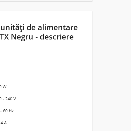
nități de alimentare
TX Negru - descriere
0 W
0 - 240 V
 - 60 Hz
 4 A