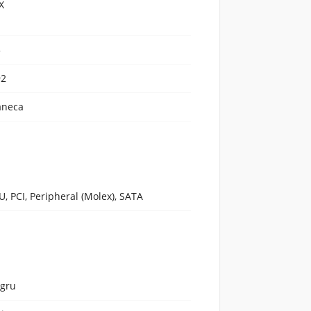
X
5
92
neca
U, PCI, Peripheral (Molex), SATA
gru