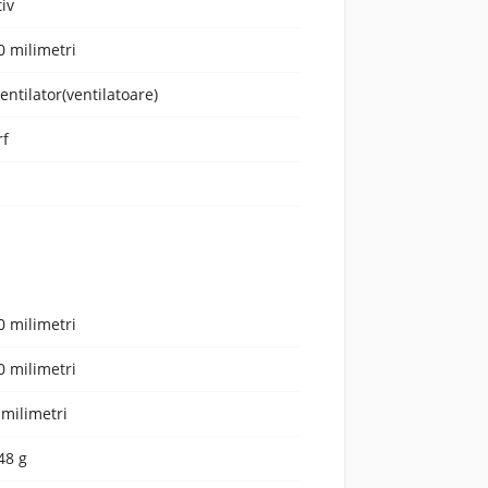
tiv
0 milimetri
ventilator(ventilatoare)
rf
0 milimetri
0 milimetri
 milimetri
48 g