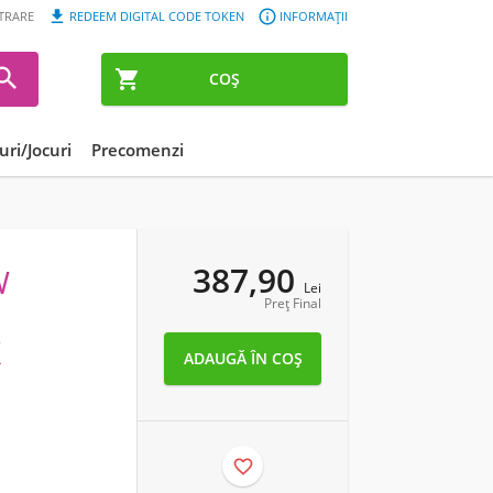


STRARE
REDEEM DIGITAL CODE TOKEN
INFORMAȚII


COȘ
ri/Jocuri
Precomenzi
387,90
W
Lei
Preț Final
X
