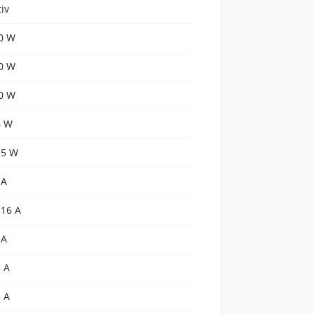
tiv
0 W
0 W
0 W
6 W
.5 W
 A
.16 A
 A
3 A
5 A