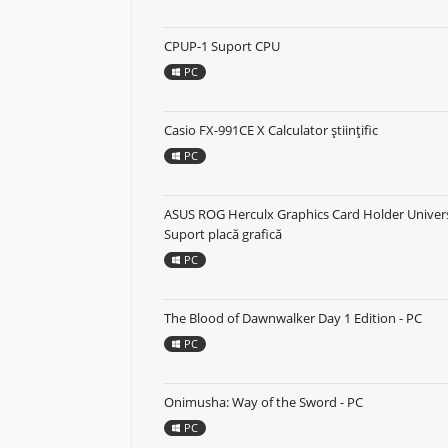
CPUP-1 Suport CPU
PC
Casio FX-991CE X Calculator științific
PC
ASUS ROG Herculx Graphics Card Holder Univer
Suport placă grafică
PC
The Blood of Dawnwalker Day 1 Edition - PC
PC
Onimusha: Way of the Sword - PC
PC