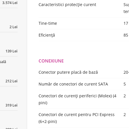
3.574 Lei
Caracteristici protecție curent
Su
te
Tine-time
17
2 Lei
Eficiență
85
139 Lei
CONEXIUNE
sală
Conector putere placă de bază
20
212 Lei
Număr de conectori de curent SATA
5
Conectori de curenți periferici (Molex) (4
2
pini)
319 Lei
Conectori de curent pentru PCI Express
2
(6+2-pini)