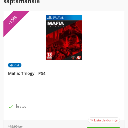
săptămânală
-15%
PS4
Mafia: Trilogy - PS4

În stoc
Lista de dorințe

112,90
Lei