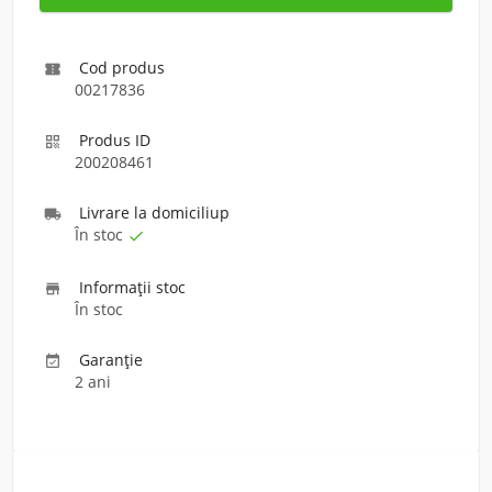
Cod produs

00217836
Produs ID

200208461
Livrare la domiciliu
p

În stoc

Informaţii stoc

În stoc
Garanție

2 ani