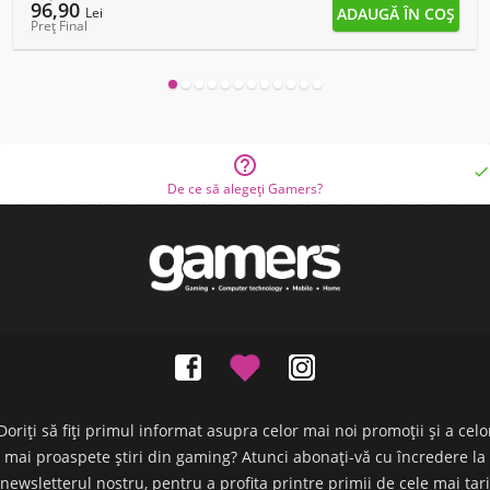
96,90
Lei
Preț Final


De ce să alegeți Gamers?
Doriți să fiți primul informat asupra celor mai noi promoții și a celo
mai proaspete știri din gaming? Atunci abonați-vă cu încredere la
newsletterul nostru, pentru a profita printre primii de cele mai tari