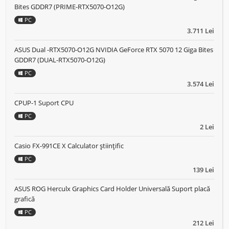
Bites GDDR7 (PRIME-RTX5070-O12G)
PC
3.711 Lei
ASUS Dual -RTX5070-O12G NVIDIA GeForce RTX 5070 12 Giga Bites
GDDR7 (DUAL-RTX5070-O12G)
PC
3.574 Lei
CPUP-1 Suport CPU
PC
2 Lei
Casio FX-991CE X Calculator științific
PC
139 Lei
ASUS ROG Herculx Graphics Card Holder Universală Suport placă
grafică
PC
212 Lei