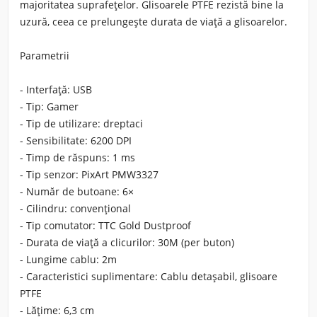
majoritatea suprafețelor. Glisoarele PTFE rezistă bine la
uzură, ceea ce prelungește durata de viață a glisoarelor.
Parametrii
- Interfață: USB
- Tip: Gamer
- Tip de utilizare: dreptaci
- Sensibilitate: 6200 DPI
- Timp de răspuns: 1 ms
- Tip senzor: PixArt PMW3327
- Număr de butoane: 6×
- Cilindru: convențional
- Tip comutator: TTC Gold Dustproof
- Durata de viață a clicurilor: 30M (per buton)
- Lungime cablu: 2m
- Caracteristici suplimentare: Cablu detașabil, glisoare
PTFE
- Lățime: 6,3 cm