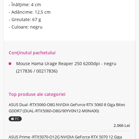
- Înălțime: 4 cm
- Adâncime: 12,5 cm
- Greutate: 67 g
- Culoare: negru
Conținutul pachetului
Mouse Hama Urage Reaper 250 6200dpi - negru
(217836 / 00217836)
Top produse ale categoriei
ASUS Dual -RTX5060-O8G NVIDIA GeForce RTX 5060 8 Giga Bites
GDDR7 (DUAL-RTX5060-O8G/90YV0N12-M0NA00)
PC
2.066 Lei
ASUS Prime -RTX5070-O12G NVIDIA GeForce RTX 5070 12 Giga