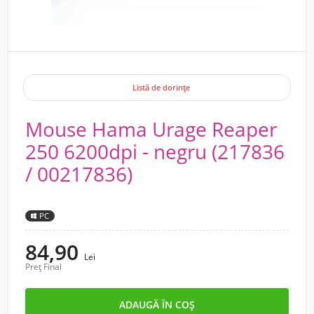
Listă de dorințe
Mouse Hama Urage Reaper
250 6200dpi - negru (217836
/ 00217836)
PC
84,90
Lei
Preț Final