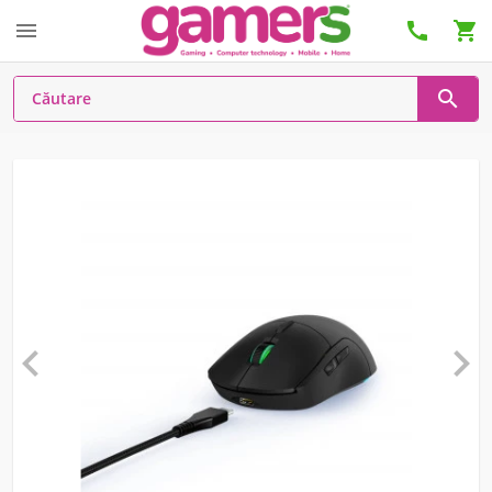





