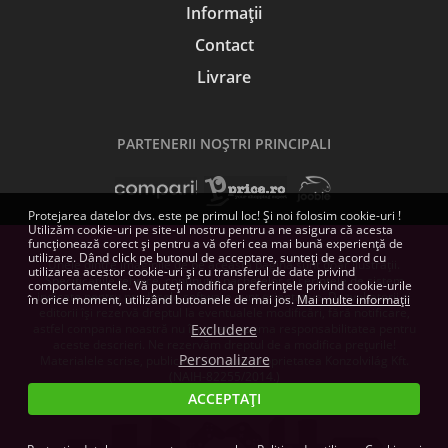
Informații
Contact
Livrare
PARTENERII NOŞTRI PRINCIPALI
Protejarea datelor dvs. este pe primul loc! Și noi folosim cookie-uri !
Utilizăm cookie-uri pe site-ul nostru pentru a ne asigura că acesta
funcționează corect și pentru a vă oferi cea mai bună experiență de
utilizare. Dând click pe butonul de acceptare, sunteți de acord cu
Unele dintre imaginile de pe această pagină sunt doar ilustrații.
utilizarea acestor cookie-uri și cu transferul de date privind
Specificațiile tehnice, conținutul pachetelor și cerințele de sistem
comportamentele. Vă puteți modifica preferințele privind cookie-urile
indicate pentru produsele software sunt orientative. Dezvoltatorii și
în orice moment, utilizând butoanele de mai jos.
Mai multe informații
editorii își rezervă dreptul la eventualele modificări, fără notificare,
astfel compania noastră nu își poate asuma responsabilitatea pentru
Excludere
aceste descrieri. Ne rezervăm dreptul de a modifica prețurile!
Personalizare
Materialele scrise, publicate aici, sunt proprietatea Konzolvilág Kft.
(NAIH-82255/2014.)
ACCEPTAȚI