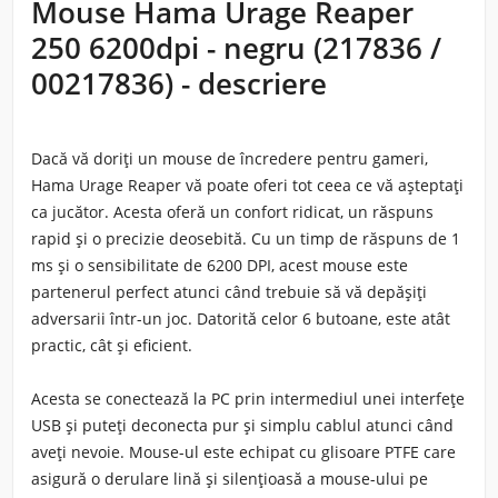
Mouse Hama Urage Reaper
250 6200dpi - negru (217836 /
00217836) - descriere
Dacă vă doriți un mouse de încredere pentru gameri,
Hama Urage Reaper vă poate oferi tot ceea ce vă așteptați
ca jucător. Acesta oferă un confort ridicat, un răspuns
rapid și o precizie deosebită. Cu un timp de răspuns de 1
ms și o sensibilitate de 6200 DPI, acest mouse este
partenerul perfect atunci când trebuie să vă depășiți
adversarii într-un joc. Datorită celor 6 butoane, este atât
practic, cât și eficient.
Acesta se conectează la PC prin intermediul unei interfețe
USB și puteți deconecta pur și simplu cablul atunci când
aveți nevoie. Mouse-ul este echipat cu glisoare PTFE care
asigură o derulare lină și silențioasă a mouse-ului pe