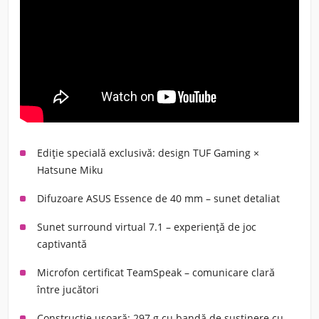
Ediție specială exclusivă:
design TUF Gaming ×
Hatsune Miku
Difuzoare ASUS Essence de 40 mm
– sunet detaliat
Sunet surround virtual 7.1
– experiență de joc
captivantă
Microfon certificat TeamSpeak
– comunicare clară
între jucători
Construcție ușoară:
297 g cu bandă de susținere cu