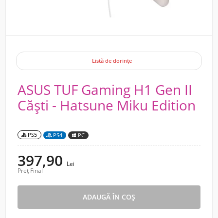
Listă de dorințe
ASUS TUF Gaming H1 Gen II
Căști - Hatsune Miku Edition
PS5
PS4
PC
397,90
Lei
Preț Final