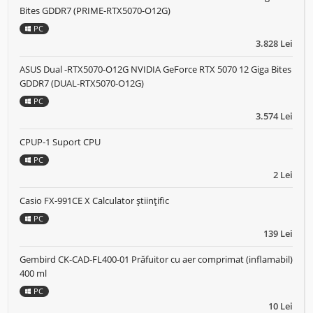
Bites GDDR7 (PRIME-RTX5070-O12G)
PC
3.828 Lei
ASUS Dual -RTX5070-O12G NVIDIA GeForce RTX 5070 12 Giga Bites
GDDR7 (DUAL-RTX5070-O12G)
PC
3.574 Lei
CPUP-1 Suport CPU
PC
2 Lei
Casio FX-991CE X Calculator științific
PC
139 Lei
Gembird CK-CAD-FL400-01 Prăfuitor cu aer comprimat (inflamabil)
400 ml
PC
10 Lei