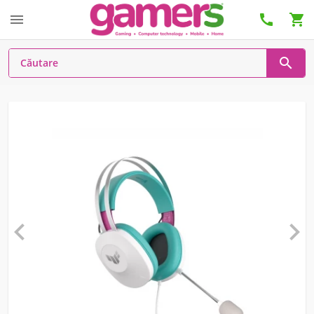





