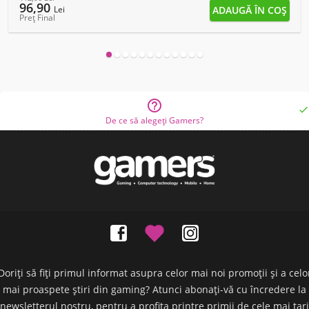
96,90
Lei
Preț Final


De ce să alegeți Gamers?
Doriți să fiți primul informat asupra celor mai noi promoții și a celo
mai proaspete știri din gaming? Atunci abonați-vă cu încredere la
newsletterul nostru, pentru a profita printre primii de cele mai tari