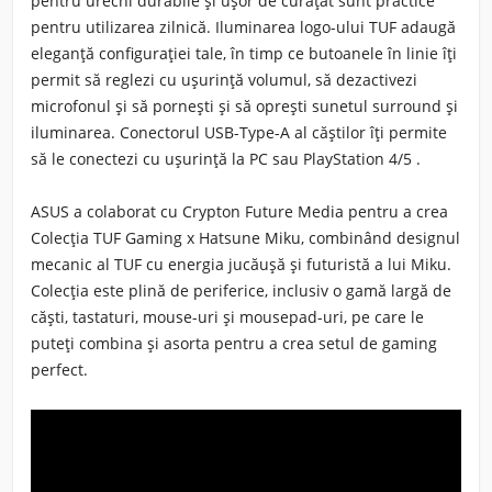
pentru urechi durabile și ușor de curățat sunt practice
pentru utilizarea zilnică.
Iluminarea logo-ului TUF
adaugă
eleganță configurației tale, în timp ce butoanele în linie îți
permit să reglezi cu ușurință volumul, să dezactivezi
microfonul și să pornești și să oprești sunetul surround și
iluminarea. Conectorul USB-Type-A al căștilor îți permite
să le conectezi cu ușurință
la PC sau PlayStation 4/5
.
ASUS a colaborat cu
Crypton Future Media
pentru a crea
Colecția TUF Gaming x Hatsune Miku, combinând designul
mecanic al TUF cu energia jucăușă și futuristă a lui Miku.
Colecția este plină de periferice, inclusiv o gamă largă de
căști, tastaturi, mouse-uri și mousepad-uri, pe care le
puteți combina și asorta pentru a crea setul de gaming
perfect.