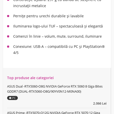
incrustații metalice
Pernițe pentru urechi durabile și lavabile
Iluminarea logo-ului TUF
– spectaculoasă și elegantă
Comenzi în linie
– volum, mute, surround, iluminare
Conexiune:
USB-A – compatibilă cu PC și PlayStation®
4/5
Top produse ale categoriei
ASUS Dual -RTX5060-O8G NVIDIA GeForce RTX 5060 8 Giga Bites
GDDR7 (DUAL-RTX5060-O8G/90YV0N12-M0NA00)
PC
2.066 Lei
ASUS Prime -RTX5070-O12G NVIDIA GeForce RTX 5070 12 Giga