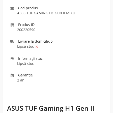
Cod produs

A303 TUF GAMING H1 GEN II MIKU
Produs ID

200220590
Livrare la domiciliu
p

Lipsă stoc

Informaţii stoc

Lipsă stoc
Garanție

2 ani
ASUS TUF Gaming H1 Gen II