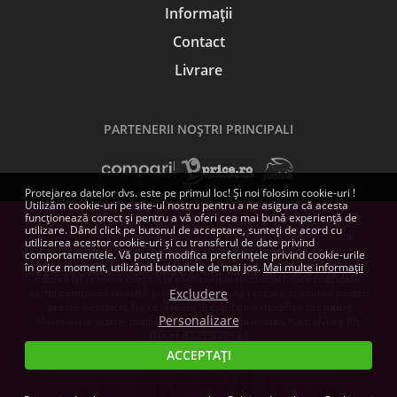
Informații
Contact
Livrare
PARTENERII NOŞTRI PRINCIPALI
Protejarea datelor dvs. este pe primul loc! Și noi folosim cookie-uri !
Utilizăm cookie-uri pe site-ul nostru pentru a ne asigura că acesta
funcționează corect și pentru a vă oferi cea mai bună experiență de
utilizare. Dând click pe butonul de acceptare, sunteți de acord cu
Unele dintre imaginile de pe această pagină sunt doar ilustrații.
utilizarea acestor cookie-uri și cu transferul de date privind
Specificațiile tehnice, conținutul pachetelor și cerințele de sistem
comportamentele. Vă puteți modifica preferințele privind cookie-urile
indicate pentru produsele software sunt orientative. Dezvoltatorii și
în orice moment, utilizând butoanele de mai jos.
Mai multe informații
editorii își rezervă dreptul la eventualele modificări, fără notificare,
astfel compania noastră nu își poate asuma responsabilitatea pentru
Excludere
aceste descrieri. Ne rezervăm dreptul de a modifica prețurile!
Personalizare
Materialele scrise, publicate aici, sunt proprietatea Konzolvilág Kft.
(NAIH-82255/2014.)
ACCEPTAȚI