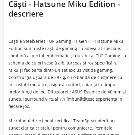
Căști - Hatsune Miku Edition -
descriere
Căștile
SteelSeries TUF Gaming H1 Gen II – Hatsune Miku
Edition
sunt niște căști de gaming cu adevărat speciale:
combină aspectul emblematic și durabil al TUF Gaming cu
schema de culori veselă alb, turcoaz și roz specifică lui
Miku și fac parte dintr-un set exclusivist de gaming.
Construcția ușoară de 297 g,
cu o bandă de susținere cu
incrustații metalice, asigură confort, chiar și în timpul
orelor lungi de joc.
Difuzoarele ASUS Essence de 40 mm
și
sunetul surround virtual 7.1 îmbunătățesc experiența în
fiecare joc.
Microfonul direcțional certificat TeamSpeak
oferă un
sunet clar ca cristalul pentru comunicare. Pernițele