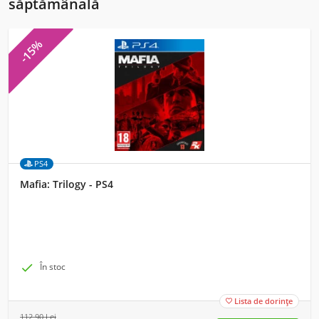
săptămânală
-15%
PS4
Mafia: Trilogy - PS4

În stoc
Lista de dorințe

112,90
Lei