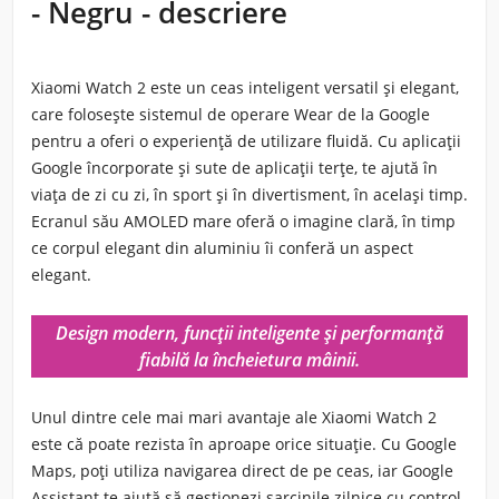
- Negru - descriere
Xiaomi Watch 2
este un ceas inteligent versatil și elegant,
care folosește sistemul de operare Wear de la Google
pentru a oferi o experiență de utilizare fluidă. Cu aplicații
Google încorporate și sute de aplicații terțe, te ajută în
viața de zi cu zi, în sport și în divertisment, în același timp.
Ecranul său AMOLED mare oferă o imagine clară, în timp
ce corpul elegant din aluminiu îi conferă un aspect
elegant.
Design modern, funcții inteligente și performanță
fiabilă la încheietura mâinii.
Unul dintre cele mai mari avantaje ale Xiaomi Watch 2
este că poate rezista în aproape orice situație. Cu Google
Maps, poți utiliza navigarea direct de pe ceas, iar Google
Assistant te ajută să gestionezi sarcinile zilnice cu control