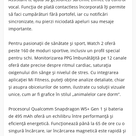
vocal. Funcția de plată contactless încorporată îți permite
să faci cumpărături fără portofel, iar cu notificări
sincronizate, nu pierzi niciodată apeluri sau mesaje
importante.
Pentru pasionații de sănătate și sport, Watch 2 oferă
peste 160 de moduri sportive, inclusiv un profil special
pentru schi. Monitorizarea PPG îmbunătățită pe 12 canale
oferă date precise despre ritmul cardiac, saturația
oxigenului din sânge și nivelul de stres. Cu integrarea
aplicației Mi Fitness, puteți obține analize detaliate, chiar
și asupra obiceiurilor de somn, ilustrate cu soluții vizuale
unice, cum ar fi grafice în stilul „animalelor care dorm”.
Procesorul Qualcomm Snapdragon W5+ Gen 1 și bateria
de 495 mAh oferă un echilibru între performanță și
eficiență energetică. Funcționează până la 65 de ore cu o
singură încărcare, iar încărcarea magnetică este rapidă și