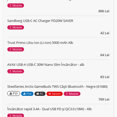
Mobile
806 Lei
Sandberg USB-C AC Charger PD20W SAVER
Mobile
42 Lei
Trust Primo Litiu-Ion (Li-Ion) 5000 mAh Alb
Mobile
64 Lei
AVAX USB-A USB-C 30W Nano Slim Încărcător - alb
Mobile
83 Lei
SteelSeries Arctis GameBuds TWS Căști Bluetooth - Negre (61680)
PS5
PS4
PC
Switch
Mobile
769 Lei
Încărcător rapid 3.4A - Dual USB PD și QC3.0 (18W) - Alb
Mobile