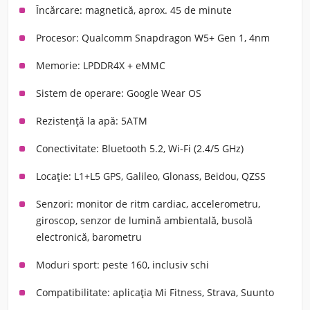
Încărcare:
magnetică, aprox. 45 de minute
Procesor:
Qualcomm Snapdragon W5+ Gen 1, 4nm
Memorie:
LPDDR4X + eMMC
Sistem de operare:
Google Wear OS
Rezistență la apă:
5ATM
Conectivitate:
Bluetooth 5.2, Wi-Fi (2.4/5 GHz)
Locație:
L1+L5 GPS, Galileo, Glonass, Beidou, QZSS
Senzori:
monitor de ritm cardiac, accelerometru,
giroscop, senzor de lumină ambientală, busolă
electronică, barometru
Moduri sport:
peste 160, inclusiv schi
Compatibilitate:
aplicația Mi Fitness, Strava, Suunto