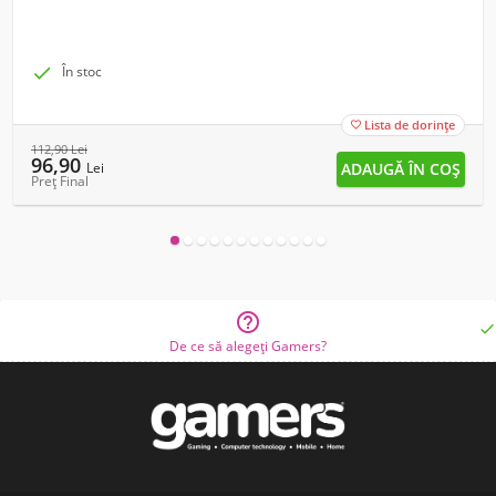

În stoc
Lista de dorințe

112,90
Lei
96,90
Lei
Preț Final


De ce să alegeți Gamers?