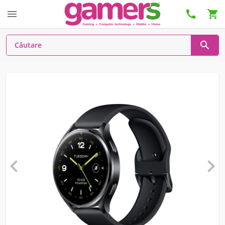





