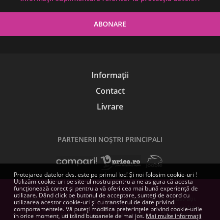
Informații
Contact
Livrare
PARTENERII NOŞTRI PRINCIPALI
Protejarea datelor dvs. este pe primul loc! Și noi folosim cookie-uri !
Utilizăm cookie-uri pe site-ul nostru pentru a ne asigura că acesta
funcționează corect și pentru a vă oferi cea mai bună experiență de
utilizare. Dând click pe butonul de acceptare, sunteți de acord cu
Unele dintre imaginile de pe această pagină sunt doar ilustrații.
utilizarea acestor cookie-uri și cu transferul de date privind
Specificațiile tehnice, conținutul pachetelor și cerințele de sistem
comportamentele. Vă puteți modifica preferințele privind cookie-urile
indicate pentru produsele software sunt orientative. Dezvoltatorii și
în orice moment, utilizând butoanele de mai jos.
Mai multe informații