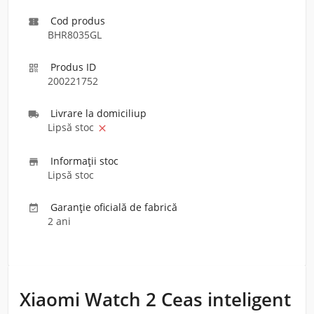
Cod produs

BHR8035GL
Produs ID

200221752
Livrare la domiciliu
p

Lipsă stoc

Informaţii stoc

Lipsă stoc
Garanție oficială de fabrică

2 ani
Xiaomi Watch 2 Ceas inteligent