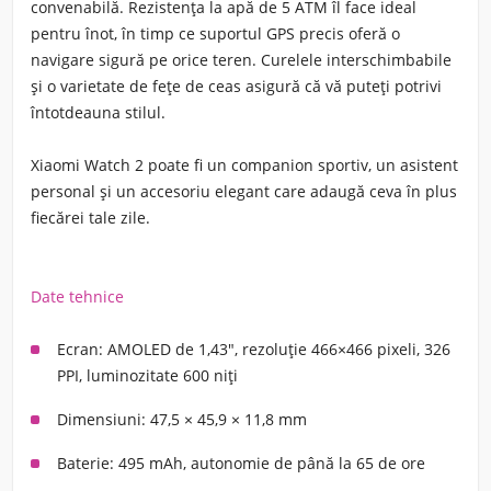
convenabilă. Rezistența la apă de 5 ATM îl face ideal
pentru înot, în timp ce suportul GPS precis oferă o
navigare sigură pe orice teren. Curelele interschimbabile
și o varietate de fețe de ceas asigură că vă puteți potrivi
întotdeauna stilul.
Xiaomi Watch 2 poate fi un companion sportiv, un asistent
personal și un accesoriu elegant care adaugă ceva în plus
fiecărei tale zile.
Date tehnice
Ecran:
AMOLED de 1,43", rezoluție 466×466 pixeli, 326
PPI, luminozitate 600 niți
Dimensiuni:
47,5 × 45,9 × 11,8 mm
Baterie:
495 mAh, autonomie de până la 65 de ore