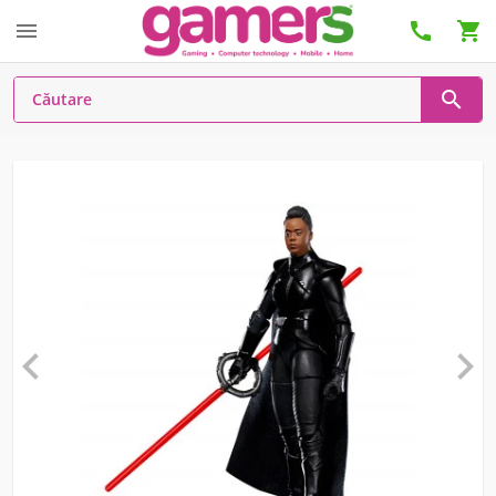





