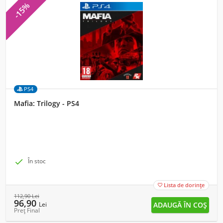
-15%
PS4
Mafia: Trilogy - PS4

În stoc
Lista de dorințe

112,90
Lei
96,90
Lei
Preț Final