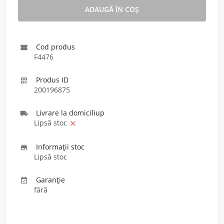
Cod produs

F4476
Produs ID

200196875
Livrare la domiciliu
p

Lipsă stoc

Informaţii stoc

Lipsă stoc
Garanție

fără