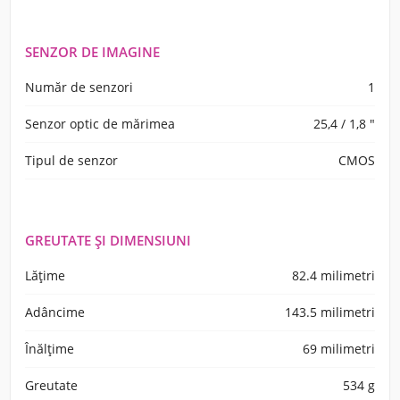
SENZOR DE IMAGINE
Număr de senzori
1
Senzor optic de mărimea
25,4 / 1,8 "
Tipul de senzor
CMOS
GREUTATE ŞI DIMENSIUNI
Lățime
82.4 milimetri
Adâncime
143.5 milimetri
Înălţime
69 milimetri
Greutate
534 g