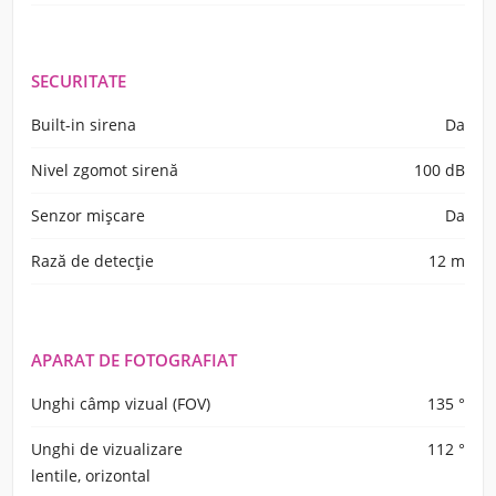
SECURITATE
Built-in sirena
Da
Nivel zgomot sirenă
100 dB
Senzor mișcare
Da
Rază de detecție
12 m
APARAT DE FOTOGRAFIAT
Unghi câmp vizual (FOV)
135 °
Unghi de vizualizare
112 °
lentile, orizontal