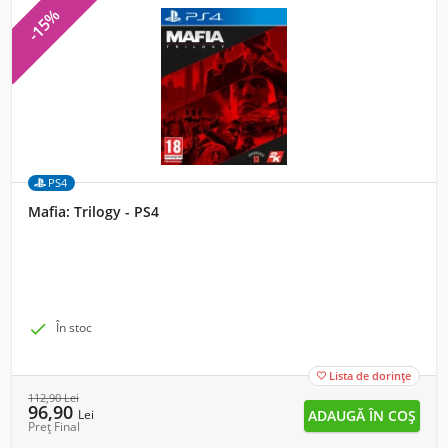
-15%
PS4
Mafia: Trilogy - PS4

În stoc
Lista de dorințe

112,90
Lei
96,90
Lei
Preț Final