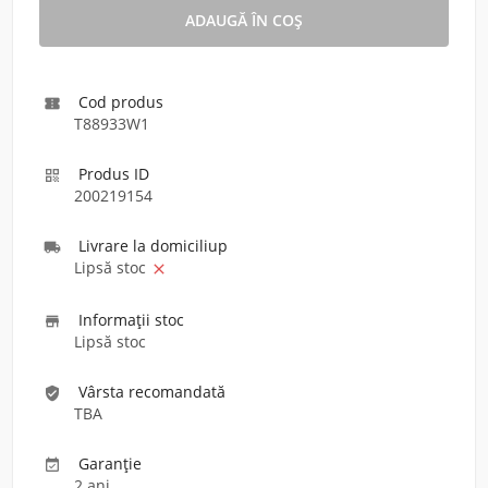
Cod produs

T88933W1
Produs ID

200219154
Livrare la domiciliu
p

Lipsă stoc

Informaţii stoc

Lipsă stoc
Vârsta recomandată
verified_user
TBA
Garanție

2 ani