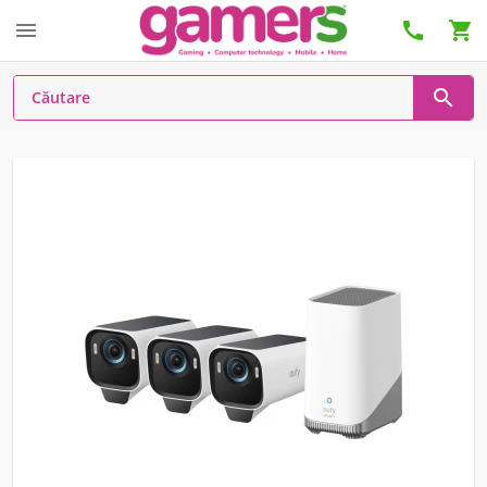



