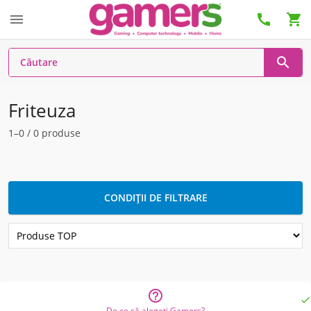




Friteuza
1–0 / 0 produse
CONDIȚII DE FILTRARE


De ce să alegeți Gamers?