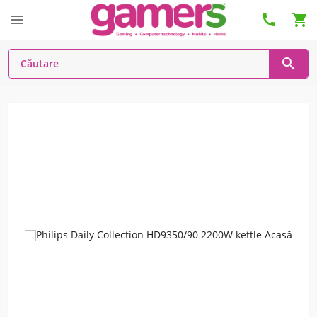



