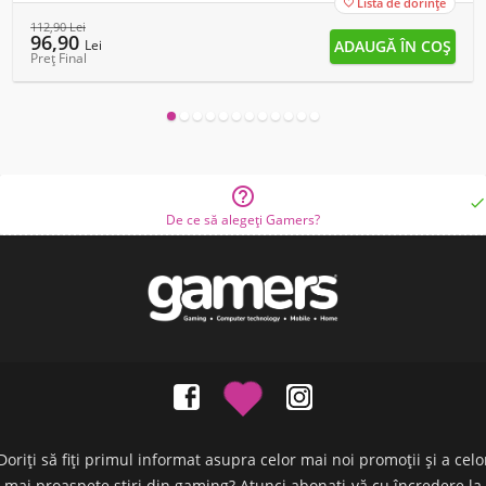
Lista de dorințe

112,90
Lei
96,90
Lei
Preț Final


De ce să alegeți Gamers?
Doriți să fiți primul informat asupra celor mai noi promoții și a celo
mai proaspete știri din gaming? Atunci abonați-vă cu încredere la