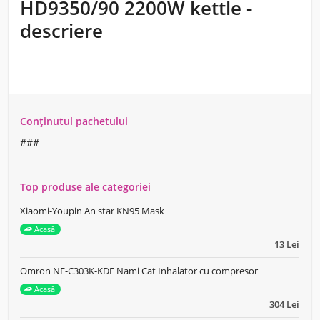
HD9350/90 2200W kettle -
descriere
Conținutul pachetului
###
Top produse ale categoriei
Xiaomi-Youpin An star KN95 Mask
Acasă
13 Lei
Omron NE-C303K-KDE Nami Cat Inhalator cu compresor
Acasă
304 Lei