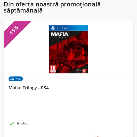
Din oferta noastră promoțională
săptămânală
-15%
PS4
Mafia: Trilogy - PS4

În stoc