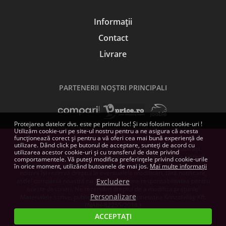
Informații
Contact
Livrare
PARTENERII NOŞTRI PRINCIPALI
Protejarea datelor dvs. este pe primul loc! Și noi folosim cookie-uri !
Utilizăm cookie-uri pe site-ul nostru pentru a ne asigura că acesta
funcționează corect și pentru a vă oferi cea mai bună experiență de
utilizare. Dând click pe butonul de acceptare, sunteți de acord cu
Unele dintre imaginile de pe această pagină sunt doar ilustrații.
utilizarea acestor cookie-uri și cu transferul de date privind
Specificațiile tehnice, conținutul pachetelor și cerințele de sistem
comportamentele. Vă puteți modifica preferințele privind cookie-urile
indicate pentru produsele software sunt orientative. Dezvoltatorii și
în orice moment, utilizând butoanele de mai jos.
Mai multe informații
editorii își rezervă dreptul la eventualele modificări, fără notificare,
astfel compania noastră nu își poate asuma responsabilitatea pentru
Excludere
aceste descrieri. Ne rezervăm dreptul de a modifica prețurile!
Personalizare
Materialele scrise, publicate aici, sunt proprietatea Konzolvilág Kft.
(NAIH-82255/2014.)
ACCEPTAȚI