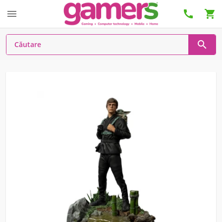



