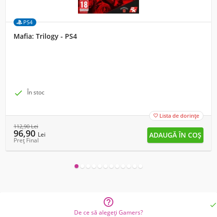
PS4
Mafia: Trilogy - PS4

În stoc
Lista de dorințe

112,90
Lei
96,90
Lei
Preț Final


De ce să alegeți Gamers?