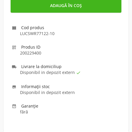
Cod produs

LUCSWR77122-10
Produs ID

200229400
Livrare la domiciliu
p

Disponibil in depozit extern

Informaţii stoc

Disponibil in depozit extern
Garanție

fără