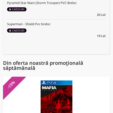
Pyramid Star Wars (Storm Trooper) PVC Breloc
CADOURI
20 Lei
Superman - Shield Pvc breloc
CADOURI
19 Lei
Din oferta noastră promoțională
săptămânală
-15%