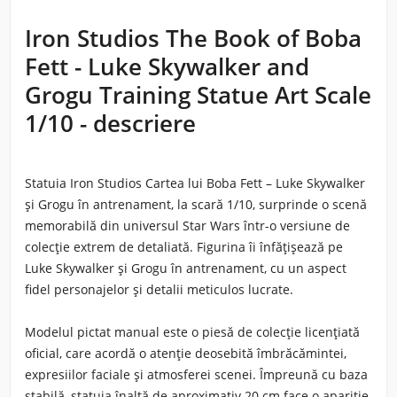
Iron Studios The Book of Boba
Fett - Luke Skywalker and
Grogu Training Statue Art Scale
1/10 - descriere
Statuia Iron Studios Cartea lui Boba Fett – Luke Skywalker
și Grogu în antrenament, la scară 1/10, surprinde o scenă
memorabilă din universul Star Wars într-o versiune de
colecție extrem de detaliată. Figurina îi înfățișează pe
Luke Skywalker și Grogu în antrenament, cu un aspect
fidel personajelor și detalii meticulos lucrate.
Modelul pictat manual este o piesă de colecție licențiată
oficial, care acordă o atenție deosebită îmbrăcămintei,
expresiilor faciale și atmosferei scenei. Împreună cu baza
stabilă, statuia înaltă de aproximativ 20 cm face o apariție