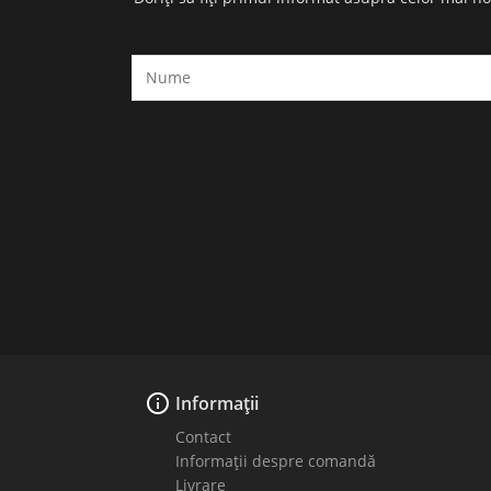

Informații
Contact
Informații despre comandă
Livrare