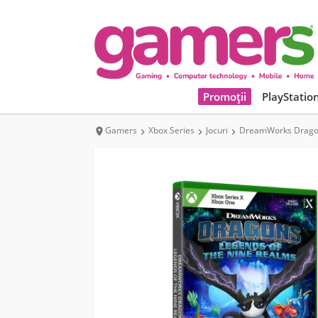
Promoții
PlayStatio
Gamers
Xbox Series
Jocuri
DreamWorks Dragons



