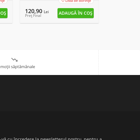
nțe
Lista de dorințe

120,90
13,90
Lei
Lei
Preț Final
Preț Final

moții săptămânale
i-vă cu încredere la newsletterul nostru, pentru a