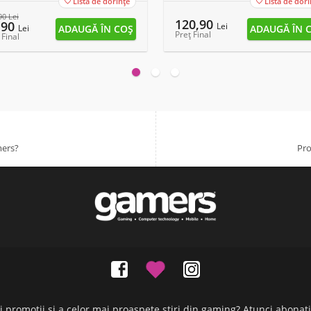
Lista de dorințe
Lista de dori


90
Lei
120,90
,90
Lei
Lei
Preț Final
 Final
mers?
Pro
oi promoții și a celor mai proaspete știri din gaming? Atunci abonaț