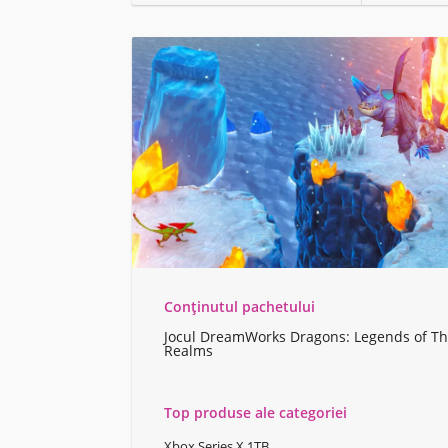
Conținutul pachetului
Jocul DreamWorks Dragons: Legends of T
Realms
Top produse ale categoriei
Xbox Series X 1TB