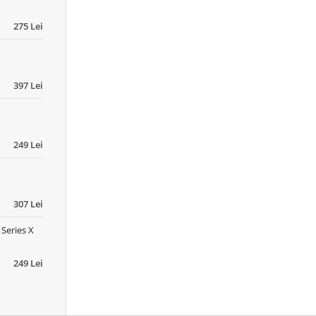
275 Lei
397 Lei
249 Lei
307 Lei
 Series X
249 Lei