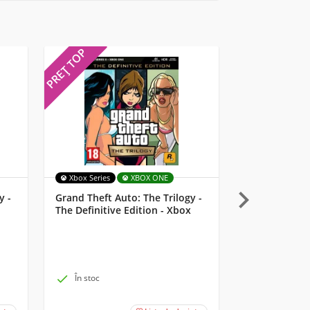
PREȚ TOP
PREȚ TOP
Xbox Series
XBOX ONE
MULTI

y -
Grand Theft Auto: The Trilogy -
Starlink: Batt
The Definitive Edition - Xbox
Lemay Pilot 

În stoc

În stoc