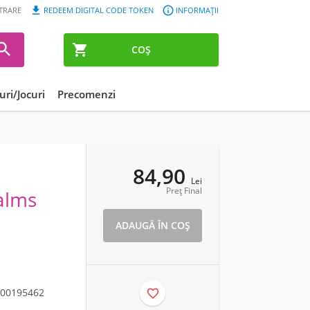


STRARE
REDEEM DIGITAL CODE TOKEN
INFORMAȚII


COȘ
ri/Jocuri
Precomenzi
84,90
Lei
Preț Final
alms
00195462
