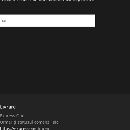
Livrare
Express One
Urmăriți statusul comenzii aici:
https://expressone.hu/en