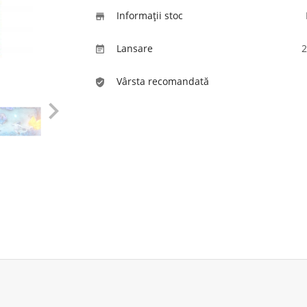
Informaţii stoc

Lansare
2

Vârsta recomandată
verified_user
