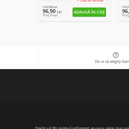
Lista de dorințe

112,90
Lei
112,
96,90
96
Lei
Preț Final
Preț

De ce să alegeți Ga
Doriți să fiți primul informat asupra celor mai n