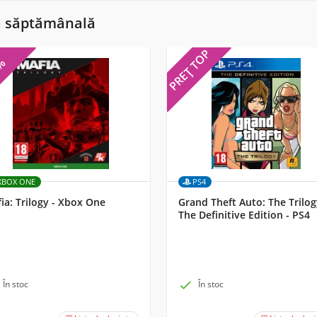
ă săptămânală
PREȚ TOP
5%
XBOX ONE
PS4
ia: Trilogy - Xbox One
Grand Theft Auto: The Trilog
The Definitive Edition - PS4
În stoc

În stoc