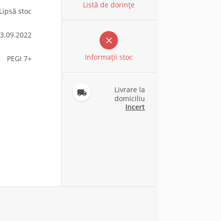
Listă de dorințe
Lipsă stoc
3.09.2022

Informaţii stoc
PEGI 7+
Livrare la

domiciliu
Incert