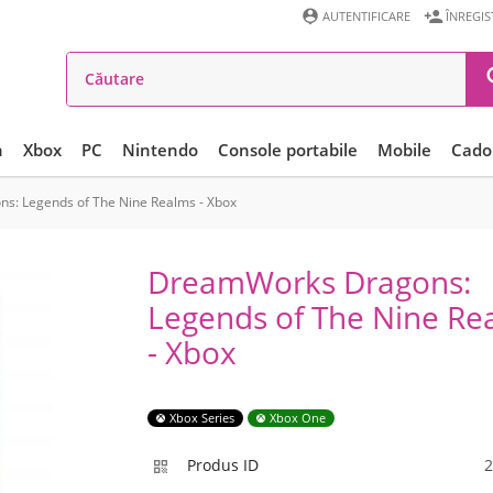


AUTENTIFICARE
ÎNREGI
n
Xbox
PC
Nintendo
Console portabile
Mobile
Cadou
: Legends of The Nine Realms - Xbox
DreamWorks Dragons:
Legends of The Nine Re
- Xbox
Xbox Series
Xbox One
Produs ID
2
