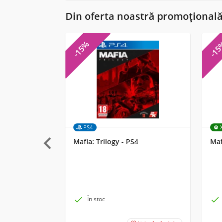
Din oferta noastră promoțional
-15%
-1
PS4

Mafia: Trilogy - PS4
Maf

În stoc
