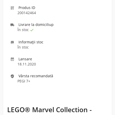
Produs ID

200142464
Livrare la domiciliu
p

În stoc

Informaţii stoc

În stoc
Lansare

18.11.2020
Vârsta recomandată
verified_user
PEGI 7+
LEGO® Marvel Collection -