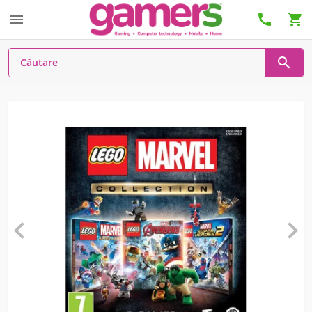





