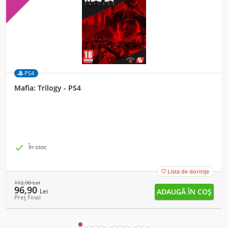
PS4
Mafia: Trilogy - PS4

În stoc
Lista de dorințe

112,90
Lei
96,90
Lei
Preț Final