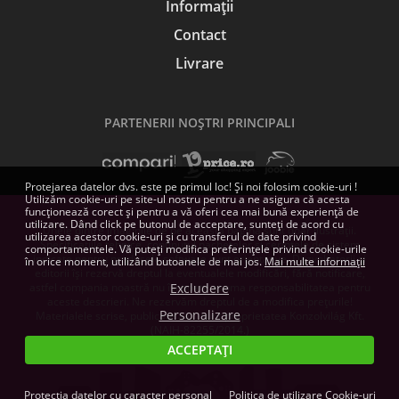
Informații
Contact
Livrare
PARTENERII NOŞTRI PRINCIPALI
Protejarea datelor dvs. este pe primul loc! Și noi folosim cookie-uri !
Utilizăm cookie-uri pe site-ul nostru pentru a ne asigura că acesta
funcționează corect și pentru a vă oferi cea mai bună experiență de
utilizare. Dând click pe butonul de acceptare, sunteți de acord cu
Unele dintre imaginile de pe această pagină sunt doar ilustrații.
utilizarea acestor cookie-uri și cu transferul de date privind
Specificațiile tehnice, conținutul pachetelor și cerințele de sistem
comportamentele. Vă puteți modifica preferințele privind cookie-urile
indicate pentru produsele software sunt orientative. Dezvoltatorii și
în orice moment, utilizând butoanele de mai jos.
Mai multe informații
editorii își rezervă dreptul la eventualele modificări, fără notificare,
astfel compania noastră nu își poate asuma responsabilitatea pentru
Excludere
aceste descrieri. Ne rezervăm dreptul de a modifica prețurile!
Personalizare
Materialele scrise, publicate aici, sunt proprietatea Konzolvilág Kft.
(NAIH-82255/2014.)
ACCEPTAȚI
Protecția datelor cu caracter personal
Politica de utilizare Cookie-uri