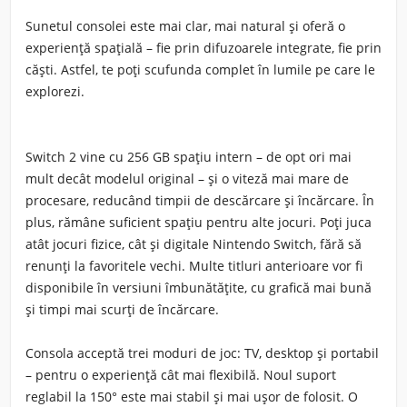
Sunetul consolei este mai clar, mai natural și oferă o
experiență spațială – fie prin difuzoarele integrate, fie prin
căști. Astfel, te poți scufunda complet în lumile pe care le
explorezi.
Switch 2 vine cu 256 GB spațiu intern – de opt ori mai
mult decât modelul original – și o viteză mai mare de
procesare, reducând timpii de descărcare și încărcare. În
plus, rămâne suficient spațiu pentru alte jocuri. Poți juca
atât jocuri fizice, cât și digitale Nintendo Switch
, fără să
renunți la favoritele vechi. Multe titluri anterioare vor fi
disponibile în versiuni îmbunătățite, cu grafică mai bună
și timpi mai scurți de încărcare.
Consola acceptă trei moduri de joc: TV, desktop și portabil
– pentru o experiență cât mai flexibilă. Noul suport
reglabil la 150° este mai stabil și mai ușor de folosit. O