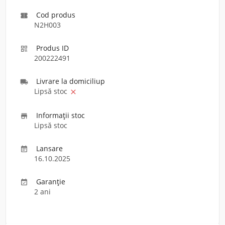
Cod produs

N2H003
Produs ID

200222491
Livrare la domiciliu
p

Lipsă stoc

Informaţii stoc

Lipsă stoc
Lansare

16.10.2025
Garanție

2 ani