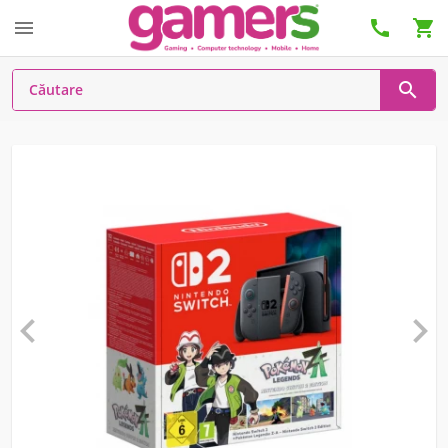





