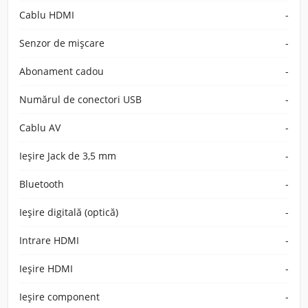
Cablu HDMI
-
Senzor de mișcare
-
Abonament cadou
-
Numărul de conectori USB
-
Cablu AV
-
Ieșire Jack de 3,5 mm
-
Bluetooth
-
Ieșire digitală (optică)
-
Intrare HDMI
-
Ieșire HDMI
-
Ieşire component
-