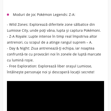
Moduri de joc Pokémon Legends: Z-A:
-
Wild Zones:
Explorează diferitele zone sălbatice din
Lumiose City, unde poți vâna, lupta și captura Pokémoni.
-
Z-A Royale:
Lupte intense în timp real împotriva altor
antrenori, cu scopul de a atinge rangul suprem – A.
-
Day & Night:
Ziua antrenează-ți echipa, iar noaptea
confruntă-te cu provocări noi în zonele de luptă marcate
cu lumină roșie.
-
Free Exploration:
Explorează liber orașul Lumiose,
întâlnește personaje noi și descoperă locații secrete!