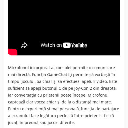
Microfonul încorporat al consolei permite o comunicare
mai directă. Funcția
GameChat
îți permite să vorbești în
timpul jocului, ba chiar și să efectuezi
apeluri video
. Este
suficient să apeși
butonul C
de pe Joy-Con 2 din dreapta,
iar conversația cu prietenii poate începe. Microfonul
captează clar vocea chiar și de la o distanță mai mare.
Pentru o experiență și mai personală, funcția de
partajare
a ecranului
face legătura perfectă între prieteni – fie că
jucați împreună sau jocuri diferite.