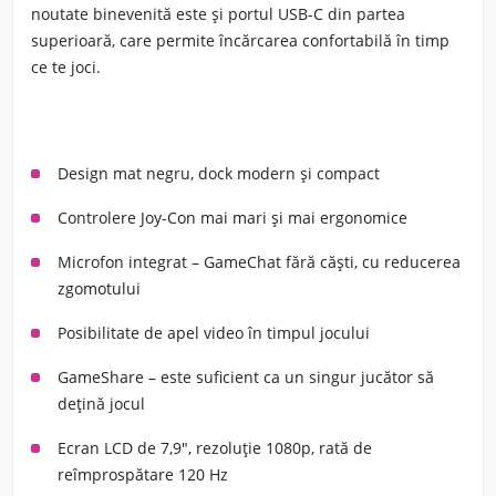
noutate binevenită este și
portul USB-C din partea
superioară
, care permite încărcarea confortabilă în timp
ce te joci.
Design mat negru, dock modern și compact
Controlere Joy-Con mai mari și mai ergonomice
Microfon integrat – GameChat fără căști, cu reducerea
zgomotului
Posibilitate de apel video în timpul jocului
GameShare – este suficient ca un singur jucător să
dețină jocul
Ecran LCD de 7,9", rezoluție 1080p, rată de
reîmprospătare 120 Hz