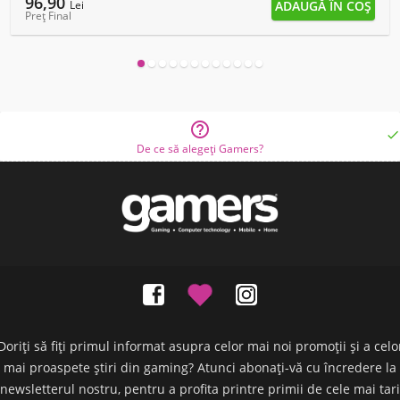
96,90
Lei
Preț Final


De ce să alegeți Gamers?
Doriți să fiți primul informat asupra celor mai noi promoții și a celo
mai proaspete știri din gaming? Atunci abonați-vă cu încredere la
newsletterul nostru, pentru a profita printre primii de cele mai tari