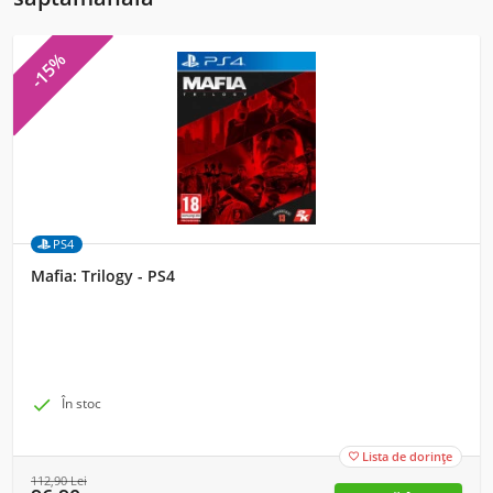
-15%
PS4
Mafia: Trilogy - PS4

În stoc
Lista de dorințe

112,90
Lei