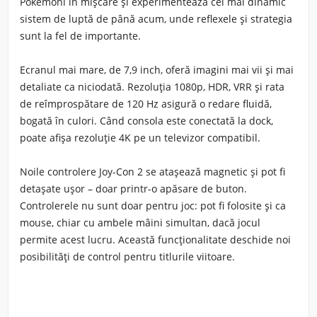
Pokémoni în mișcare și experimentează cel mai dinamic
sistem de luptă de până acum, unde reflexele și strategia
sunt la fel de importante.
Ecranul mai mare, de 7,9 inch, oferă imagini mai vii și mai
detaliate ca niciodată. Rezoluția 1080p, HDR, VRR și rata
de reîmprospătare de 120 Hz asigură o redare fluidă,
bogată în culori. Când consola este conectată la dock,
poate afișa
rezoluție 4K
pe un televizor compatibil.
Noile
controlere Joy-Con 2
se atașează magnetic și pot fi
detașate ușor – doar printr-o apăsare de buton.
Controlerele nu sunt doar pentru joc:
pot fi folosite și ca
mouse
, chiar cu ambele mâini simultan, dacă jocul
permite acest lucru. Această funcționalitate deschide noi
posibilități de control pentru titlurile viitoare.