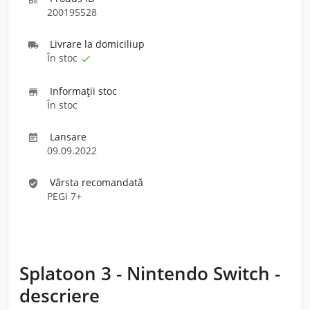
200195528
Livrare la domiciliu
p

În stoc

Informaţii stoc

În stoc
Lansare

09.09.2022
Vârsta recomandată
verified_user
PEGI 7+
Splatoon 3 - Nintendo Switch -
descriere