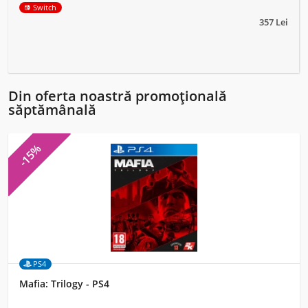
Switch
357 Lei
Din oferta noastră promoțională
săptămânală
-15%
PS4
Mafia: Trilogy - PS4