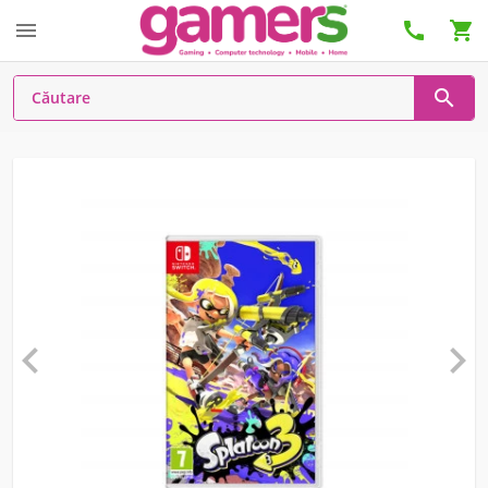





