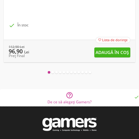

În stoc
Lista de dorințe

112,90
Lei
96,90
Lei
Preț Final


De ce să alegeți Gamers?