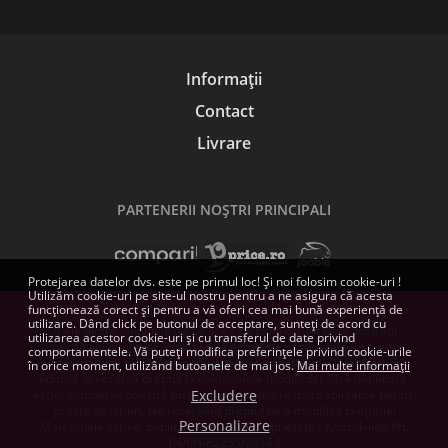
Informații
Contact
Livrare
PARTENERII NOŞTRI PRINCIPALI
Protejarea datelor dvs. este pe primul loc! Și noi folosim cookie-uri !
Utilizăm cookie-uri pe site-ul nostru pentru a ne asigura că acesta
funcționează corect și pentru a vă oferi cea mai bună experiență de
utilizare. Dând click pe butonul de acceptare, sunteți de acord cu
Unele dintre imaginile de pe această pagină sunt doar ilustrații.
utilizarea acestor cookie-uri și cu transferul de date privind
Specificațiile tehnice, conținutul pachetelor și cerințele de sistem
comportamentele. Vă puteți modifica preferințele privind cookie-urile
indicate pentru produsele software sunt orientative. Dezvoltatorii și
în orice moment, utilizând butoanele de mai jos.
Mai multe informații
editorii își rezervă dreptul la eventualele modificări, fără notificare,
astfel compania noastră nu își poate asuma responsabilitatea pentru
Excludere
aceste descrieri. Ne rezervăm dreptul de a modifica prețurile!
Personalizare
Materialele scrise, publicate aici, sunt proprietatea Konzolvilág Kft.
(NAIH-82255/2014.)