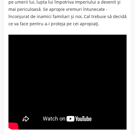
pe umerii lui, lupta lui împotriva Imperiului a devenit și
mai periculoasă. Se apropie vremuri întunecate -
înconjurat de inamici familiari și noi, Cal trebuie să decidă
ce va face pentru a-i proteja pe cei apropiați.