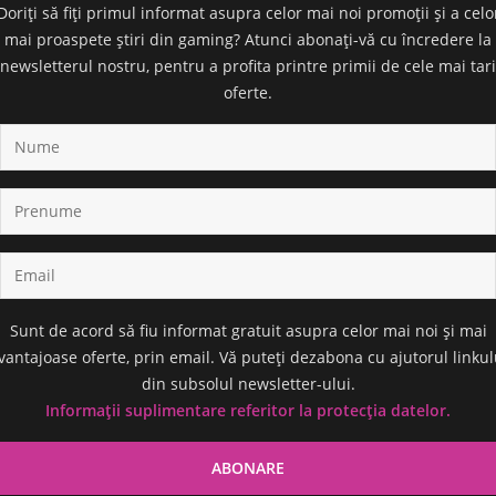
Doriți să fiți primul informat asupra celor mai noi promoții și a celo
mai proaspete știri din gaming? Atunci abonați-vă cu încredere la
newsletterul nostru, pentru a profita printre primii de cele mai tari
oferte.
Sunt de acord să fiu informat gratuit asupra celor mai noi și mai
vantajoase oferte, prin email. Vă puteți dezabona cu ajutorul linkul
din subsolul newsletter-ului.
Informații suplimentare referitor la protecția datelor.