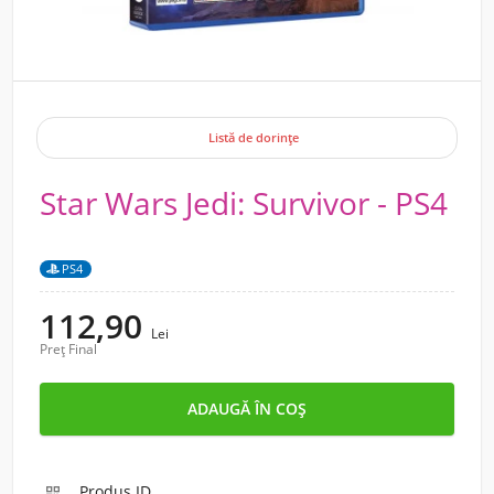
Listă de dorințe
Star Wars Jedi: Survivor - PS4
PS4
112,90
Lei
Preț Final
Produs ID
