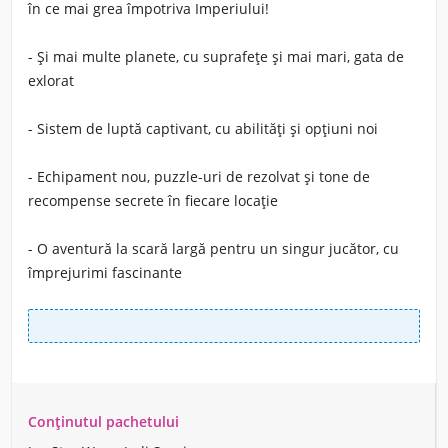
în ce mai grea împotriva Imperiului!
- Și mai multe planete, cu suprafețe și mai mari, gata de
exlorat
- Sistem de luptă captivant, cu abilități și opțiuni noi
- Echipament nou, puzzle-uri de rezolvat și tone de
recompense secrete în fiecare locație
- O aventură la scară largă pentru un singur jucător, cu
împrejurimi fascinante
Conținutul pachetului