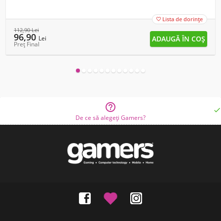
Lista de dorințe

112,90
Lei
96,90
Lei
Preț Final


De ce să alegeți Gamers?