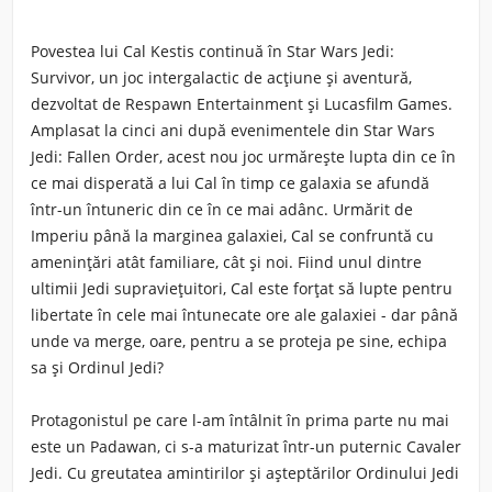
Povestea lui Cal Kestis continuă în Star Wars Jedi:
Survivor, un joc intergalactic de acțiune și aventură,
dezvoltat de Respawn Entertainment și Lucasfilm Games.
Amplasat la cinci ani după evenimentele din Star Wars
Jedi: Fallen Order, acest nou joc urmărește lupta din ce în
ce mai disperată a lui Cal în timp ce galaxia se afundă
într-un întuneric din ce în ce mai adânc. Urmărit de
Imperiu până la marginea galaxiei, Cal se confruntă cu
amenințări atât familiare, cât și noi. Fiind unul dintre
ultimii Jedi supraviețuitori, Cal este forțat să lupte pentru
libertate în cele mai întunecate ore ale galaxiei - dar până
unde va merge, oare, pentru a se proteja pe sine, echipa
sa și Ordinul Jedi?
Protagonistul pe care l-am întâlnit în prima parte nu mai
este un Padawan, ci s-a maturizat într-un puternic Cavaler
Jedi. Cu greutatea amintirilor și așteptărilor Ordinului Jedi