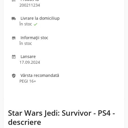
200211234
Livrare la domiciliu
p

În stoc

Informaţii stoc

În stoc
Lansare

17.09.2024
Vârsta recomandată
verified_user
PEGI 16+
Star Wars Jedi: Survivor - PS4 -
descriere