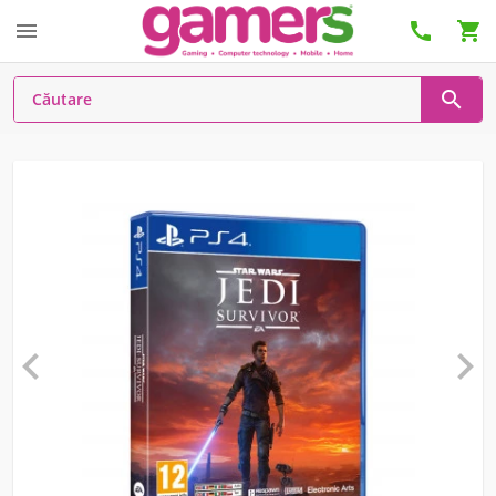





