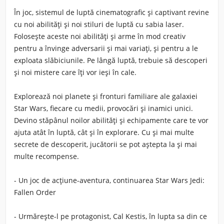
În joc, sistemul de luptă cinematografic și captivant revine
cu noi abilități și noi stiluri de luptă cu sabia laser.
Folosește aceste noi abilități și arme în mod creativ
pentru a învinge adversarii și mai variați, și pentru a le
exploata slăbiciunile. Pe lângă luptă, trebuie să descoperi
și noi mistere care îți vor ieși în cale.
Explorează noi planete și fronturi familiare ale galaxiei
Star Wars, fiecare cu medii, provocări și inamici unici.
Devino stăpânul noilor abilități și echipamente care te vor
ajuta atât în ​​luptă, cât și în explorare. Cu și mai multe
secrete de descoperit, jucătorii se pot aștepta la și mai
multe recompense.
- Un joc de acțiune-aventura, continuarea Star Wars Jedi:
Fallen Order
- Urmărește-l pe protagonist, Cal Kestis, în lupta sa din ce