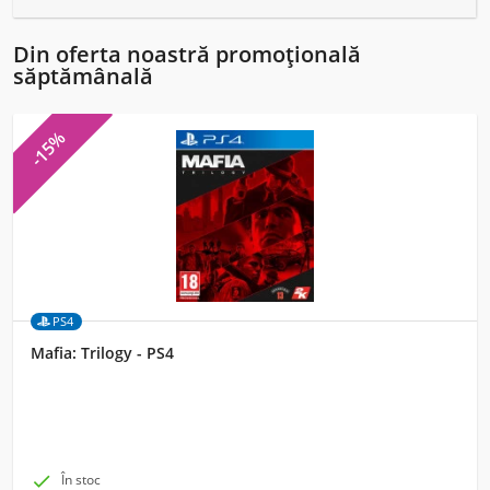
Din oferta noastră promoțională
săptămânală
-15%
PS4
Mafia: Trilogy - PS4

În stoc