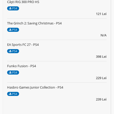
Căști RIG 300 PRO HS
PS4
121 Lei
The Grinch 2: Saving Christmas - PS4
PS4
N/A
EA Sports FC 27 - PS4
PS4
398 Lei
Funko Fusion - PS4
PS4
229 Lei
Hasbro Games Junior Collection - PS4
PS4
239 Lei