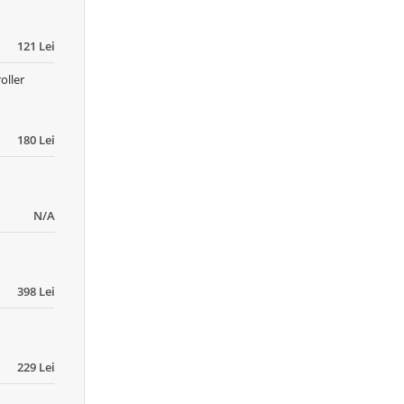
121 Lei
oller
180 Lei
N/A
398 Lei
229 Lei