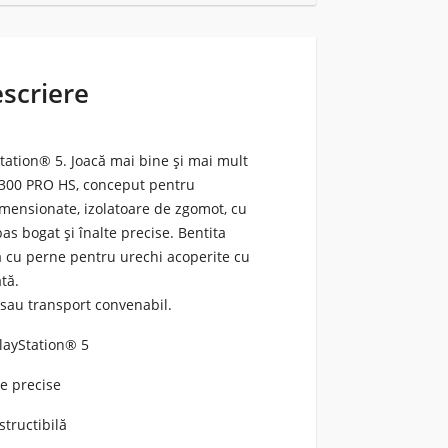
escriere
tation® 5. Joacă mai bine și mai mult
 300 PRO HS, conceput pentru
imensionate, izolatoare de zgomot, cu
as bogat și înalte precise. Bentita
ată cu perne pentru urechi acoperite cu
tă.
 sau transport convenabil.
PlayStation® 5
te precise
structibilă