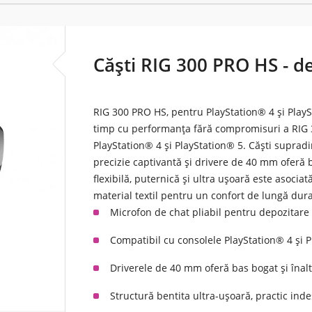
Căști RIG 300 PRO HS - d
RIG 300 PRO HS, pentru PlayStation® 4 și PlayS
timp cu performanța fără compromisuri a RIG
PlayStation® 4 și PlayStation® 5. Căști suprad
precizie captivantă și drivere de 40 mm oferă b
flexibilă, puternică și ultra ușoară este asoci
material textil pentru un confort de lungă dura
Microfon de chat pliabil pentru depozitare
Compatibil cu consolele PlayStation® 4 și 
Driverele de 40 mm oferă bas bogat și înal
Structură bentita ultra-ușoară, practic inde