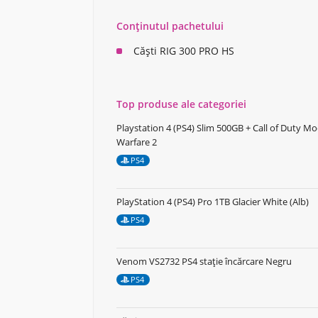
Conținutul pachetului
Căști RIG 300 PRO HS
Top produse ale categoriei
Playstation 4 (PS4) Slim 500GB + Call of Duty M
Warfare 2
PS4
PlayStation 4 (PS4) Pro 1TB Glacier White (Alb)
PS4
Venom VS2732 PS4 stație încărcare Negru
PS4