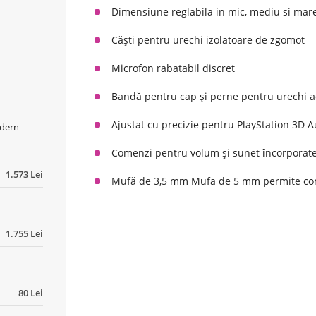
Dimensiune reglabila in mic, mediu si mar
Căști pentru urechi izolatoare de zgomot
Microfon rabatabil discret
Bandă pentru cap și perne pentru urechi ac
Ajustat cu precizie pentru PlayStation 3D 
odern
Comenzi pentru volum și sunet încorporat
1.573 Lei
Mufă de 3,5 mm Mufa de 5 mm permite comp
1.755 Lei
80 Lei