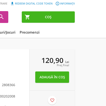


STRARE
REDEEM DIGITAL CODE TOKEN
INFORMAȚII


COȘ
ri/Jocuri
Precomenzi
120,90
Lei
Preț Final
2808366
00202008
