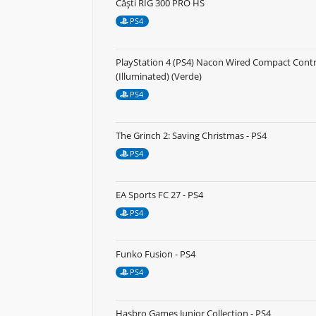
Căști RIG 300 PRO HS
PS4
PlayStation 4 (PS4) Nacon Wired Compact Contr
(Illuminated) (Verde)
PS4
The Grinch 2: Saving Christmas - PS4
PS4
EA Sports FC 27 - PS4
PS4
Funko Fusion - PS4
PS4
Hasbro Games Junior Collection - PS4