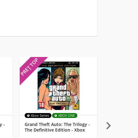
PREȚ TOP
PREȚ TOP
Xbox Series
XBOX ONE
MULTI

y -
Grand Theft Auto: The Trilogy -
Starlink: Batt
The Definitive Edition - Xbox
Lemay Pilot 