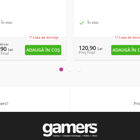
În stoc

În stoc
Lista de dorințe
Lista de dori


90
Lei
120,90
,90
Lei
Lei
Preț Final
 Final
mers?
Pro