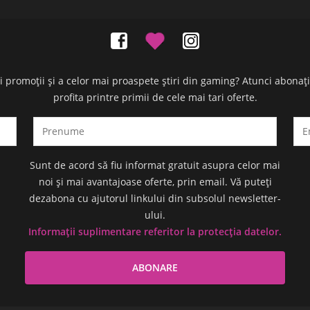
oi promoții și a celor mai proaspete știri din gaming? Atunci abonaț
profita printre primii de cele mai tari oferte.
Sunt de acord să fiu informat gratuit asupra celor mai
noi și mai avantajoase oferte, prin email. Vă puteți
dezabona cu ajutorul linkului din subsolul newsletter-
ului.
Informații suplimentare referitor la protecția datelor.