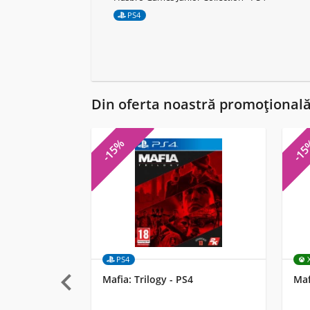
PS4
Din oferta noastră promoțional
-15%
-1
PS4

Mafia: Trilogy - PS4
Maf