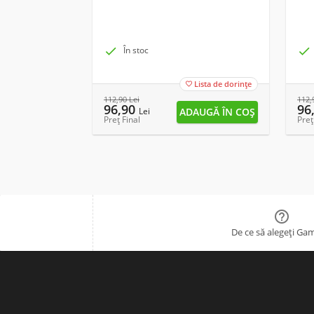

În stoc

Lista de dorințe

112,90
Lei
112,
96,90
96
Lei
Preț Final
Preț

De ce să alegeți Ga