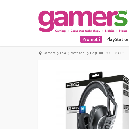
Promoții
PlayStatio
Gamers
PS4
Accesorii
Căști RIG 300 PRO HS



