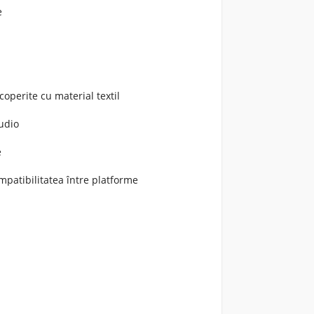
e
operite cu material textil
Audio
e
atibilitatea între platforme