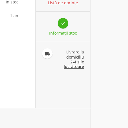
În stoc
Listă de dorințe
1 an

Informaţii stoc
Livrare la

domiciliu
2-4 zile
lucrătoare