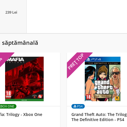
239 Lei
ă săptămânală
PREȚ TOP
5%
XBOX ONE
PS4
ia: Trilogy - Xbox One
Grand Theft Auto: The Trilog
The Definitive Edition - PS4