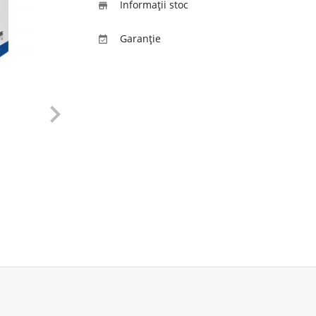
Informaţii stoc

Garanție

