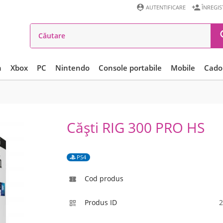


AUTENTIFICARE
ÎNREGI
n
Xbox
PC
Nintendo
Console portabile
Mobile
Cadou
Căști RIG 300 PRO HS
PS4
Cod produs

Produs ID
2
