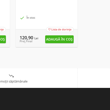

În stoc

În stoc
nțe
Lista de dorințe

120,90
13,90
Lei
Lei
Preț Final
Preț Final

moții săptămânale