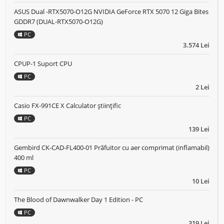
ASUS Dual -RTX5070-O12G NVIDIA GeForce RTX 5070 12 Giga Bites
GDDR7 (DUAL-RTX5070-O12G)
PC
3.574 Lei
CPUP-1 Suport CPU
PC
2 Lei
Casio FX-991CE X Calculator științific
PC
139 Lei
Gembird CK-CAD-FL400-01 Prăfuitor cu aer comprimat (inflamabil)
400 ml
PC
10 Lei
The Blood of Dawnwalker Day 1 Edition - PC
PC
319 Lei