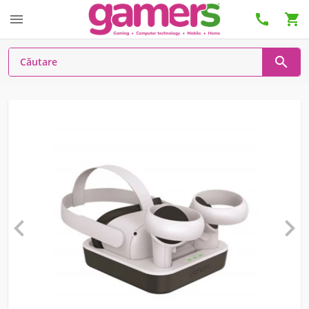





