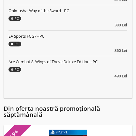
Onimusha: Way of the Sword - PC
PC
380 Lei
EA Sports FC 27 - PC
PC
360 Lei
Ace Combat 8: Wings of Theve Deluxe Edition - PC
PC
490 Lei
Din oferta noastră promoțională
săptămânală
-15%