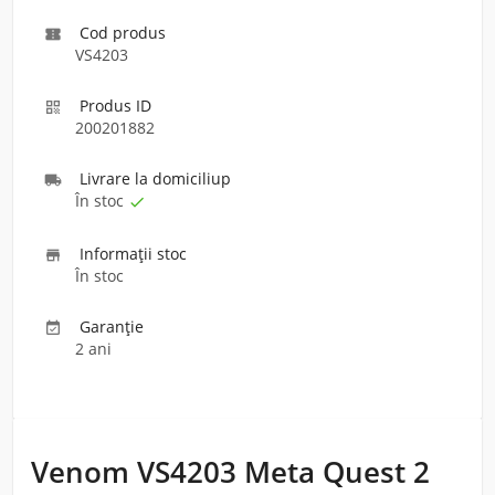
Cod produs

VS4203
Produs ID

200201882
Livrare la domiciliu
p

În stoc

Informaţii stoc

În stoc
Garanție

2 ani
Venom VS4203 Meta Quest 2