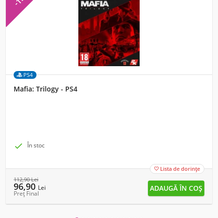
PS4
Mafia: Trilogy - PS4

În stoc
Lista de dorințe

112,90
Lei
96,90
Lei
Preț Final