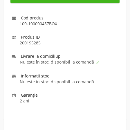
Cod produs

100-100000457BOX
Produs ID

200195285
Livrare la domiciliu
p

Nu este în stoc, disponibil la comandă

Informaţii stoc

Nu este în stoc, disponibil la comandă
Garanție

2 ani