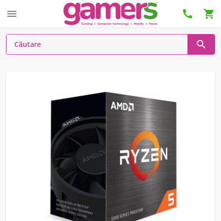



