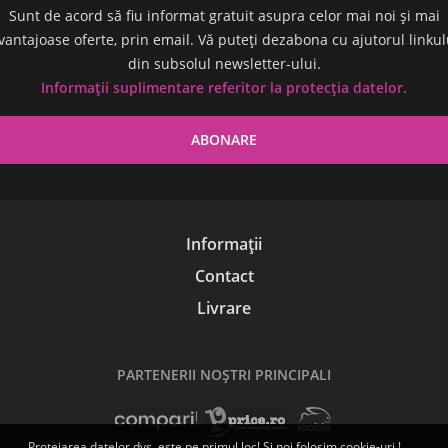
Sunt de acord să fiu informat gratuit asupra celor mai noi și mai
vantajoase oferte, prin email. Vă puteți dezabona cu ajutorul linkul
din subsolul newsletter-ului.
Informații suplimentare referitor la protecția datelor.
Informații
Contact
Livrare
PARTENERII NOŞTRI PRINCIPALI
Protejarea datelor dvs. este pe primul loc! Și noi folosim cookie-uri !