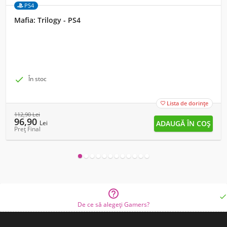
PS4
Mafia: Trilogy - PS4

În stoc
Lista de dorințe

112,90
Lei
96,90
Lei
Preț Final


De ce să alegeți Gamers?