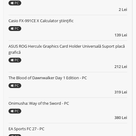
PC
2 Lei
Casio FX-991CE X Calculator științific
PC
139 Lei
ASUS ROG Herculx Graphics Card Holder Universală Suport placă
grafică
PC
212 Lei
The Blood of Dawnwalker Day 1 Edition - PC
PC
319 Lei
Onimusha: Way of the Sword - PC
PC
380 Lei
EA Sports FC 27 - PC