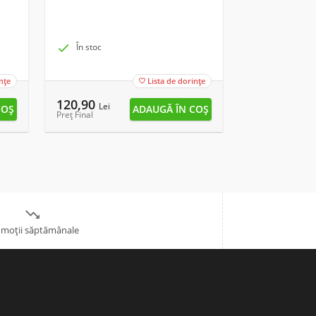

În stoc

În stoc
nțe
Lista de dorințe

120,90
13,90
Lei
Lei
Preț Final
Preț Final

moții săptămânale