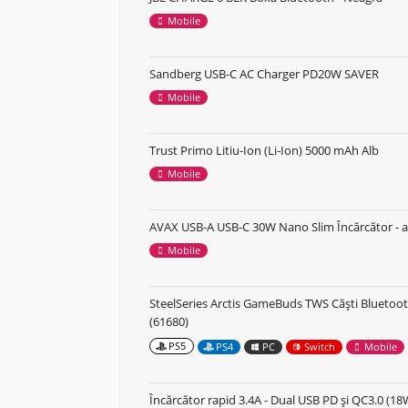
Mobile
Sandberg USB-C AC Charger PD20W SAVER
Mobile
Trust Primo Litiu-Ion (Li-Ion) 5000 mAh Alb
Mobile
AVAX USB-A USB-C 30W Nano Slim Încărcător - a
Mobile
SteelSeries Arctis GameBuds TWS Căști Bluetoot
(61680)
PS5
PS4
PC
Switch
Mobile
Încărcător rapid 3.4A - Dual USB PD și QC3.0 (18W