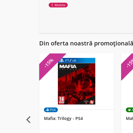
Mobile
Din oferta noastră promoțional
-15%
-1
PS4

Mafia: Trilogy - PS4
Maf