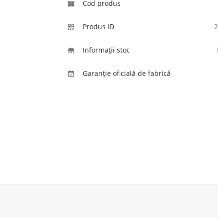
Cod produs

Produs ID
2

Informaţii stoc

Garanție oficială de fabrică
