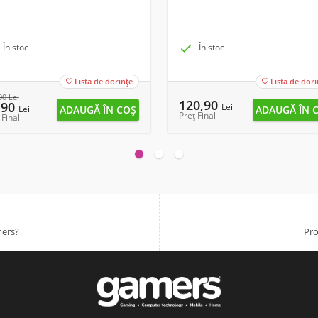
În stoc

În stoc
Lista de dorințe
Lista de dori


90
Lei
120,90
,90
Lei
Lei
Preț Final
 Final
mers?
Pro