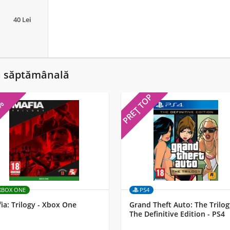
40 Lei
ă săptămânală
PREȚ TOP
5%
XBOX ONE
PS4
ia: Trilogy - Xbox One
Grand Theft Auto: The Trilog
The Definitive Edition - PS4