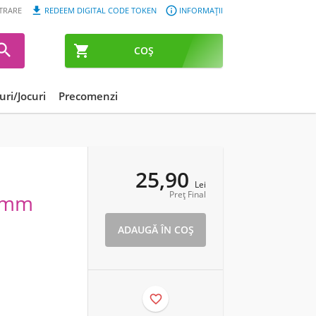


STRARE
REDEEM DIGITAL CODE TOKEN
INFORMAȚII


COȘ
ri/Jocuri
Precomenzi
25,90
Lei
Preț Final
1 mm
