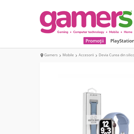
Promoții
PlayStatio
Gamers
Mobile
Accesorii
Devia Curea din sili



