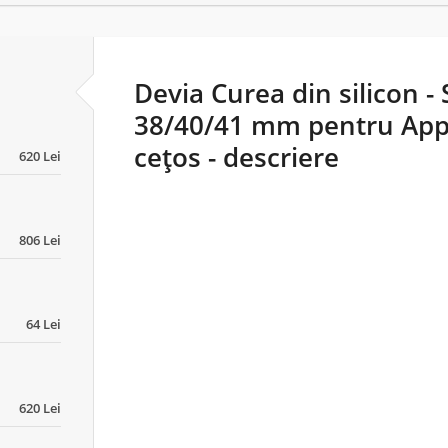
Devia Curea din silicon - 
38/40/41 mm pentru Appl
cețos - descriere
620 Lei
806 Lei
64 Lei
620 Lei