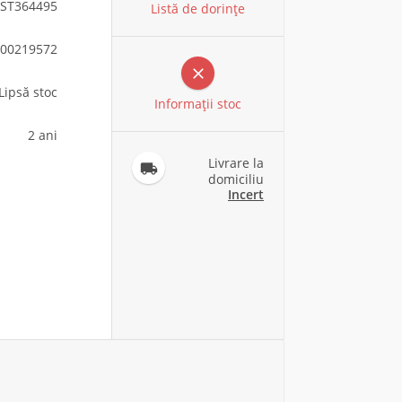
ST364495
Listă de dorințe
00219572

Lipsă stoc
Informaţii stoc
2 ani
Livrare la

domiciliu
Incert