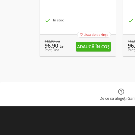

În stoc

Lista de dorințe

112,90
Lei
112,
96,90
96
Lei
Preț Final
Preț

De ce să alegeți Ga