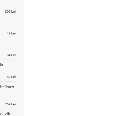
806 Lei
42 Lei
64 Lei
lb
83 Lei
h - Negre
769 Lei
) - Alb