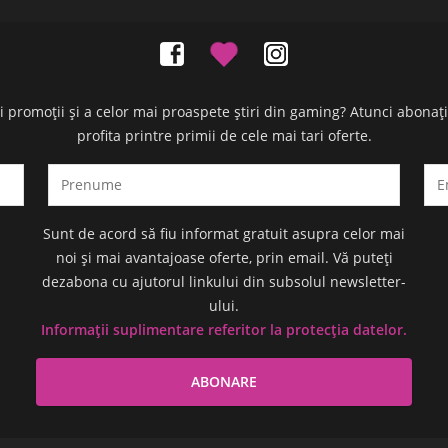
oi promoții și a celor mai proaspete știri din gaming? Atunci abonaț
profita printre primii de cele mai tari oferte.
Sunt de acord să fiu informat gratuit asupra celor mai
noi și mai avantajoase oferte, prin email. Vă puteți
dezabona cu ajutorul linkului din subsolul newsletter-
ului.
Informații suplimentare referitor la protecția datelor.