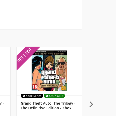
PREȚ TOP
PREȚ TOP
Xbox Series
XBOX ONE
MULTI

y -
Grand Theft Auto: The Trilogy -
Starlink: Batt
The Definitive Edition - Xbox
Lemay Pilot 