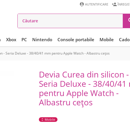


AUTENTIFICARE
ÎNREGI
n
Xbox
PC
Nintendo
Console portabile
Mobile
Cadou
con - Seria Deluxe - 38/40/41 mm pentru Apple Watch - Albastru cețos
Devia Curea din silicon -
Seria Deluxe - 38/40/4
pentru Apple Watch -
Albastru cețos
Mobile